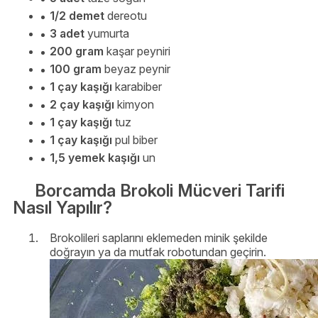
1/2 demet
dereotu
3 adet
yumurta
200 gram
kaşar peyniri
100 gram
beyaz peynir
1 çay kaşığı
karabiber
2 çay kaşığı
kimyon
1 çay kaşığı
tuz
1 çay kaşığı
pul biber
1,5 yemek kaşığı
un
Borcamda Brokoli Mücveri Tarifi
Nasıl Yapılır?
Brokolileri saplarını eklemeden minik şekilde
doğrayın ya da mutfak robotundan geçirin.