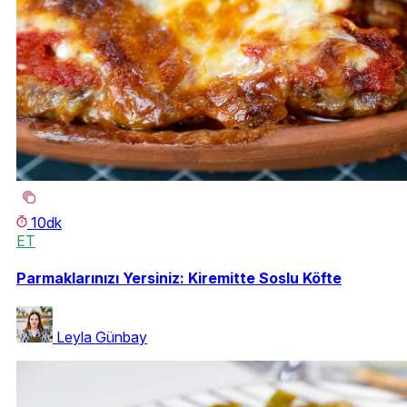
10dk
ET
Parmaklarınızı Yersiniz: Kiremitte Soslu Köfte
Leyla Günbay