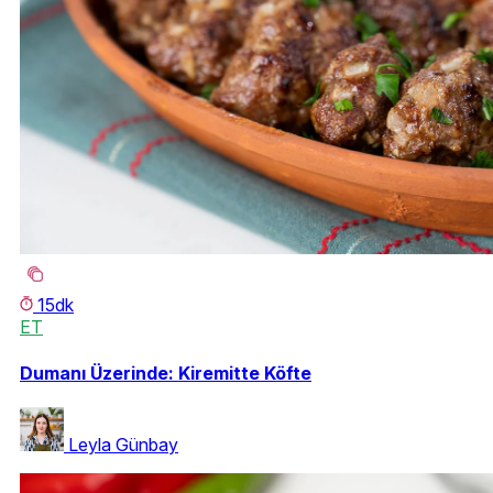
15dk
ET
Dumanı Üzerinde: Kiremitte Köfte
Leyla Günbay