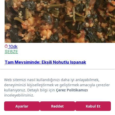
10dk
SEBZE
Tam Mevsiminde: Ekşili Nohutlu Ispanak
Bedia Akbıyık