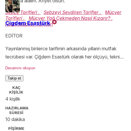
mutfağa alalım. Afiyet olsun.
Sebze Tarifleri
,
Sebzeyi Sevdiren Tarifler
,
Mücver
Tarifleri
,
Mücver Yağ Çekmeden Nasıl Kızarır?
,
Çigdem Esastürk
Farklı Mücver Tarifleri
EDİTOR
Yayınlanmış binlerce tarifimin arkasında yılların mutfak
tecrübesi var. Çiğdem Esastürk olarak her ölçüyü, tekniği
ve püf noktasını özenle aktarıyor; Yemek.com okurlarını
Devamını okuyun
denenmiş ve güvenilir tariflerle buluşturuyorum.
Takip et
KAÇ
KİŞİLİK
4 kişilik
HAZIRLAMA
SÜRESİ
10 dakika
PİŞİRME