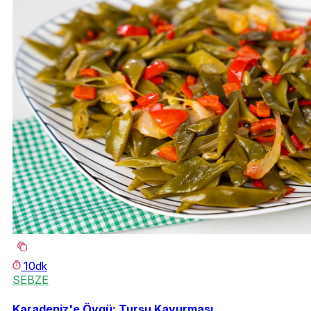
10dk
SEBZE
Karadeniz'e Övgü: Turşu Kavurması