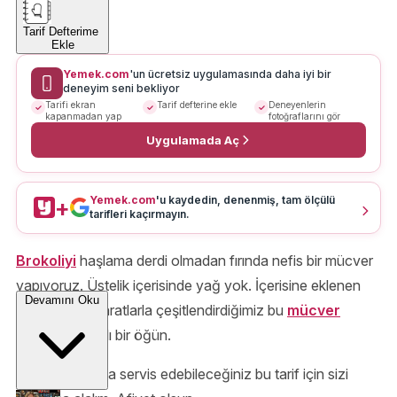
Tarif Defterime
Ekle
Yemek.com
'un ücretsiz uygulamasında daha iyi bir
deneyim seni bekliyor
Tarifi ekran
Tarif defterine ekle
Deneyenlerin
kapanmadan yap
fotoğraflarını gör
Uygulamada Aç
Yemek.com
'u kaydedin, denenmiş, tam ölçülü
+
tarifleri kaçırmayın.
Brokoliyi
haşlama derdi olmadan fırında nefis bir mücver
yapıyoruz. Üstelik içerisinde yağ yok. İçerisine eklenen
Devamını Oku
sebze ve baharatlarla çeşitlendirdiğimiz bu
mücver
oldukça sağlıklı bir öğün.
Yanına yoğurtla servis edebileceğiniz bu tarif için sizi