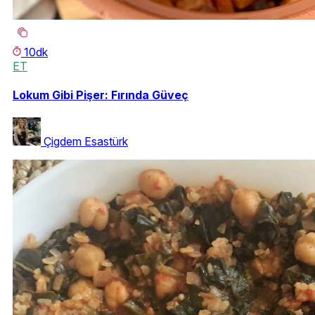
10dk
ET
Lokum Gibi Pişer: Fırında Güveç
Çigdem Esastürk