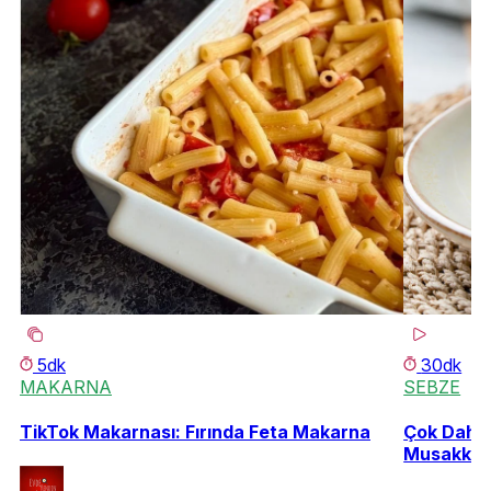
5dk
30dk
MAKARNA
SEBZE
TikTok Makarnası: Fırında Feta Makarna
Çok Daha 
Musakka