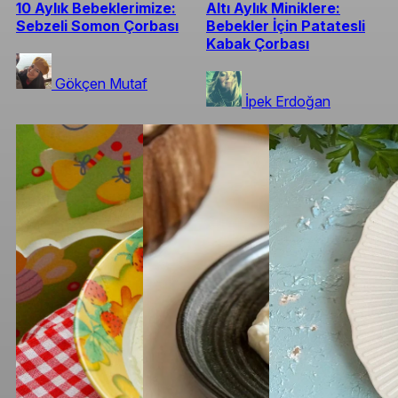
10 Aylık Bebeklerimize:
Altı Aylık Miniklere:
Sebzeli Somon Çorbası
Bebekler İçin Patatesli
Kabak Çorbası
Gökçen Mutaf
İpek Erdoğan