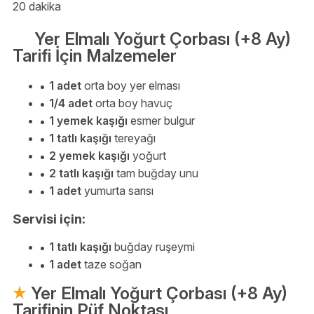
20 dakika
Yer Elmalı Yoğurt Çorbası (+8 Ay)
Tarifi İçin Malzemeler
1 adet
orta boy yer elması
1/4 adet
orta boy havuç
1 yemek kaşığı
esmer bulgur
1 tatlı kaşığı
tereyağı
2 yemek kaşığı
yoğurt
2 tatlı kaşığı
tam buğday unu
1 adet
yumurta sarısı
Servisi için:
1 tatlı kaşığı
buğday ruşeymi
1 adet
taze soğan
Yer Elmalı Yoğurt Çorbası (+8 Ay)
Tarifinin Püf Noktası