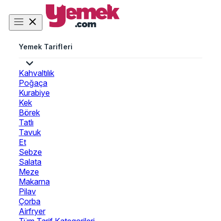
Yemek Tarifleri
Kahvaltılık
Poğaça
Kurabiye
Kek
Börek
Tatlı
Tavuk
Et
Sebze
Salata
Meze
Makarna
Pilav
Çorba
Airfryer