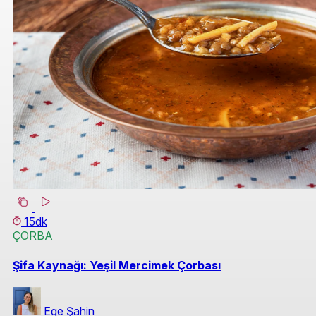
15dk
ÇORBA
Şifa Kaynağı: Yeşil Mercimek Çorbası
Ege Şahin