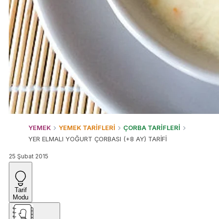
YEMEK
YEMEK TARİFLERİ
ÇORBA TARİFLERİ
YER ELMALI YOĞURT ÇORBASI (+8 AY) TARİFİ
25 Şubat 2015
Tarif
Modu