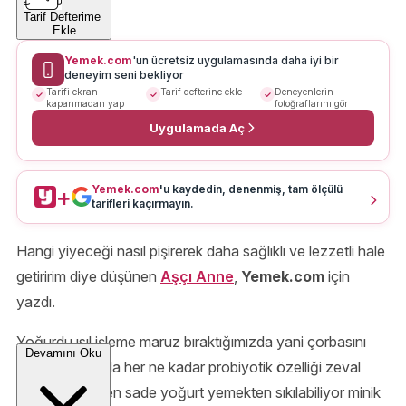
Tarif Defterime
Ekle
Yemek.com
'un ücretsiz uygulamasında daha iyi bir
deneyim seni bekliyor
Tarifi ekran
Tarif defterine ekle
Deneyenlerin
kapanmadan yap
fotoğraflarını gör
Uygulamada Aç
Yemek.com
'u kaydedin, denenmiş, tam ölçülü
+
tarifleri kaçırmayın.
Hangi yiyeceği nasıl pişirerek daha sağlıklı ve lezzetli hale
getiririm diye düşünen
Aşçı Anne
,
Yemek.com
için
yazdı.
Yoğurdu ısıl işleme maruz bıraktığımızda yani çorbasını
Devamını Oku
hazırladığımızda her ne kadar probiyotik özelliği zeval
görse de, bazen sade yoğurt yemekten sıkılabiliyor minik