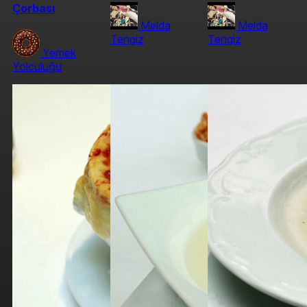
Çorbası
Melda
Melda
Tengiz
Tengiz
Yemek
Yolculuğu