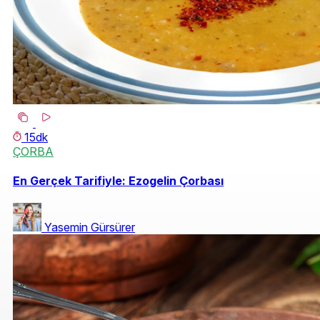
15dk
ÇORBA
En Gerçek Tarifiyle: Ezogelin Çorbası
Yasemin Gürsürer