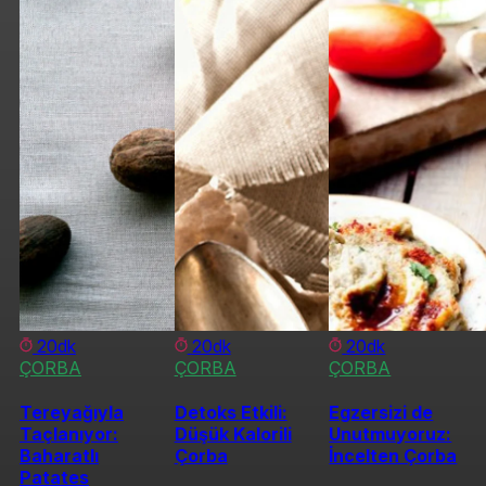
20dk
20dk
20dk
ÇORBA
ÇORBA
ÇORBA
Tereyağıyla
Detoks Etkili:
Egzersizi de
Taçlanıyor:
Düşük Kalorili
Unutmuyoruz:
Baharatlı
Çorba
İncelten Çorba
Patates