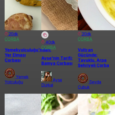
20dk
20dk
ÇORBA
ÇORBA
40dk
ÇORBA
Yemekyolculuğu'ndan:
Voltran
Yer Elması
Gücünde:
Ayşe'nin Tarifi:
Çorbası
Tavuklu, Arpa
Bamya Çorbası
Şehriyeli Çorba
Yemek
Ayşe
Yolculuğu
Sevda
Dürkal
Çubuk