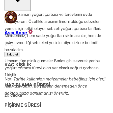
gurmelerimiz.
Zaman zaman yoğurt çorbası ve türevlerini evde
hazırlıyorum. Özellikle arasının limoni olduğu sebzeleri
yemesi için etkili oluyor sebzeli yoğurt çorbası tarifleri.
Aşçı Anne
Miniklerimiz, hem sade yoğurttan sıkılmasınlar, hem de
çok sevmediği sebzeleri yesinler diye sizlere bu tarifi
ÜYE
hazırladım.
Takip et
Umarım tüm minik gurmeler Barlas gibi severek yer bu
KAÇ KİŞİLİK
yoğurt çorbası türevi olan yer elmalı yoğurt çorbasını.
1 kişilik
Not:
Tarifte kullanılan malzemeler bebeğiniz için alerji
HAZIRLAMA SÜRESİ
riski taşıyabilir. Bu yüzden denemeden önce
doktorunuza danışmanızı öneririz.
20 dakika
PİŞİRME SÜRESİ