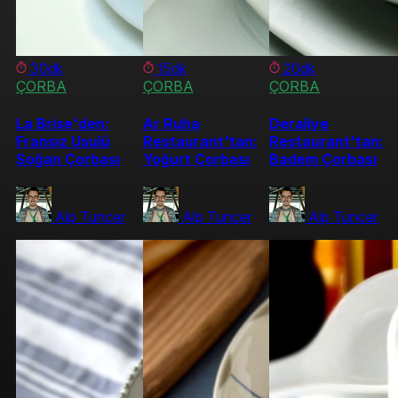
30dk
15dk
20dk
ÇORBA
ÇORBA
ÇORBA
La Brise'den:
Ar Ruha
Deraliye
Fransız Usulü
Restaurant'tan:
Restaurant'tan:
Soğan Çorbası
Yoğurt Çorbası
Badem Çorbası
Alp Tuncer
Alp Tuncer
Alp Tuncer