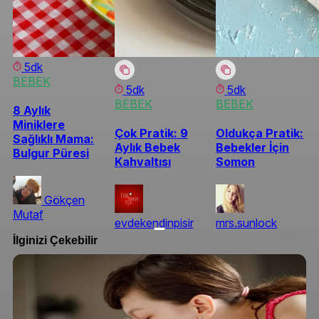
5dk
BEBEK
5dk
5dk
BEBEK
BEBEK
8 Aylık
Miniklere
Çok Pratik: 9
Oldukça Pratik:
Sağlıklı Mama:
Aylık Bebek
Bebekler İçin
Bulgur Püresi
Kahvaltısı
Somon
Gökçen
Mutaf
evdekendinpisir
mrs.sunlock