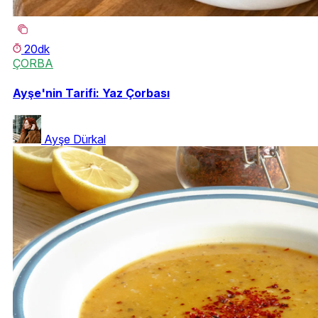
20dk
ÇORBA
Ayşe'nin Tarifi: Yaz Çorbası
Ayşe Dürkal