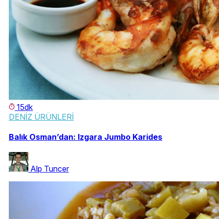
15dk
DENİZ ÜRÜNLERİ
Balık Osman’dan: Izgara Jumbo Karides
Alp Tuncer