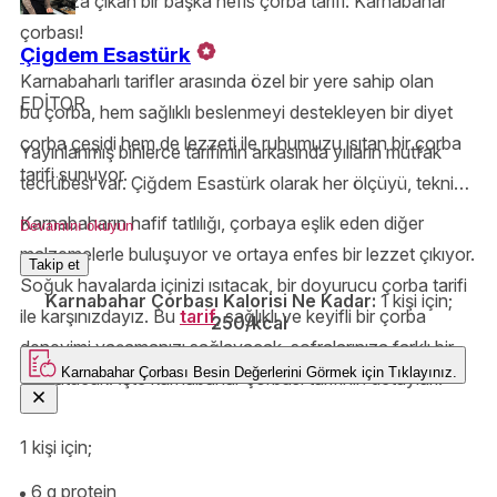
karşınıza çıkan bir başka nefis çorba tarifi: Karnabahar
çorbası!
Çigdem Esastürk
Karnabaharlı tarifler arasında özel bir yere sahip olan
EDİTOR
bu çorba, hem sağlıklı beslenmeyi destekleyen bir diyet
çorba çeşidi hem de lezzeti ile ruhumuzu ısıtan bir çorba
Yayınlanmış binlerce tarifimin arkasında yılların mutfak
tarifi sunuyor.
tecrübesi var. Çiğdem Esastürk olarak her ölçüyü, tekniği
ve püf noktasını özenle aktarıyor; Yemek.com okurlarını
Karnabaharın hafif tatlılığı, çorbaya eşlik eden diğer
Devamını okuyun
denenmiş ve güvenilir tariflerle buluşturuyorum.
malzemelerle buluşuyor ve ortaya enfes bir lezzet çıkıyor.
Takip et
Soğuk havalarda içinizi ısıtacak, bir doyurucu çorba tarifi
Karnabahar Çorbası Kalorisi Ne Kadar:
1 kişi için;
ile karşınızdayız. Bu
tarif
, sağlıklı ve keyifli bir çorba
250/kcal
deneyimi yaşamanızı sağlayacak, sofralarınıza farklı bir
Karnabahar Çorbası
Besin Değerlerini Görmek için
Tıklayınız.
tat katacak. İşte karnabahar çorbası tarifinin detayları!
1 kişi için;
6 g protein