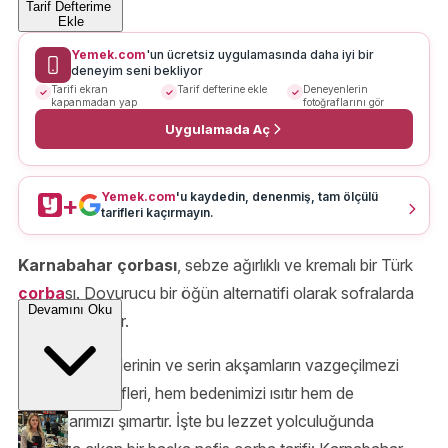
Tarif Defterime
Ekle
Yemek.com
'un ücretsiz uygulamasında daha iyi bir
deneyim seni bekliyor
Tarifi ekran
Tarif defterine ekle
Deneyenlerin
kapanmadan yap
fotoğraflarını gör
Uygulamada Aç
Yemek.com
'u kaydedin, denenmiş, tam ölçülü
+
tarifleri kaçırmayın.
Karnabahar çorbası
, sebze ağırlıklı ve kremalı bir Türk
çorba
sı. Doyurucu bir öğün alternatifi olarak sofralarda
Devamını Oku
başlagıç olabilir.
Soğuk kış günlerinin ve serin akşamların vazgeçilmezi
olan çorba tarifleri, hem bedenimizi ısıtır hem de
damaklarımızı şımartır. İşte bu lezzet yolculuğunda