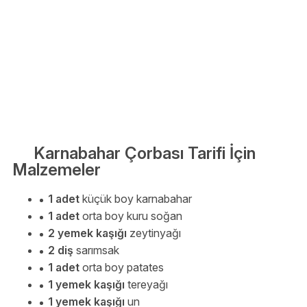
Karnabahar Çorbası Tarifi İçin
Malzemeler
1 adet
küçük boy karnabahar
1 adet
orta boy kuru soğan
2 yemek kaşığı
zeytinyağı
2 diş
sarımsak
1 adet
orta boy patates
1 yemek kaşığı
tereyağı
1 yemek kaşığı
un