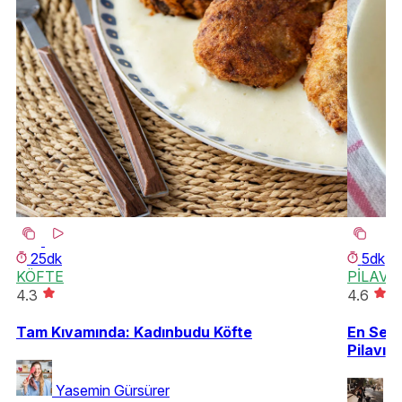
25dk
5dk
KÖFTE
PİLAV
4.3
4.6
Tam Kıvamında: Kadınbudu Köfte
En Sevi
Pilavı
Yasemin Gürsürer