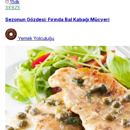
15dk
SEBZE
Sezonun Gözdesi: Fırında Bal Kabağı Mücveri
Yemek Yolculuğu