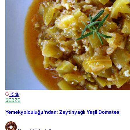
15dk
SEBZE
Yemekyolculuğu'ndan: Zeytinyağlı Yeşil Domates