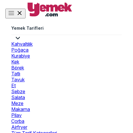
Yemek Tarifleri
Kahvaltılık
Poğaça
Kurabiye
Kek
Börek
Tatlı
Tavuk
Et
Sebze
Salata
Meze
Makarna
Pilav
Çorba
Airfryer