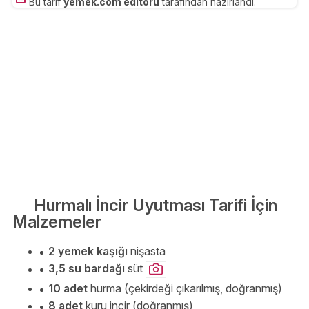
Bu tarif
yemek.com editörü
tarafından hazırlandı.
Hurmalı İncir Uyutması Tarifi İçin
Malzemeler
2 yemek kaşığı
nişasta
3,5 su bardağı
süt
10 adet
hurma (çekirdeği çıkarılmış, doğranmış)
8 adet
kuru incir (doğranmış)