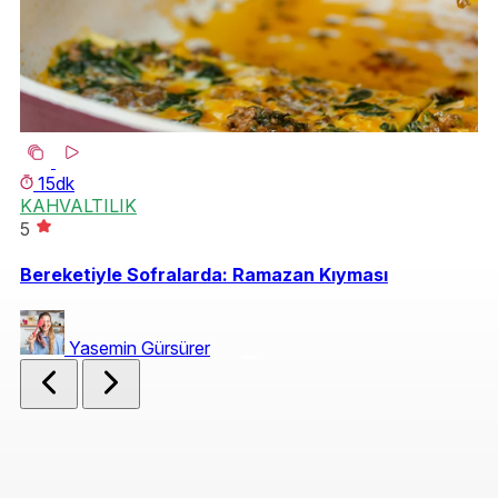
15dk
KAHVALTILIK
S
5
4.
Bereketiyle Sofralarda: Ramazan Kıyması
Fe
Yasemin Gürsürer