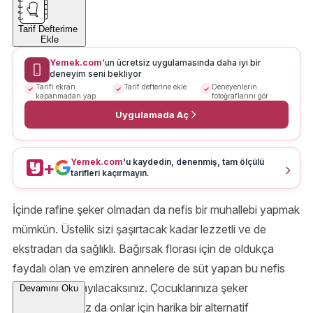
Tarif Defterime
Ekle
Yemek.com
'un ücretsiz uygulamasında daha iyi bir
deneyim seni bekliyor
Tarifi ekran
Tarif defterine ekle
Deneyenlerin
kapanmadan yap
fotoğraflarını gör
Uygulamada Aç
Yemek.com
'u kaydedin, denenmiş, tam ölçülü
+
tarifleri kaçırmayın.
İçinde rafine şeker olmadan da nefis bir muhallebi yapmak
mümkün. Üstelik sizi şaşırtacak kadar lezzetli ve de
ekstradan da sağlıklı. Bağırsak florası için de oldukça
faydalı olan ve emziren annelere de süt yapan bu nefis
muhallebiye bayılacaksınız. Çocuklarınıza şeker
Devamını Oku
yedirmiyorsanız da onlar için harika bir alternatif