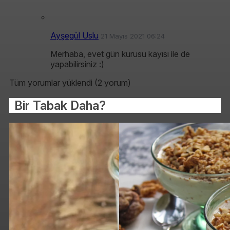
Ayşegül Uslu
21 Mayıs 2021 06:24
Merhaba, evet gün kurusu kayısı ile de
yapabilirsiniz :)
Tüm yorumlar yüklendi (2 yorum)
Bir Tabak Daha?