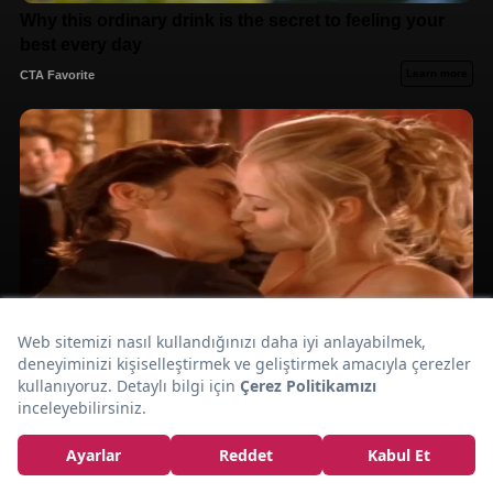
Şekersiz, Muhallebi Tadında:
Hurmalı İncir
Uyutması Tarifi