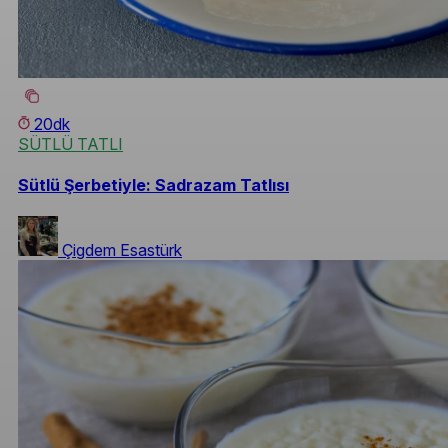
20dk
SÜTLÜ TATLI
Sütlü Şerbetiyle: Sadrazam Tatlısı
Çigdem Esastürk