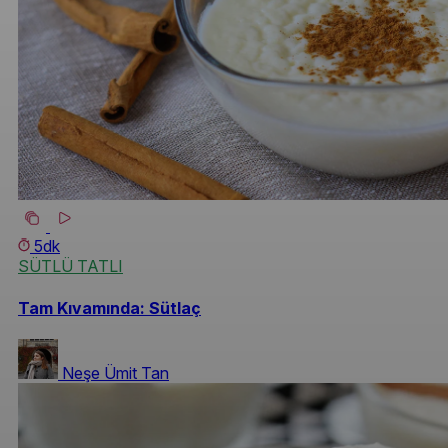
5dk
SÜTLÜ TATLI
Tam Kıvamında: Sütlaç
Neşe Ümit Tan