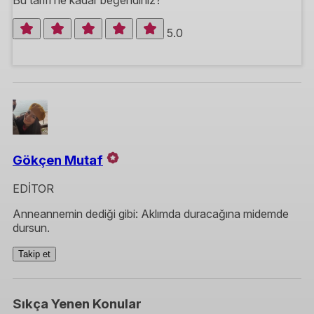
Bu tarifi ne kadar beğendiniz?
5.0
Gökçen Mutaf
EDİTOR
Anneannemin dediği gibi: Aklımda duracağına midemde
dursun.
Takip et
Sıkça Yenen Konular