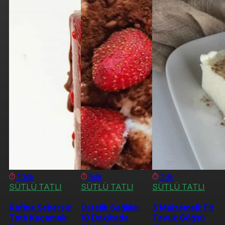
10dk
5dk
2dk
SÜTLÜ TATLI
SÜTLÜ TATLI
SÜTLÜ TATLI
Rafine Şekersiz
Üstelik Sağlıklı:
3 Malzemeli: Fit
Tatlı Kaçamak:
10 Dakikada
Tavuk Göğsü