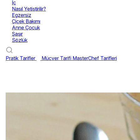
İç
Nasıl Yetiştirilir?
Egzersiz
Çiçek Bakımı
Anne Çocuk
Şaşır
Sözlük
Pratik Tarifler
Mücver Tarifi
MasterChef Tarifleri