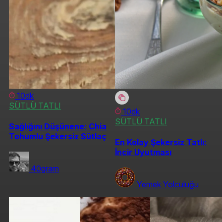
10dk
SÜTLÜ TATLI
10dk
SÜTLÜ TATLI
Sağlığını Düşünene: Chia
Tohumlu Şekersiz Sütlaç
En Kolay Şekersiz Tatlı:
İncir Uyutması
40gram
Yemek Yolculuğu