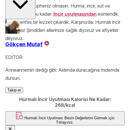
olacağından şüpheniz olmasın. Hurma, incir, süt ve
nişasta hepsi bu kadar.
İncir uyutmasından
esinlendik,
ortaya enfes bir lezzet çıkardık. Karşınızda: Hurmalı incir
uyutması! Şimdiden ellerinize sağlık diyoruz ve afiyetler
diliyoruz.
Gökçen Mutaf
EDİTOR
Anneannemin dediği gibi: Aklımda duracağına midemde
dursun.
Takip et
Hurmalı İncir Uyutması Kalorisi Ne Kadar:
268/kcal
Hurmalı İncir Uyutması
Besin Değerlerini Görmek için
Tıklayınız.