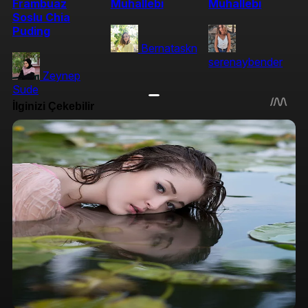
Frambuaz
Muhallebi
Muhallebi
Soslu Chia
Puding
Bernataskn
serenaybender
Zeynep
Sude