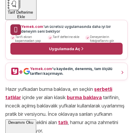
Tarif Defterime
Ekle
Yemek.com
'un ücretsiz uygulamasında daha iyi bir
deneyim seni bekliyor
Tarifi ekran
Tarif defterine ekle
Deneyenlerin
kapanmadan yap
fotoğraflarını gör
Uygulamada Aç
Yemek.com
'u kaydedin, denenmiş, tam ölçülü
+
tarifleri kaçırmayın.
Hazır yufkadan burma baklava, en seçkin
şerbetli
tatlılar
içinde yer alan klasik
burma baklava
tarifinin,
incecik açılmış baklavalık yufkalar kullanılarak uyarlanmış
pratik bir versiyonu. İnce oklavaya sarılan yufkanın
büzülmesiyle şeklini alan
tatlı
, hamur açma zahmetini
Devamını Oku
ortadan kaldırıyor.