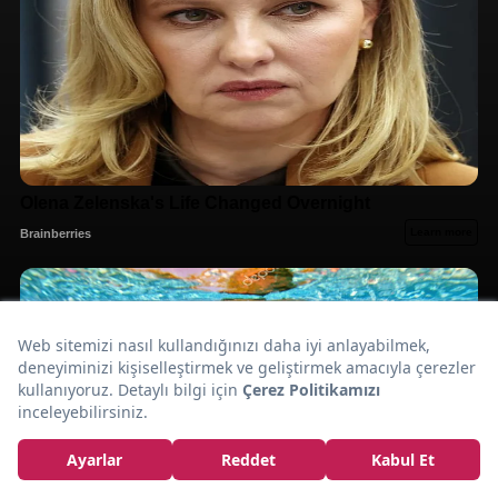
Hazır
En Pratik Haliyle:
Yufkadan Burma
Baklava Tarifi