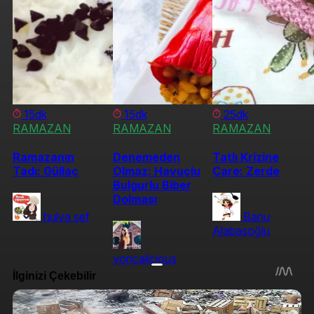
15dk
15dk
25dk
RAMAZAN
RAMAZAN
RAMAZAN
Ramazanın
Denemeden
Tatlı Krizine
Tadı: Güllaç
Olmaz: Havuçlu
Çare: Zerde
Bulgurlu Biber
Dolması
hulya şef
Banu
Alabaşoğlu
yoncalicious