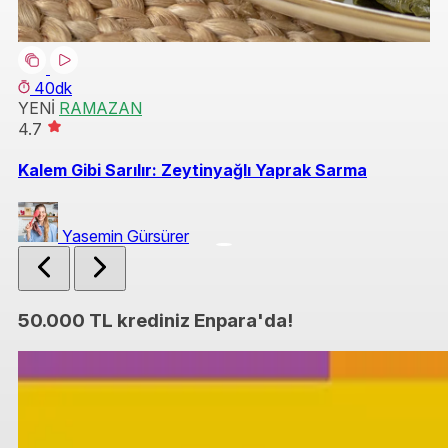
40dk
YENİ
RAMAZAN
Y
4.7
4.
Kalem Gibi Sarılır: Zeytinyağlı Yaprak Sarma
Ka
Yasemin Gürsürer
50.000 TL krediniz Enpara'da!