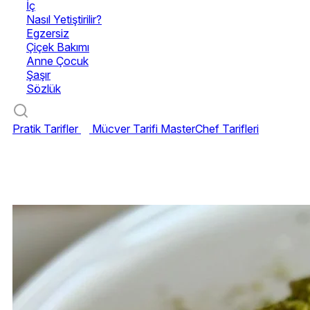
İç
Nasıl Yetiştirilir?
Egzersiz
Çiçek Bakımı
Anne Çocuk
Şaşır
Sözlük
Pratik Tarifler
Mücver Tarifi
MasterChef Tarifleri