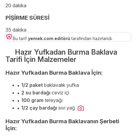
20 dakika
PİŞİRME SÜRESİ
35 dakika
Bu tarif
yemek.com editörü
tarafından hazırlandı.
Hazır Yufkadan Burma Baklava
Tarifi İçin Malzemeler
Hazır Yufkadan Burma Baklava İçin:
1/2 paket
baklavalık yufka
2 su bardağı
ceviz içi
100 gram
tereyağı
1/2 çay bardağı
sıvı yağ
Hazır Yufkadan Burma Baklavanın Şerbeti
İçin: