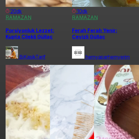
20dk
10dk
RAMAZAN
RAMAZAN
Porsiyonluk Lezzet:
Ferah Ferah Yenir:
Kupta Çilekli Güllaç
Cevizli Güllaç
BiKasikTarif
hemyaparhemyerim