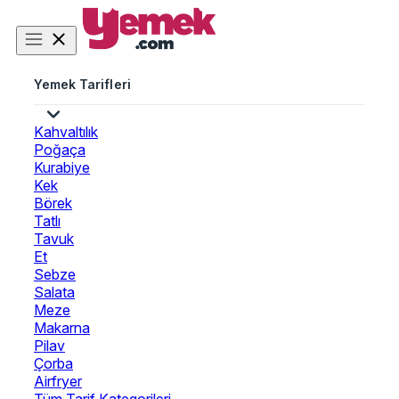
Yemek Tarifleri
Kahvaltılık
Poğaça
Kurabiye
Kek
Börek
Tatlı
Tavuk
Et
Sebze
Salata
Meze
Makarna
Pilav
Çorba
Airfryer