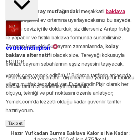
Geleneksel
saray mutfağındaki
meşakkatli
baklava
tarifi süreçlerini ev ortamına uyarlayacaksınız bu sayede.
Biz içini ceviz içi ile doldurduk, siz dilerseniz Antep fıstığı
ile yapabilir ve fıstıklı baklava formunda sunabilirsiniz.
Zamanın kısıtlı olduğu bayram zamanlarında,
kolay
evdekendinpisir
baklava alternatifi
olacak size. Tereyağı kokusuyla
EDİTOR
evinize bayram sabahlarının eşsiz neşesini taşıyacak.
yemek.com yemek editörü // Binlerce tarifimin arkasında
"Ben baklava yapamam" diyenlerin bile yeni gurur tablosu
yılların mutfak tecrübesi var. EvdeKendinPişir olarak her
olacak tarifimizi denemeye hazırlanın.
ölçüyü, tekniği ve püf noktasını özenle anlatıyor;
Yemek.com’da lezzetli olduğu kadar güvenilir tarifler
hazırlıyorum.
Takip et
Hazır Yufkadan Burma Baklava Kalorisi Ne Kadar:
1 porsiyon (100 g) için
475/kcal