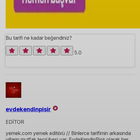
Bu tarifi ne kadar beğendiniz?
5.0
evdekendinpisir
EDİTOR
yemek.com yemek editörü // Binlerce tarifimin arkasında
yılların mutfak tecrübesi var. EvdeKendinPişir olarak her