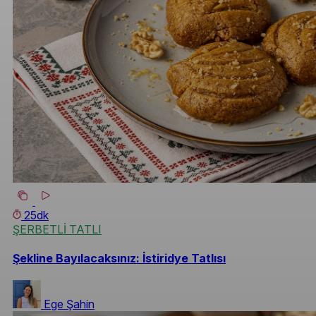
25dk
ŞERBETLİ TATLI
Şekline Bayılacaksınız: İstiridye Tatlısı
Ege Şahin