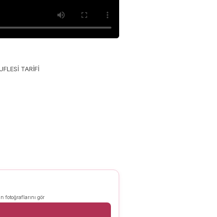
FLESİ TARİFİ
n fotoğraflarını gör