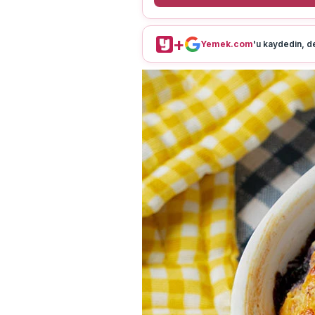
+
Yemek.com
'u kaydedin, de