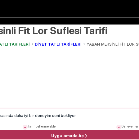
nli Fit Lor Suflesi Tarifi
ATLI TARİFLERİ
DİYET TATLI TARİFLERİ
YABAN MERSİNLİ FİT LOR SU
masında daha iyi bir deneyim seni bekliyor
Tarif defterine ekle
Deneyenleri
Uygulamada Aç