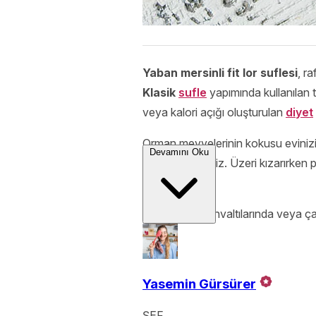
Yaban mersinli fit lor suflesi
, r
Klasik
sufle
yapımında kullanılan t
veya kalori açığı oluşturulan
diyet
Orman meyvelerinin kokusu evinizin
Devamını Oku
keşfedeceksiniz. Üzeri kızarırken
oluyor.
Hafta sonu kahvaltılarında veya çay
Yasemin Gürsürer
ŞEF