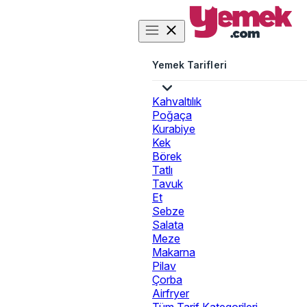
Yemek Tarifleri
Kahvaltılık
Poğaça
Kurabiye
Kek
Börek
Tatlı
Tavuk
Et
Sebze
Salata
Meze
Makarna
Pilav
Çorba
Airfryer