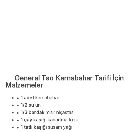
General Tso Karnabahar Tarifi İçin
Malzemeler
1 adet
karnabahar
1/2 su
un
1/3 bardak
mısır nişastası
1 çay kaşığı
kabartma tozu
1 tatlı kaşığı
susam yağı