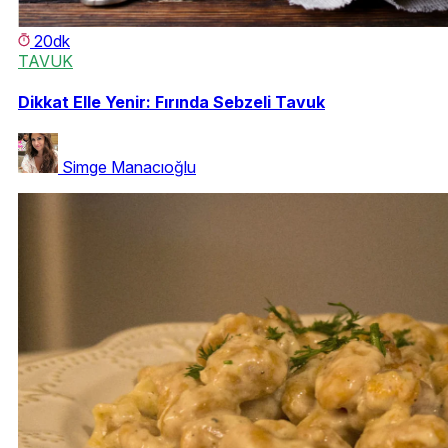
20dk
TAVUK
Dikkat Elle Yenir: Fırında Sebzeli Tavuk
Simge Manacıoğlu