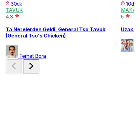
30dk
10dk
TAVUK
MAKAR
4.3
5
Ta Nerelerden Geldi: General Tso Tavuk
Uzak Do
(General Tso's Chicken)
Ya
Ferhat Bora