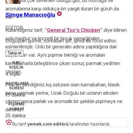
yağlarıyla çok sevenleri olduğu gibi, bu mutfağa ve
aromalarına karşı oldukça ön yargılı duran bir güruh da
Simge Manacıoğlu
var.
EDİTOR
Kullandığımız tarif, "
General Tso's Chicken
" diye bilinen
çok meşhur ve lezzetli bir tavuk yemeğinden
Doğuştan gurme, sonradan şef, şimdi de food editor.
esinlenilmiştir. Ünlü bir generalin adına yapıldığına dair
Takip et
söylentiler var. Aynı pişirme tekniği ve aromaları
KAÇ
karnabaharla birleştirince çıkan sonuç parmak yedirten
KİŞİLİK
cinsten.
4 kişilik
HAZIRLAMA
Peki en sevdiğimiz kış sebzesi olan karnabaharı, klasik
SÜRESİ
pane yapmak yerine, Uzak Doğulu bir ustanın elinden
15 dakika
çıkmışçasına parlak ve aromatik bir şekilde pişirmeye ne
PİŞİRME
SÜRESİ
dersiniz?
25 dakika
Bu tarif
yemek.com editörü
tarafından hazırlandı.