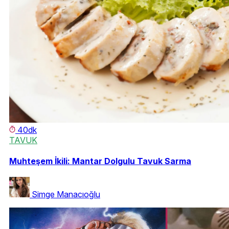
40dk
TAVUK
Muhteşem İkili: Mantar Dolgulu Tavuk Sarma
Simge Manacıoğlu