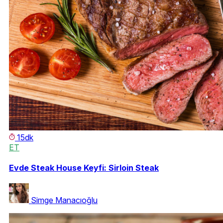
15dk
ET
Evde Steak House Keyfi: Sirloin Steak
Simge Manacıoğlu