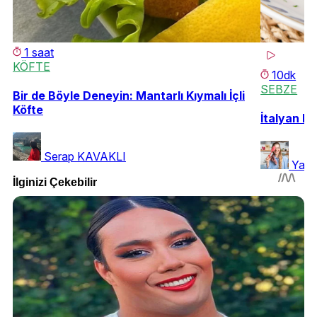
1 saat
KÖFTE
10dk
SEBZE
Bir de Böyle Deneyin: Mantarlı Kıymalı İçli
Köfte
İtalyan L
Serap KAVAKLI
Yase