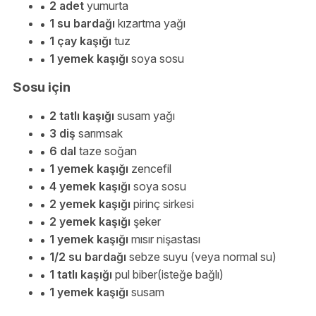
2 adet
yumurta
1 su bardağı
kızartma yağı
1 çay kaşığı
tuz
1 yemek kaşığı
soya sosu
Sosu için
2 tatlı kaşığı
susam yağı
3 diş
sarımsak
6 dal
taze soğan
1 yemek kaşığı
zencefil
4 yemek kaşığı
soya sosu
2 yemek kaşığı
pirinç sirkesi
2 yemek kaşığı
şeker
1 yemek kaşığı
mısır nişastası
1/2 su bardağı
sebze suyu (veya normal su)
1 tatlı kaşığı
pul biber(isteğe bağlı)
1 yemek kaşığı
susam