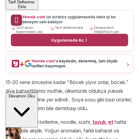
Tarif Defterime
Ekle
Yemek.com
'un ücretsiz uygulamasında daha iyi bir
deneyim seni bekliyor
Tarifi ekran
Tarif defterine ekle
Deneyenlerin
kapanmadan yap
fotoğraflarını gör
Uygulamada Aç
Yemek.com
'u kaydedin, denenmiş, tam ölçülü
+
tarifleri kaçırmayın.
15-20 sene öncesine kadar "Böcek yiyor onlar, böcek."
diye bahsettiğimiz mutfak, ülkemizde oldukça yüksek
Devamını Oku
segmette kendine yer edindi . Soya sosu gibi bazı ürünler,
geleneksel evlerin bile demirbaşı oldu.
Uzak Doğu lezzetlerine, noodle, sushi,
tavuk
,
et
hatta
balıkta bile alıştık. Yoğun aromaları, farklı baharat ve