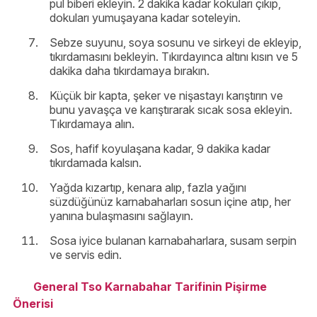
pul biberi ekleyin. 2 dakika kadar kokuları çıkıp,
dokuları yumuşayana kadar soteleyin.
Sebze suyunu, soya sosunu ve sirkeyi de ekleyip,
tıkırdamasını bekleyin. Tıkırdayınca altını kısın ve 5
dakika daha tıkırdamaya bırakın.
Küçük bir kapta, şeker ve nişastayı karıştırın ve
bunu yavaşça ve karıştırarak sıcak sosa ekleyin.
Tıkırdamaya alın.
Sos, hafif koyulaşana kadar, 9 dakika kadar
tıkırdamada kalsın.
Yağda kızartıp, kenara alıp, fazla yağını
süzdüğünüz karnabaharları sosun içine atıp, her
yanına bulaşmasını sağlayın.
Sosa iyice bulanan karnabaharlara, susam serpin
ve servis edin.
General Tso Karnabahar Tarifinin Pişirme
Önerisi