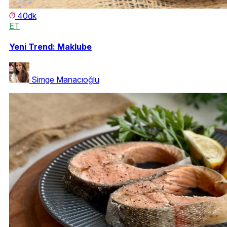
40dk
ET
Yeni Trend: Maklube
Simge Manacıoğlu