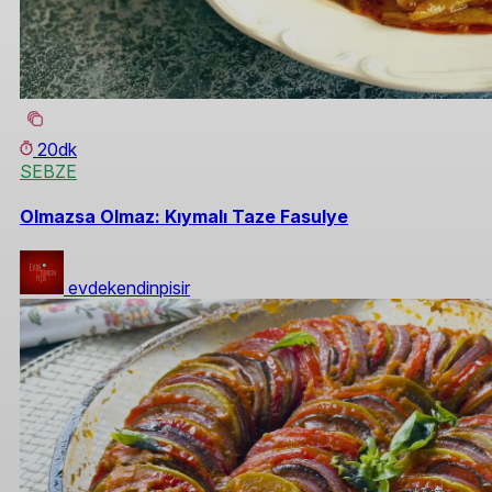
20dk
SEBZE
Olmazsa Olmaz: Kıymalı Taze Fasulye
evdekendinpisir