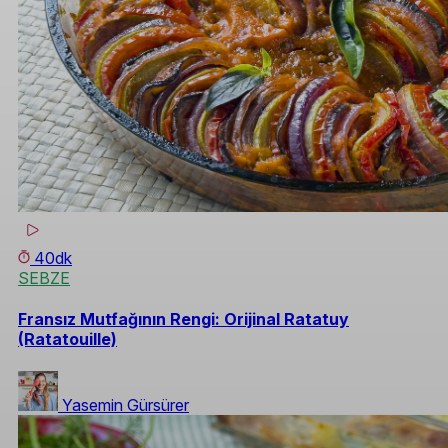
40dk
SEBZE
Fransız Mutfağının Rengi: Orijinal Ratatuy
(Ratatouille)
Yasemin Gürsürer