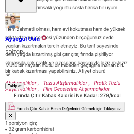
gibi pişerek, sarımsaklı yoğurtlu sosla harika bir uyum
sağlar.
Hem zahmetli olması, hem evi kokutması hem de yüksek
miktarda yağ içermesi yüzünden birçoğumuz evde
Ayşegül Uslu
yapılan kızartmaları tercih etmeyiz. Bu tarif sayesinde
EDİTOR
derin yağda kızartılmış gibi çıtır çıtır, fırında pişiriliyor
olmasıyla çok pratik ve özel pane karışımıyla leziz mi leziz
Mutlu bir hayatın mutlu bir mideden geçtiğine inanan biri.
bir kabak kızartması yapabilirsiniz. Afiyet olsun!
😊
Atıştırmalıklar
,
Tuzlu Atıştırmalıklar
,
Pratik Tuzlu
Takip et
Atıştırmalıklar
,
Film Gecelerine Atıştırmalıklar
Fırında Çıtır Kabak Kalorisi Ne Kadar:
279/kcal
Fırında Çıtır Kabak
Besin Değerlerini Görmek için
Tıklayınız.
1 porsiyon için;
32 gram karbonhidrat