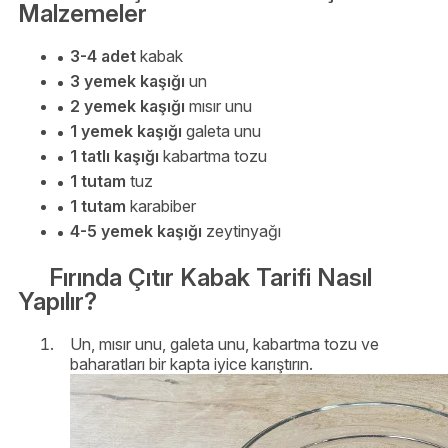
Malzemeler
3-4 adet
kabak
3 yemek kaşığı
un
2 yemek kaşığı
mısır unu
1 yemek kaşığı
galeta unu
1 tatlı kaşığı
kabartma tozu
1 tutam
tuz
1 tutam
karabiber
4-5 yemek kaşığı
zeytinyağı
Fırında Çıtır Kabak Tarifi Nasıl
Yapılır?
Un, mısır unu, galeta unu, kabartma tozu ve
baharatları bir kapta iyice karıştırın.