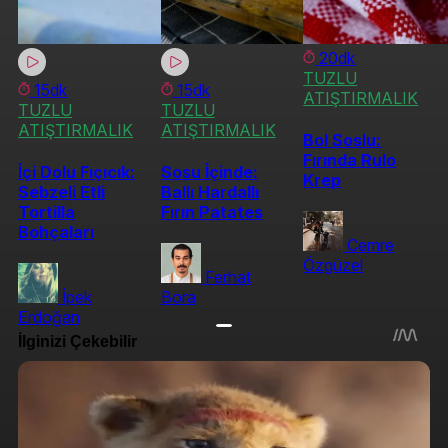
20dk
TUZLU
15dk
15dk
ATIŞTIRMALIK
TUZLU
TUZLU
ATIŞTIRMALIK
ATIŞTIRMALIK
Bol Soslu:
Fırında Rulo
İçi Dolu Fıçıcık:
Sosu İçinde:
Krep
Sebzeli Etli
Ballı Hardallı
Tortilla
Fırın Patates
Bohçaları
Cemre
Özgüzel
Ferhat
İpek
Bora
Erdoğan