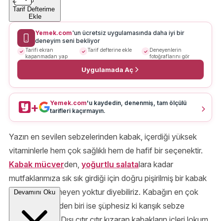
Tarif Defterime
Ekle
Yemek.com
'un ücretsiz uygulamasında daha iyi bir
deneyim seni bekliyor
Tarifi ekran
Tarif defterine ekle
Deneyenlerin
kapanmadan yap
fotoğraflarını gör
Uygulamada Aç
Yemek.com
'u kaydedin, denenmiş, tam ölçülü
+
tarifleri kaçırmayın.
Yazın en sevilen sebzelerinden kabak, içerdiği yüksek
vitaminlerle hem çok sağlıklı hem de hafif bir seçenektir.
Kabak mücver
den,
yoğurtlu salata
lara kadar
mutfaklarımıza sık sık girdiği için doğru pişirilmiş bir kabak
yemeğini sevmeyen yoktur diyebiliriz. Kabağın en çok
Devamını Oku
yakıştığı yerlerden biri ise şüphesiz ki karışık sebze
kızartmalarıdır. Dışı çıtır çıtır kızaran kabakların içleri lokum