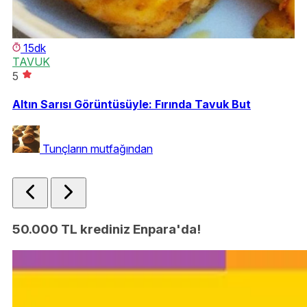
15dk
TAVUK
5
S
3.
Altın Sarısı Görüntüsüyle: Fırında Tavuk But
Çı
Tunçların mutfağından
50.000 TL krediniz Enpara'da!