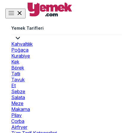
Yemek Tarifleri
Kahvaltılık
Poğaça
Kurabiye
Kek
Börek
Tatlı
Tavuk
Et
Sebze
Salata
Meze
Makarna
Pilav
Çorba
Airfryer