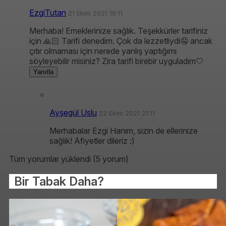
EzgiTutan
21 Ekim 2021 19:11
Merhaba! Emeklerinize sağlık. Teşekkürler tarifiniz
için 🙏🏻 Tarifi denedim. Çok da lezzetliydi🤤 ancak
çıtır olmaması için nerede yanlış yaptığımı
söyleyebilir misiniz? Zira tarifi birebir uyguladım🤍
Yanıtla
Ayşegül Uslu
22 Ekim 2021 21:11
Merhabalar Ezgi Hanım, sizin de ellerinize
sağlık! Afiyetler dileriz :)
Tüm yorumlar yüklendi (5 yorum)
Bir Tabak Daha?