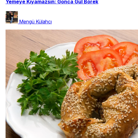
Yemeye Kıyamazsın: Gonca Gül Börek
Mengü Külahcı