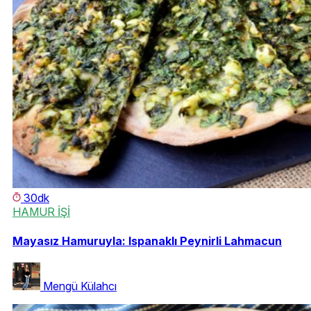
30dk
HAMUR İŞİ
Mayasız Hamuruyla: Ispanaklı Peynirli Lahmacun
Mengü Külahcı