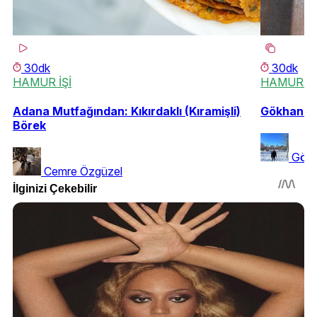
30dk
30dk
HAMUR İŞİ
HAMUR İŞ
Adana Mutfağından: Kıkırdaklı (Kıramişli)
Gökhan'ın 
Börek
Gökh
Cemre Özgüzel