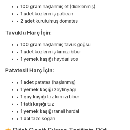
100 gram
haşlanmış et (didiklenmiş)
1 adet
közlenmiş patlıcan
2 adet
kurutulmuş domates
Tavuklu Harç İçin:
100 gram
haşlanmış tavuk göğsü
1 adet
közlenmiş kırmızı biber
1 yemek kaşığı
haydari sos
Patatesli Harç İçin:
1 adet
patates (haşlanmış)
1 yemek kaşığı
zeytinyağı
1 çay kaşığı
toz kırmızı biber
1 tatlı kaşığı
tuz
1 yemek kaşığı
taneli hardal
1 dal
taze soğan