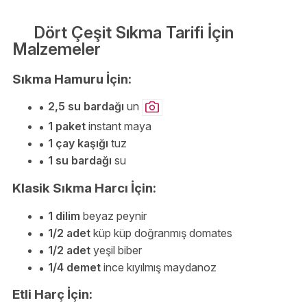
Dört Çeşit Sıkma Tarifi İçin
Malzemeler
Sıkma Hamuru İçin:
2,5 su bardağı
un
1 paket
instant maya
1 çay kaşığı
tuz
1 su bardağı
su
Klasik Sıkma Harcı İçin:
1 dilim
beyaz peynir
1/2 adet
küp küp doğranmış domates
1/2 adet
yeşil biber
1/4 demet
ince kıyılmış maydanoz
Etli Harç İçin: