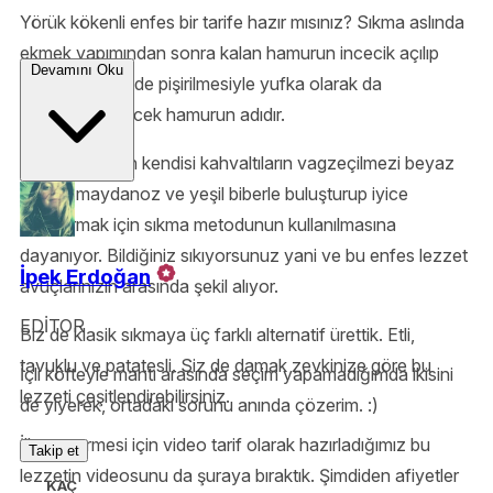
Yörük kökenli enfes bir tarife hazır mısınız? Sıkma aslında
ekmek yapımından sonra kalan hamurun incecik açılıp
Devamını Oku
yağsız bir şekilde pişirilmesiyle yufka olarak da
nitelendirilebilecek hamurun adıdır.
Fakat sıkmanın kendisi kahvaltıların vagzeçilmezi beyaz
peynir, maydanoz ve yeşil biberle buluşturup iyice
yapıştırmak için sıkma metodunun kullanılmasına
dayanıyor. Bildiğiniz sıkıyorsunuz yani ve bu enfes lezzet
İpek Erdoğan
avuçlarınızın arasında şekil alıyor.
EDİTOR
Biz de klasik sıkmaya üç farklı alternatif ürettik. Etli,
tavuklu ve patatesli. Siz de damak zevkinize göre bu
İçli köfteyle mantı arasında seçim yapamadığımda ikisini
lezzeti çeşitlendirebilirsiniz.
de yiyerek, ortadaki sorunu anında çözerim. :)
İlham vermesi için video tarif olarak hazırladığımız bu
Takip et
lezzetin videosunu da şuraya bıraktık. Şimdiden afiyetler
KAÇ