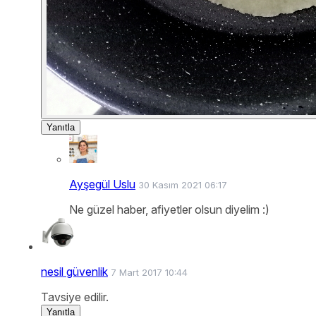
Yanıtla
Ayşegül Uslu
30 Kasım 2021 06:17
Ne güzel haber, afiyetler olsun diyelim :)
nesil güvenlik
7 Mart 2017 10:44
Tavsiye edilir.
Yanıtla