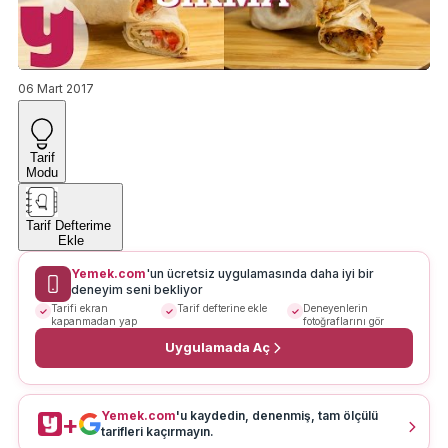
06 Mart 2017
Tarif
Modu
Tarif Defterime
Ekle
Yemek.com
'un ücretsiz uygulamasında daha iyi bir
deneyim seni bekliyor
Tarifi ekran
Tarif defterine ekle
Deneyenlerin
kapanmadan yap
fotoğraflarını gör
Uygulamada Aç
Yemek.com
'u kaydedin, denenmiş, tam ölçülü
+
tarifleri kaçırmayın.