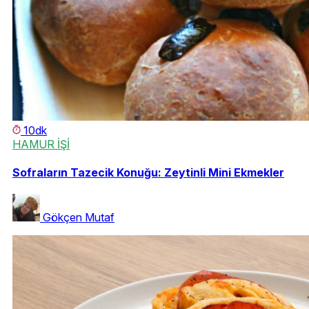
10dk
HAMUR İŞİ
Sofraların Tazecik Konuğu: Zeytinli Mini Ekmekler
Gökçen Mutaf