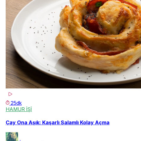
25dk
HAMUR İŞİ
Çay Ona Aşık: Kaşarlı Salamlı Kolay Açma