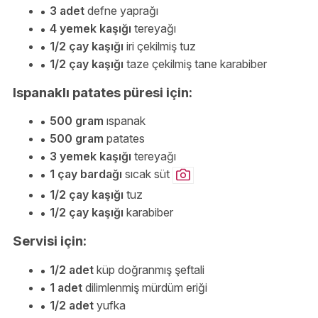
3 adet
defne yaprağı
4 yemek kaşığı
tereyağı
1/2 çay kaşığı
iri çekilmiş tuz
1/2 çay kaşığı
taze çekilmiş tane karabiber
Ispanaklı patates püresi için:
500 gram
ıspanak
500 gram
patates
3 yemek kaşığı
tereyağı
1 çay bardağı
sıcak süt
1/2 çay kaşığı
tuz
1/2 çay kaşığı
karabiber
Servisi için:
1/2 adet
küp doğranmış şeftali
1 adet
dilimlenmiş mürdüm eriği
1/2 adet
yufka