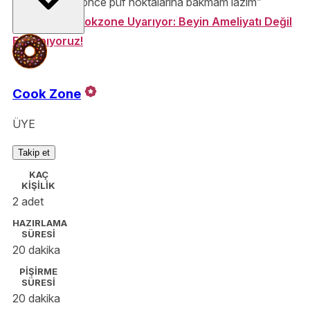
Eğer “tariften önce püf noktalarına bakmam lazım”
diyorsanız:
Cookzone Uyarıyor: Beyin Ameliyatı Değil
Et Yapıyoruz!
Cook Zone
ÜYE
Takip et
KAÇ
KİŞİLİK
2 adet
HAZIRLAMA
SÜRESİ
20 dakika
PİŞİRME
SÜRESİ
20 dakika