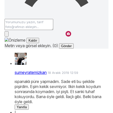
Kaldır
Metin veya görsel ekleyin. (0)
Gönder
sumeyratemizkan
18 Aralık 2019 12:59
ıspanaklı püre yapmadım. Sade eti bu şekilde
pişirdim. Eşim kekik sevmiyor. Ilkin kekik koydum
sonrasında koymadım. iyi pişti. Et sanki tuhaf
kokuyordu. Bana öyle geldi. İlaçlı gibi. Belki bana
öyle geldi.
Yanıtla
I