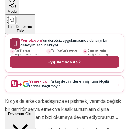
Tarif
Modu
Tarif Defterime
Ekle
Yemek.com
'un ücretsiz uygulamasında daha iyi bir
deneyim seni bekliyor
Tarifi ekran
Tarif defterine ekle
Deneyenlerin
kapanmadan yap
fotoğraflarını gör
Uygulamada Aç
Yemek.com
'u kaydedin, denenmiş, tam ölçülü
+
tarifleri kaçırmayın.
Kız ya da erkek arkadaşınıza et pişirmek, yanında değişik
bir garnitür servis etmek ve klasik sunumların dışına
Devamını Oku
çıkmak istiyorsanız bizi okumaya devam ediyorsunuz...