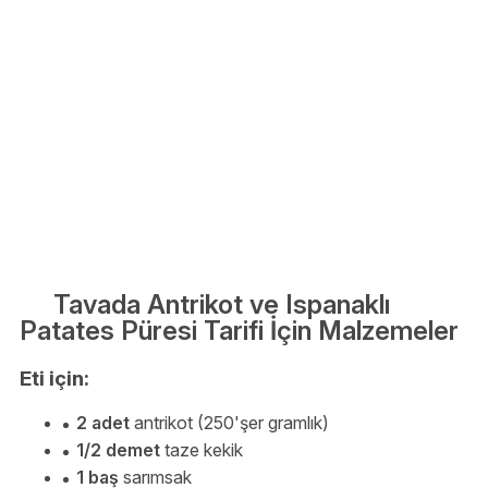
Tavada Antrikot ve Ispanaklı
Patates Püresi Tarifi İçin Malzemeler
Eti için:
2 adet
antrikot (250'şer gramlık)
1/2 demet
taze kekik
1 baş
sarımsak