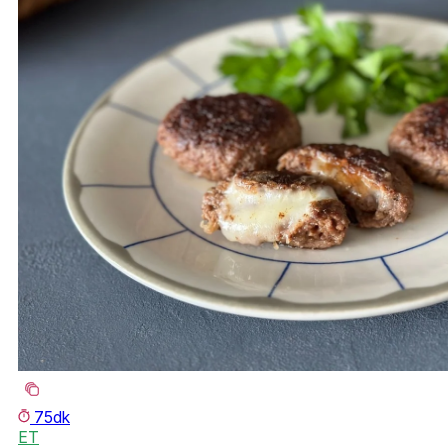
75dk
ET