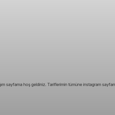
astığım sayfama hoş geldiniz. Tariflerimin tümüne instagram say