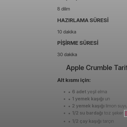
8 dilim
HAZIRLAMA SÜRESİ
10 dakika
PİŞİRME SÜRESİ
30 dakika
Apple Crumble Tarif
Alt kısmı için:
6 adet
yeşil elma
1 yemek kaşığı
un
2 yemek kaşığı
limon suy
1/2 su bardağı
toz şeker
1/2 çay kaşığı
tarçın