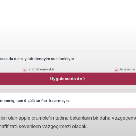
masında daha iyi bir deneyim seni bekliyor
Tarif defterine ekle
Deneyenleri
Uygulamada Aç
nenmiş, tam ölçülü tarifleri kaçırmayın.
biri olan apple crumble'ın tadına bakanların bir daha vazgeçemeye
fif tatlı sevenlerin vazgeçilmezi olacak.