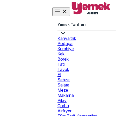
Yemek Tarifleri
Kahvaltılık
Poğaça
Kurabiye
Kek
Börek
Tatlı
Tavuk
Et
Sebze
Salata
Meze
Makarna
Pilav
Çorba
Airfryer