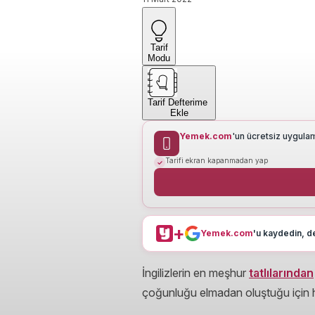
Tarif
Modu
Tarif Defterime
Ekle
Yemek.com
'un ücretsiz uygula
Tarifi ekran kapanmadan yap
+
Yemek.com
'u kaydedin, de
İngilizlerin en meşhur
tatlılarından
çoğunluğu elmadan oluştuğu için ha