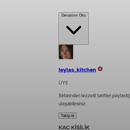
Devamını Oku
leylas_kitchen
ÜYE
Birbirinden lezzetli tarifleri payl
ulaşabilirsiniz.
Takip et
KAÇ KİŞİLİK