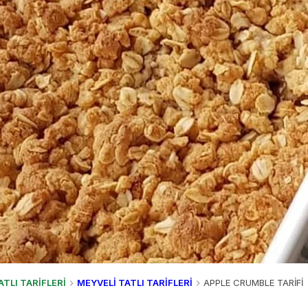
ATLI TARİFLERİ
MEYVELİ TATLI TARİFLERİ
APPLE CRUMBLE TARİFİ