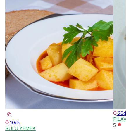
20dk
PİLAV
10dk
5
SULU YEMEK