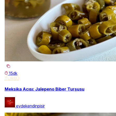
15dk
TURŞU
Meksika Acısı: Jalepeno Biber Turşusu
evdekendinpisir