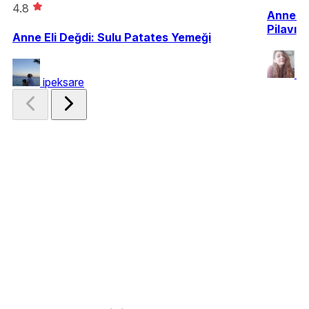
4.8
Anne Do
Pilavı
Anne Eli Değdi: Sulu Patates Yemeği
oz
ipeksare