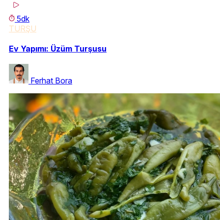
5dk
TURŞU
Ev Yapımı: Üzüm Turşusu
Ferhat Bora