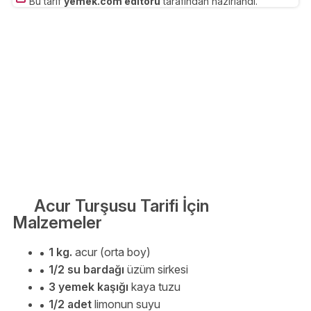
Bu tarif
yemek.com editörü
tarafından hazırlandı.
Acur Turşusu Tarifi İçin
Malzemeler
1 kg.
acur (orta boy)
1/2 su bardağı
üzüm sirkesi
3 yemek kaşığı
kaya tuzu
1/2 adet
limonun suyu