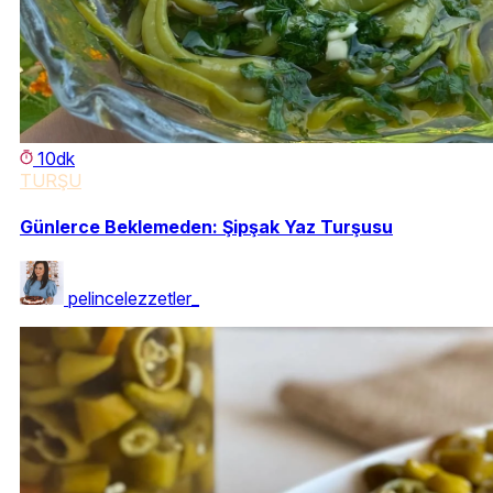
10dk
TURŞU
Günlerce Beklemeden: Şipşak Yaz Turşusu
pelincelezzetler_