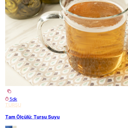
5dk
TURŞU
Tam Ölçülü: Turşu Suyu