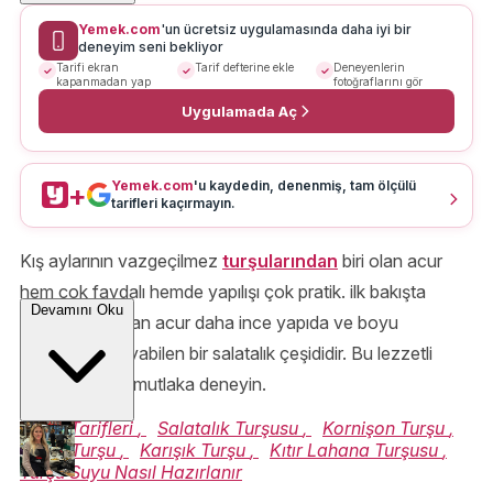
Yemek.com
'un ücretsiz uygulamasında daha iyi bir
deneyim seni bekliyor
Tarifi ekran
Tarif defterine ekle
Deneyenlerin
kapanmadan yap
fotoğraflarını gör
Uygulamada Aç
Yemek.com
'u kaydedin, denenmiş, tam ölçülü
+
tarifleri kaçırmayın.
Kış aylarının vazgeçilmez
turşularından
biri olan acur
hem çok faydalı hemde yapılışı çok pratik. ilk bakışta
Devamını Oku
salatalığı andıran acur daha ince yapıda ve boyu
fazlasıyla uzayabilen bir salatalık çeşididir. Bu lezzetli
turşu tarifimizi mutlaka deneyin.
Turşu Tarifleri
,
Salatalık Turşusu
,
Kornişon Turşu
,
Ezme Turşu
,
Karışık Turşu
,
Kıtır Lahana Turşusu
,
Turşu Suyu Nasıl Hazırlanır