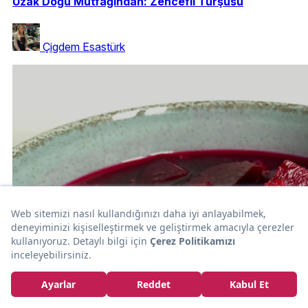
Uzak Doğu Mutfağından: Zencefil Turşusu
Çigdem Esastürk