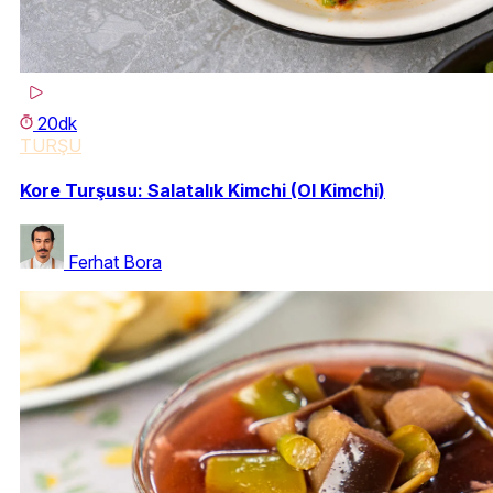
20dk
TURŞU
Kore Turşusu: Salatalık Kimchi (Ol Kimchi)
Ferhat Bora