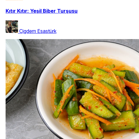
Kıtır Kıtır: Yeşil Biber Turşusu
Çigdem Esastürk