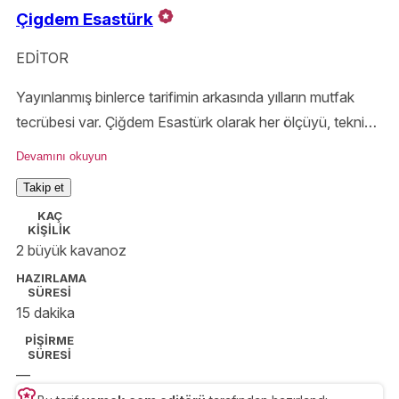
Çigdem Esastürk
EDİTOR
Yayınlanmış binlerce tarifimin arkasında yılların mutfak
tecrübesi var. Çiğdem Esastürk olarak her ölçüyü, tekniği
ve püf noktasını özenle aktarıyor; Yemek.com okurlarını
Devamını okuyun
denenmiş ve güvenilir tariflerle buluşturuyorum.
Takip et
KAÇ
KİŞİLİK
2 büyük kavanoz
HAZIRLAMA
SÜRESİ
15 dakika
PİŞİRME
SÜRESİ
—