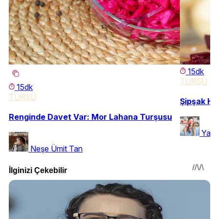
15dk
TURŞU
15dk
TURŞU
Şipşak Ha
Renginde Davet Var: Mor Lahana Turşusu
Yase
Neşe Ümit Tan