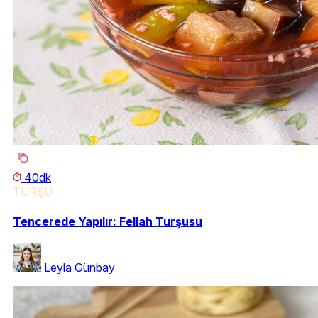
40dk
TURŞU
Tencerede Yapılır: Fellah Turşusu
Leyla Günbay