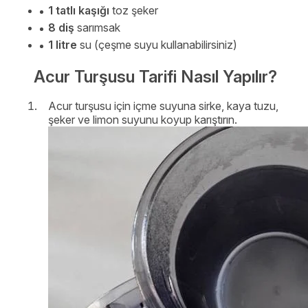
1 tatlı kaşığı
toz şeker
8 diş
sarımsak
1 litre
su (çeşme suyu kullanabilirsiniz)
Acur Turşusu Tarifi Nasıl Yapılır?
Acur turşusu için içme suyuna sirke, kaya tuzu,
şeker ve limon suyunu koyup karıştırın.