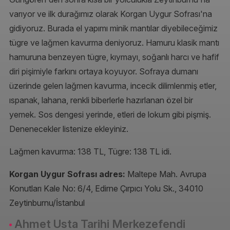
varıyor ve ilk durağımız olarak Korgan Uygur Sofrası'na
gidiyoruz. Burada el yapımı minik mantılar diyebileceğimiz
tügre ve lağmen kavurma deniyoruz. Hamuru klasik mantı
hamuruna benzeyen tügre, kıymayı, soğanlı harcı ve hafif
diri pişimiyle farkını ortaya koyuyor. Sofraya dumanı
üzerinde gelen lağmen kavurma, incecik dilimlenmiş etler,
ıspanak, lahana, renkli biberlerle hazırlanan özel bir
yemek. Sos dengesi yerinde, etleri de lokum gibi pişmiş.
Denenecekler listenize ekleyiniz.
Lağmen kavurma: 138 TL, Tügre: 138 TL idi.
Korgan Uygur Sofrası adres:
Maltepe Mah. Avrupa
Konutları Kale No: 6/4, Edirne Çırpıcı Yolu Sk., 34010
Zeytinburnu/İstanbul
Ahmet Usta Tarihi Merkezefendi