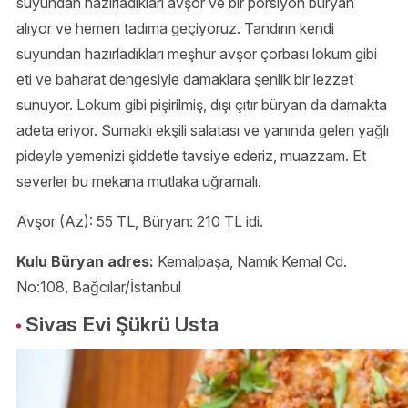
suyundan hazırladıkları avşor ve bir porsiyon büryan
alıyor ve hemen tadıma geçiyoruz. Tandırın kendi
suyundan hazırladıkları meşhur avşor çorbası lokum gibi
eti ve baharat dengesiyle damaklara şenlik bir lezzet
sunuyor. Lokum gibi pişirilmiş, dışı çıtır büryan da damakta
adeta eriyor. Sumaklı ekşili salatası ve yanında gelen yağlı
pideyle yemenizi şiddetle tavsiye ederiz, muazzam. Et
severler bu mekana mutlaka uğramalı.
Avşor (Az): 55 TL, Büryan: 210 TL idi.
Kulu Büryan adres:
Kemalpaşa, Namık Kemal Cd.
No:108, Bağcılar/İstanbul
Sivas Evi Şükrü Usta