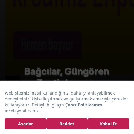
Bağcılar, Güngören
ve Zeytinburnu
Lezzet Duraklarını
Zeynep Çetin
Keşfettik!
EDİTOR
Yemek.com Ürün İçerikleri Yöneticisi // Üniversite
yıllarında gazeteciliğe olan merakıyla başlayan editörlük