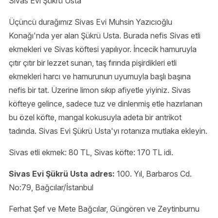
Sivas Evi Şükrü Usta
Üçüncü durağımız Sivas Evi Muhsin Yazıcıoğlu
Konağı'nda yer alan Şükrü Usta. Burada nefis Sivas etli
ekmekleri ve Sivas köftesi yapılıyor. İncecik hamuruyla
çıtır çıtır bir lezzet sunan, taş fırında pişirdikleri etli
ekmekleri harcı ve hamurunun uyumuyla başlı başına
nefis bir tat. Üzerine limon sıkıp afiyetle yiyiniz. Sivas
köfteye gelince, sadece tuz ve dinlenmiş etle hazırlanan
bu özel köfte, mangal kokusuyla adeta bir antrikot
tadında. Sivas Evi Şükrü Usta'yı rotanıza mutlaka ekleyin.
Sivas etli ekmek: 80 TL, Sivas köfte: 170 TL idi.
Sivas Evi Şükrü Usta adres:
100. Yıl, Barbaros Cd.
No:79, Bağcılar/İstanbul
Ferhat Şef ve Mete Bağcılar, Güngören ve Zeytinburnu