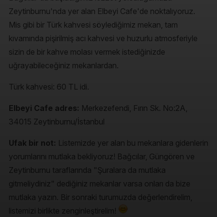
Zeytinburnu'nda yer alan Elbeyi Cafe'de noktalıyoruz.
Mis gibi bir Türk kahvesi söylediğimiz mekan, tam
kıvamında pişirilmiş acı kahvesi ve huzurlu atmosferiyle
sizin de bir kahve molası vermek istediğinizde
uğrayabileceğiniz mekanlardan.
Türk kahvesi: 60 TL idi.
Elbeyi Cafe adres:
Merkezefendi, Fırın Sk. No:2A,
34015 Zeytinburnu/İstanbul
Ufak bir not:
Listemizde yer alan bu mekanlara gidenlerin
yorumlarını mutlaka bekliyoruz! Bağcılar, Güngören ve
Zeytinburnu taraflarında "Şuralara da mutlaka
gitmeliydiniz" dediğiniz mekanlar varsa onları da bize
mutlaka yazın. Bir sonraki turumuzda değerlendirelim,
listemizi birlikte zenginleştirelim!