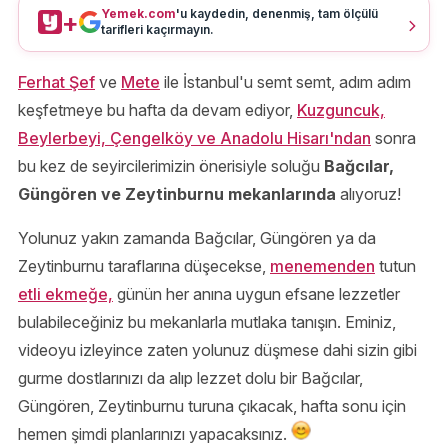
Yemek.com
'u kaydedin, denenmiş, tam ölçülü
+
tarifleri kaçırmayın.
Ferhat Şef
ve
Mete
ile İstanbul'u semt semt, adım adım
keşfetmeye bu hafta da devam ediyor,
Kuzguncuk,
Beylerbeyi, Çengelköy ve Anadolu Hisarı'ndan
sonra
bu kez de seyircilerimizin önerisiyle soluğu
Bağcılar,
Güngören ve Zeytinburnu mekanlarında
alıyoruz!
Yolunuz yakın zamanda Bağcılar, Güngören ya da
Zeytinburnu taraflarına düşecekse,
menemenden
tutun
etli ekmeğe,
günün her anına uygun efsane lezzetler
bulabileceğiniz bu mekanlarla mutlaka tanışın. Eminiz,
videoyu izleyince zaten yolunuz düşmese dahi sizin gibi
gurme dostlarınızı da alıp lezzet dolu bir Bağcılar,
Güngören, Zeytinburnu turuna çıkacak, hafta sonu için
hemen şimdi planlarınızı yapacaksınız.