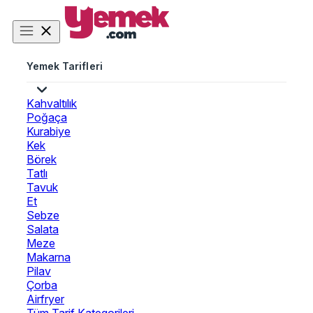
Yemek Tarifleri
Kahvaltılık
Poğaça
Kurabiye
Kek
Börek
Tatlı
Tavuk
Et
Sebze
Salata
Meze
Makarna
Pilav
Çorba
Airfryer