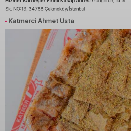
Hizmet Kardeşler Fırınlı Kasap adres:
Güngören, İkbal
Sk. NO:13, 34788 Çekmeköy/İstanbul
Katmerci Ahmet Usta