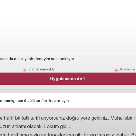
masında daha iyi bir deneyim seni bekliyor
Tarif defterine ekle
Deneyenleri
Uygulamada Aç
nenmiş, tam ölçülü tarifleri kaçırmayın.
fif bir tatlı tarifi arıyorsanız doğru yere geldiniz. Muhallebin
nuzun anlamı olacak. Lokum gibi…
ça basit ama sizin ya topaklanırsa gibi bir ön yargınız olabilir, B