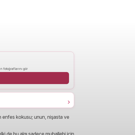
n fotoğraflarını gör
in enfes kokusu; unun, nişasta ve
elki de bu algı sadece muhallebi için