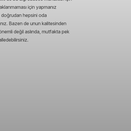
 topaklanmaması için yapmanız
en doğrudan hepsini oda
ınız. Bazen de unun kalitesinden
önemli değil aslında, mutfakta pek
ledebilirsiniz.