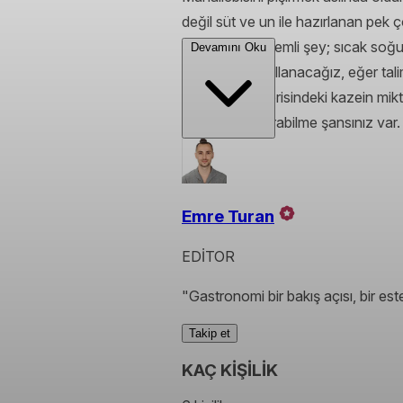
değil süt ve un ile hazırlanan pek ç
gereken en önemli şey; sıcak soğuk
Devamını Oku
sıcaklığında kullanacağız, eğer ta
veya sütün içerisindeki kazein mik
çok şeyi kurtarabilme şansınız var. 
Emre Turan
EDİTOR
"Gastronomi bir bakış açısı, bir este
Takip et
KAÇ KİŞİLİK