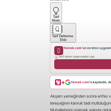
Tarif
Modu
Tarif Defterime
Ekle
Yemek.com
'un ücretsiz uygula
Tarifi ekran kapanmadan yap
+
Yemek.com
'u kaydedin, de
Akşam yemeğinden sonra enfes ve ha
tereyağının kavruk tadı mutluluğu
Muhallebisini pişirmek aslında olduk