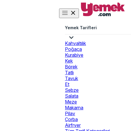
Yemek Tarifleri
Kahvaltılık
Poğaça
Kurabiye
Kek
Börek
Tatlı
Tavuk
Et
Sebze
Salata
Meze
Makarna
Pilav
Çorba
Airfryer