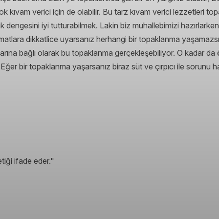
ok kıvam verici için de olabilir. Bu tarz kıvam verici lezzetleri
 dengesini iyi tutturabilmek. Lakin biz muhallebimizi hazırlark
limatlara dikkatlice uyarsanız herhangi bir topaklanma yaşamazs
tarına bağlı olarak bu topaklanma gerçekleşebiliyor. O kadar da 
Eğer bir topaklanma yaşarsanız biraz süt ve çırpıcı ile sorunu hal
tiği ifade eder."