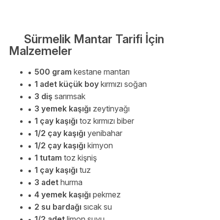
Sürmelik Mantar Tarifi İçin
Malzemeler
500 gram
kestane mantarı
1 adet küçük boy
kırmızı soğan
3 diş
sarımsak
3 yemek kaşığı
zeytinyağı
1 çay kaşığı
toz kırmızı biber
1/2 çay kaşığı
yenibahar
1/2 çay kaşığı
kimyon
1 tutam
toz kişniş
1 çay kaşığı
tuz
3 adet
hurma
4 yemek kaşığı
pekmez
2 su bardağı
sıcak su
1/2 adet
limon suyu