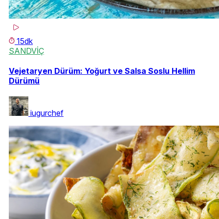
15dk
SANDVİÇ
Vejetaryen Dürüm: Yoğurt ve Salsa Soslu Hellim
Dürümü
iugurchef