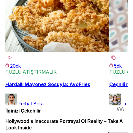
20dk
5dk
TUZLU ATIŞTIRMALIK
TUZLU AT
Hardallı Mayonez Sosuyla: AvoFries
Çeşnili mi
Ferhat Bora
Leyl