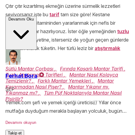
Çıtır çıtır kızartılmış ekmeğin üzerine sürmelik lezzetleri
seviyorsanız işte bu
tarif
tam size göre! Kestane
Devamını Oku
mantarlarının vitamininden yararlanmak için nefis bir
sürmelik mantar hazırlıyoruz. İster öğle yemeğinden
tuzlu
atıştırmalık
niyetine, isterseniz de yoğun geçen günlerde
ara öğün olarak tüketin. Her türlü leziz bir
atıştırmalık
olacak.
Sütlü Mantar Çorbası
,
Fırında Kaşarlı Mantar Tarifi
,
Tuzlu Atıştırmalık Tarifleri
,
Mantar Nasıl Kolayca
Ferhat Bora
Temizlenir?
,
Farklı Mantar Yemekleri
,
Mantar
Kararmadan Nasıl Pişer?
,
Mantar Yıkanır mı,
ŞEF
Yıkanmaz mı?
,
Tüm Püf Noktalarıyla Mantar Nasıl
Pişirilir?
Yemek.com şefi ve yemek içeriği üreticisi// Yıllar önce
mutfağa duyduğum merakla başlayan yolculuk, bugün
Yemek.com’da devam ediyor. MasterChef ve sayısız
Devamını okuyun
projeden edindiğim tüm bilgi ve heyecanı tariflerimde
Takip et