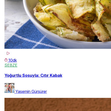
10dk
SEBZE
Yoğurtlu Sosuyla: Çıtır Kabak
Yasemin Gürsürer