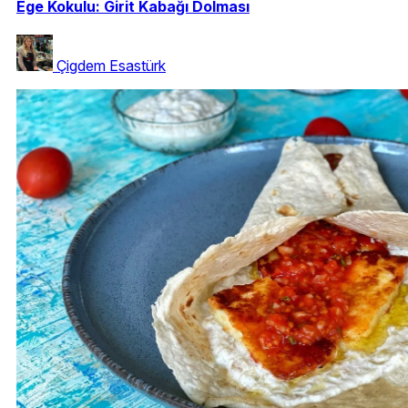
Ege Kokulu: Girit Kabağı Dolması
Çigdem Esastürk