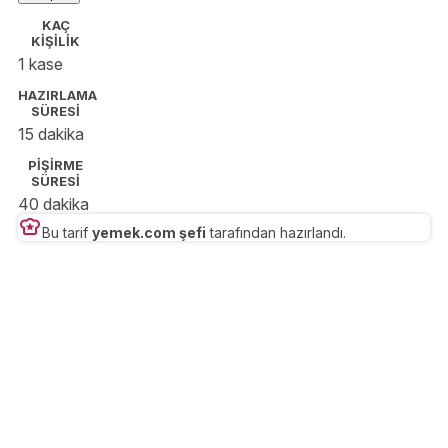
sizinle buluşturuyorum.🔪🍝🥐🍳🌮🍰☕️
KAÇ
KİŞİLİK
1 kase
HAZIRLAMA
SÜRESİ
15 dakika
PİŞİRME
SÜRESİ
40 dakika
Bu tarif
yemek.com şefi
tarafından hazırlandı.