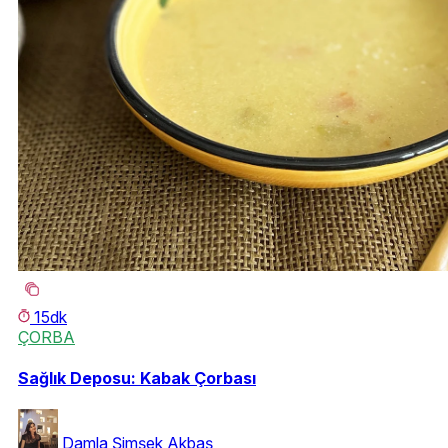
15dk
ÇORBA
Sağlık Deposu: Kabak Çorbası
Damla Şimşek Akbaş