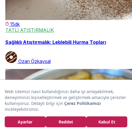
15dk
TATLI ATIŞTIRMALIK
Sağlıklı Atıştırmalık: Leblebili Hurma Topları
Ozan Özkavsal