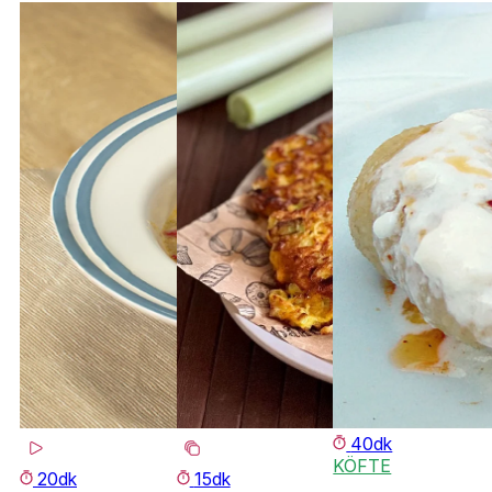
40dk
KÖFTE
20dk
15dk