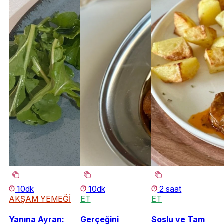
10dk
10dk
2 saat
AKŞAM YEMEĞİ
ET
ET
Yanına Ayran:
Gerçeğini
Soslu ve Tam