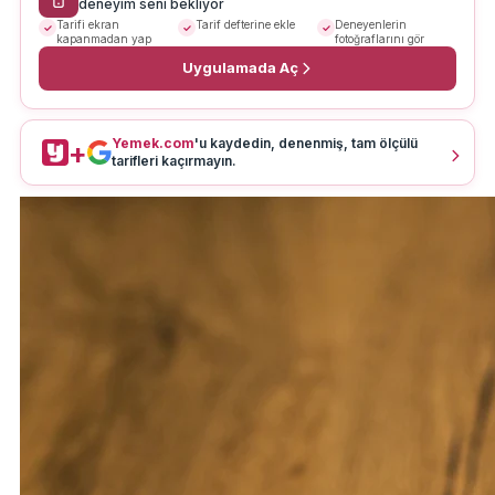
deneyim seni bekliyor
Tarifi ekran
Tarif defterine ekle
Deneyenlerin
kapanmadan yap
fotoğraflarını gör
Uygulamada Aç
Yemek.com
'u kaydedin, denenmiş, tam ölçülü
+
tarifleri kaçırmayın.