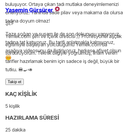
buluşuyor. Ortaya çıkan tadı mutlaka deneyimlemenizi
Yasemin Gürsürer
öneriyoruz. Yanında sade pilav veya makarna da olursa
tadına doyum olmaz!
ŞEF
Taze soğan ve susam ile de son dokunuşu yapıyoruz,
Yemek.com şefi ve içerik üreticisi // Profesyonel aşçılık
tadına tat katıyoruz. Bu tarifi anlatmakla kalmıyoruz,
eğitimiyle başlayan yolculuğumu Yemek.com’da
aşağıya videosunu da iliştiriyoruz, herkese afiyet olsun
sürdürüyorum. Teknik bilgiyle yoğrulmuş, ilham veren
tarifler hazırlamak benim için sadece iş değil, büyük bir
tutku. 🍔🍳🥑
Takip et
KAÇ KİŞİLİK
5 kişilik
HAZIRLAMA SÜRESİ
25 dakika