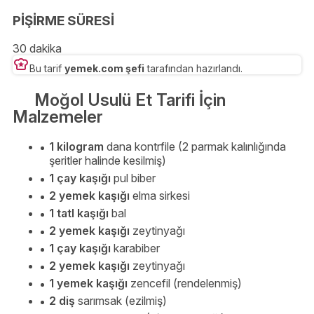
PİŞİRME SÜRESİ
30 dakika
Bu tarif
yemek.com şefi
tarafından hazırlandı.
Moğol Usulü Et Tarifi İçin
Malzemeler
1 kilogram
dana kontrfile (2 parmak kalınlığında
şeritler halinde kesilmiş)
1 çay kaşığı
pul biber
2 yemek kaşığı
elma sirkesi
1 tatl kaşığı
bal
2 yemek kaşığı
zeytinyağı
1 çay kaşığı
karabiber
2 yemek kaşığı
zeytinyağı
1 yemek kaşığı
zencefil (rendelenmiş)
2 diş
sarımsak (ezilmiş)