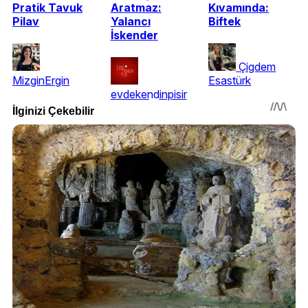
Pratik Tavuk
Aratmaz:
Kıvamında:
Pilav
Yalancı
Biftek
İskender
Çigdem
MizginErgin
Esastürk
evdekendinpisir