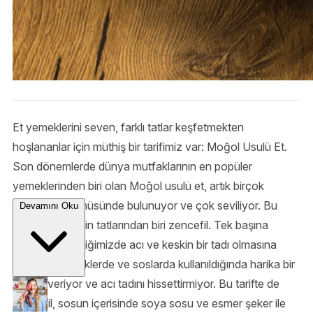
Et yemeklerini seven, farklı tatlar keşfetmekten
hoşlananlar için müthiş bir tarifimiz var: Moğol Usulü Et.
Son dönemlerde dünya mutfaklarının en popüler
yemeklerinden biri olan Moğol usulü et, artık birçok
restoranın menüsünde bulunuyor ve çok seviliyor. Bu
Devamını Oku
tarifin en belirgin tatlarından biri zencefil. Tek başına
tüketmek istediğimizde acı ve keskin bir tadı olmasına
rağmen, yemeklerde ve soslarda kullanıldığında harika bir
aroma veriyor ve acı tadını hissettirmiyor. Bu tarifte de
zencefil, sosun içerisinde soya sosu ve esmer şeker ile