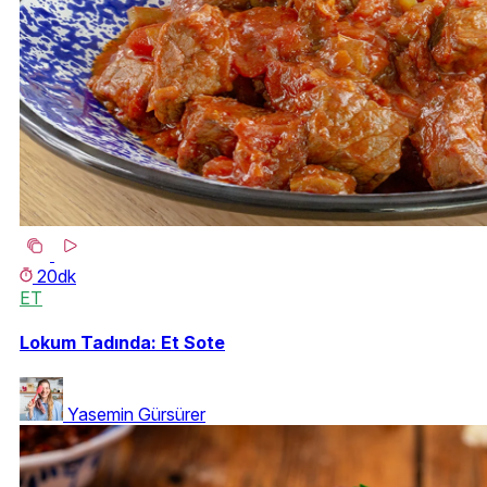
20dk
ET
Lokum Tadında: Et Sote
Yasemin Gürsürer