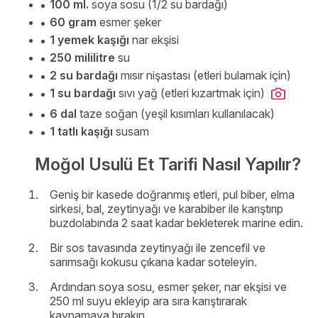
100 ml.
soya sosu (1/2 su bardağı)
60 gram
esmer şeker
1 yemek kaşığı
nar ekşisi
250 mililitre
su
2 su bardağı
mısır nişastası (etleri bulamak için)
1 su bardağı
sıvı yağ (etleri kızartmak için)
6 dal
taze soğan (yeşil kısımları kullanılacak)
1 tatlı kaşığı
susam
Moğol Usulü Et Tarifi Nasıl Yapılır?
Geniş bir kasede doğranmış etleri, pul biber, elma
sirkesi, bal, zeytinyağı ve karabiber ile karıştırıp
buzdolabında 2 saat kadar bekleterek marine edin.
Bir sos tavasında zeytinyağı ile zencefil ve
sarımsağı kokusu çıkana kadar soteleyin.
Ardından soya sosu, esmer şeker, nar ekşisi ve
250 ml suyu ekleyip ara sıra karıştırarak
kaynamaya bırakın.