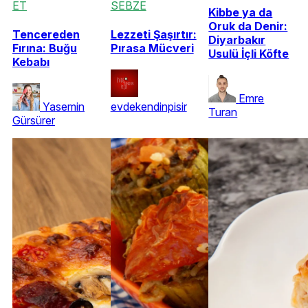
ET
SEBZE
Kibbe ya da
Oruk da Denir:
Tencereden
Lezzeti Şaşırtır:
Diyarbakır
Fırına: Buğu
Pırasa Mücveri
Usulü İçli Köfte
Kebabı
Emre
Yasemin
evdekendinpisir
Turan
Gürsürer