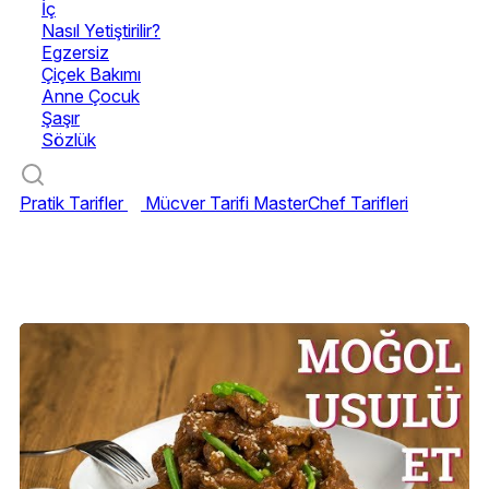
İç
Nasıl Yetiştirilir?
Egzersiz
Çiçek Bakımı
Anne Çocuk
Şaşır
Sözlük
Pratik Tarifler
Mücver Tarifi
MasterChef Tarifleri