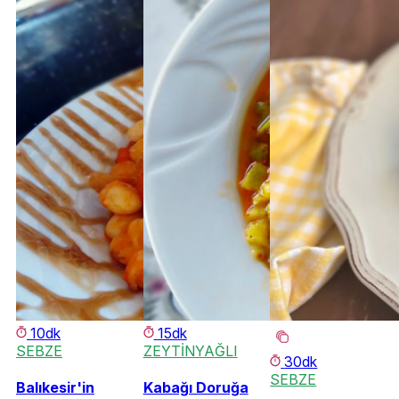
10dk
15dk
SEBZE
ZEYTİNYAĞLI
30dk
SEBZE
Balıkesir'in
Kabağı Doruğa