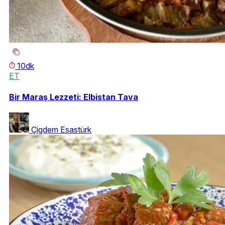
10dk
ET
Bir Maraş Lezzeti: Elbistan Tava
Çigdem Esastürk