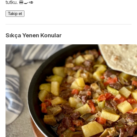
tutku. 🍔🍳🥑
Takip et
Sıkça Yenen Konular