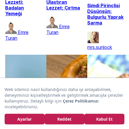
Lezzeti:
Ulaştıran
Şimdi Pirinçlisi
Badalan
Lezzet: Çırtma
Düşünsün:
Yemeği
Bulgurlu Yaprak
Sarma
Emre
Emre
Turan
Turan
mrs.sunlock