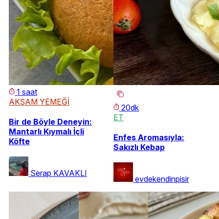
1 saat
AKŞAM YEMEĞİ
20dk
ET
Bir de Böyle Deneyin:
Mantarlı Kıymalı İçli
Enfes Aromasıyla:
Köfte
Sakızlı Kebap
Serap KAVAKLI
evdekendinpisir