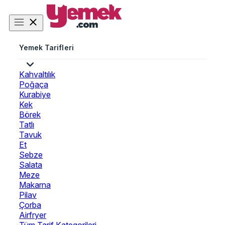
Yemek Tarifleri
Kahvaltılık
Poğaça
Kurabiye
Kek
Börek
Tatlı
Tavuk
Et
Sebze
Salata
Meze
Makarna
Pilav
Çorba
Airfryer