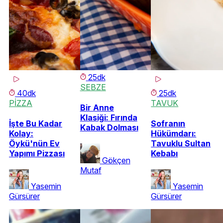
25dk
SEBZE
40dk
25dk
PİZZA
TAVUK
Bir Anne
Klasiği: Fırında
İşte Bu Kadar
Sofranın
Kabak Dolması
Kolay:
Hükümdarı:
Öykü'nün Ev
Tavuklu Sultan
Yapımı Pizzası
Kebabı
Gökçen
Mutaf
Yasemin
Yasemin
Gürsürer
Gürsürer