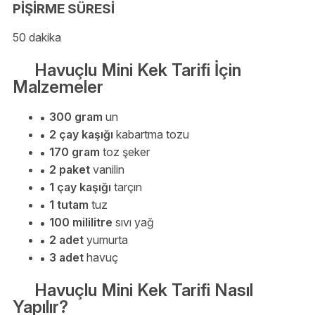
PİŞİRME SÜRESİ
50 dakika
Havuçlu Mini Kek Tarifi İçin
Malzemeler
300 gram
un
2 çay kaşığı
kabartma tozu
170 gram
toz şeker
2 paket
vanilin
1 çay kaşığı
tarçın
1 tutam
tuz
100 mililitre
sıvı yağ
2 adet
yumurta
3 adet
havuç
Havuçlu Mini Kek Tarifi Nasıl
Yapılır?