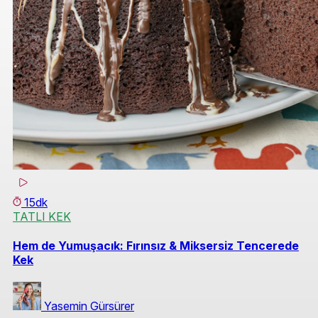
15dk
TATLI KEK
Hem de Yumuşacık: Fırınsız & Miksersiz Tencerede
Kek
Yasemin Gürsürer