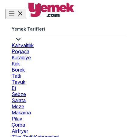
Yemek Tarifleri
Kahvaltılık
Poğaça
Kurabiye
Kek
Börek
Tatlı
Tavuk
Et
Sebze
Salata
Meze
Makarna
Pilav
Çorba
Airfryer