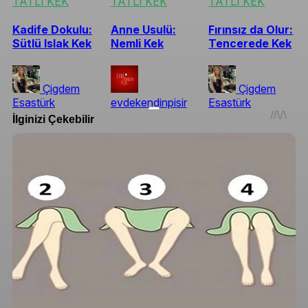
TATLI KEK
TATLI KEK
TATLI KEK
Kadife Dokulu:
Anne Usulü:
Fırınsız da Olur:
Sütlü Islak Kek
Nemli Kek
Tencerede Kek
Çigdem
Çigdem
Esastürk
evdekendinpisir
Esastürk