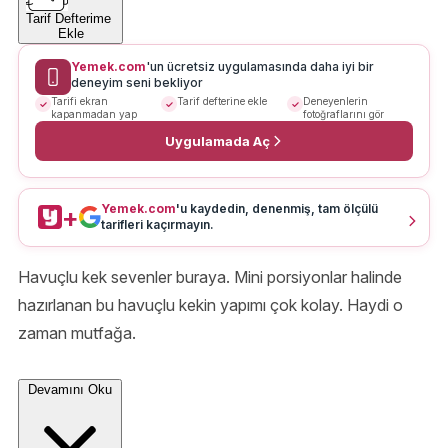
Tarif Defterime
Ekle
Yemek.com
'un ücretsiz uygulamasında daha iyi bir
deneyim seni bekliyor
Tarifi ekran
Tarif defterine ekle
Deneyenlerin
kapanmadan yap
fotoğraflarını gör
Uygulamada Aç
Yemek.com
'u kaydedin, denenmiş, tam ölçülü
+
tarifleri kaçırmayın.
Havuçlu kek sevenler buraya. Mini porsiyonlar halinde
hazırlanan bu havuçlu kekin yapımı çok kolay. Haydi o
zaman mutfağa.
Devamını Oku