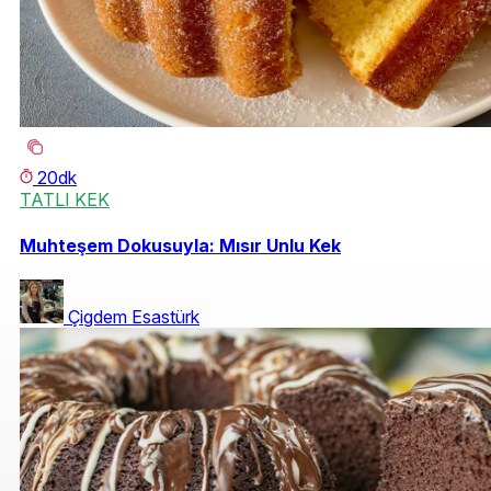
20dk
TATLI KEK
Muhteşem Dokusuyla: Mısır Unlu Kek
Çigdem Esastürk