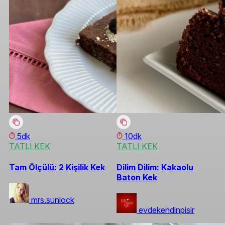
5dk
10dk
TATLI KEK
TATLI KEK
Tam Ölçülü: 2 Kişilik Kek
Dilim Dilim: Kakaolu
Baton Kek
mrs.sunlock
evdekendinpisir