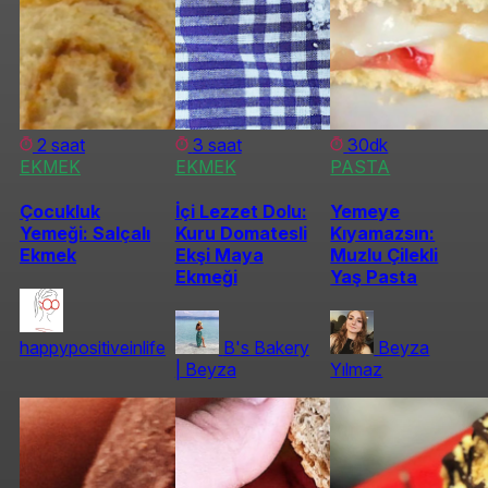
2 saat
3 saat
30dk
EKMEK
EKMEK
PASTA
Çocukluk
İçi Lezzet Dolu:
Yemeye
Yemeği: Salçalı
Kuru Domatesli
Kıyamazsın:
Ekmek
Ekşi Maya
Muzlu Çilekli
Ekmeği
Yaş Pasta
happypositiveinlife
B's Bakery
Beyza
| Beyza
Yılmaz