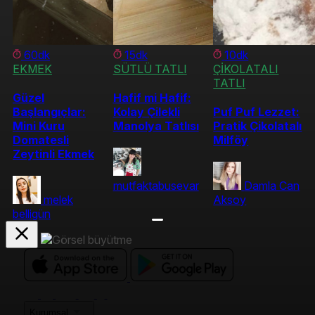
60dk
15dk
10dk
EKMEK
SÜTLÜ TATLI
ÇİKOLATALI
TATLI
Güzel
Hafif mi Hafif:
Başlangıçlar:
Kolay Çilekli
Puf Puf Lezzet:
Mini Kuru
Manolya Tatlısı
Pratik Çikolatalı
Domatesli
Milföy
Zeytinli Ekmek
mutfaktabusevar
Damla Can
melek
Aksoy
belligün
Kurumsal