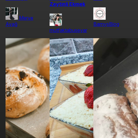
Zeytinli Ekmek
Merve
Avağ
BarnysBlog
mutfaktabusevar