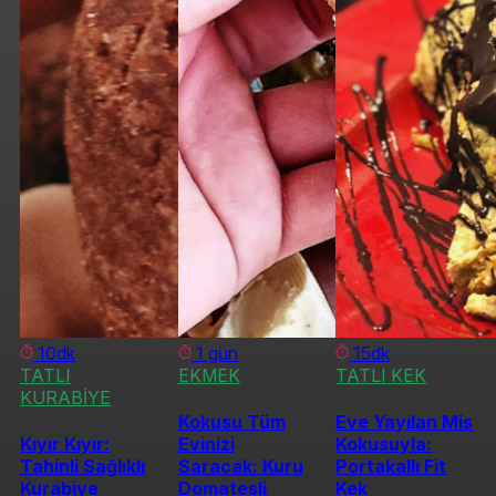
10dk
1 gün
15dk
TATLI
EKMEK
TATLI KEK
KURABİYE
Kokusu Tüm
Eve Yayılan Mis
Kıyır Kıyır:
Evinizi
Kokusuyla:
Tahinli Sağlıklı
Saracak: Kuru
Portakallı Fit
Kurabiye
Domatesli
Kek