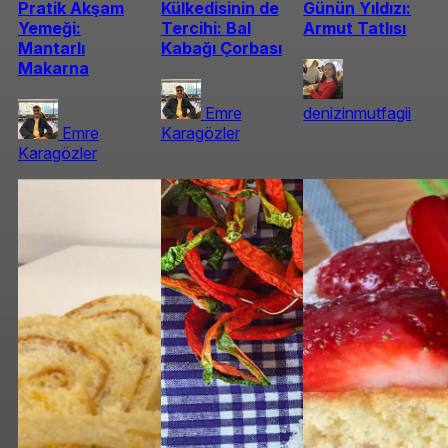
Pratik Akşam
Külkedisinin de
Günün Yıldızı:
Yemeği:
Tercihi: Bal
Armut Tatlısı
Mantarlı
Kabağı Çorbası
Makarna
Emre
denizinmutfagii
Emre
Karagözler
Karagözler