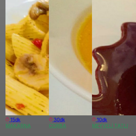
15dk
30dk
10dk
MAKARNA
ÇORBA
MEYVELİ TATLI