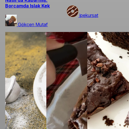
Nasıl da Kabarmış:
Borcamda Islak Kek
ipekursat
Gökçen Mutaf