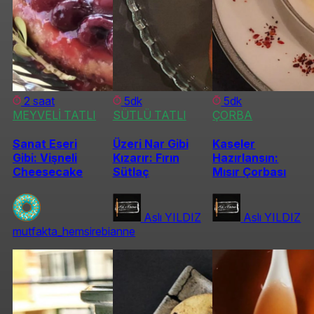
2 saat
5dk
5dk
MEYVELİ TATLI
SÜTLÜ TATLI
ÇORBA
Sanat Eseri
Üzeri Nar Gibi
Kaseler
Gibi: Vişneli
Kızarır: Fırın
Hazırlansın:
Cheesecake
Sütlaç
Mısır Çorbası
Aslı YILDIZ
Aslı YILDIZ
mutfakta_hemsirebianne