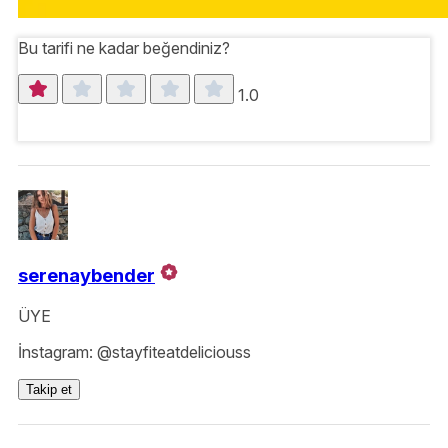
Bu tarifi ne kadar beğendiniz?
1.0
serenaybender
ÜYE
İnstagram: @stayfiteatdeliciouss
Takip et