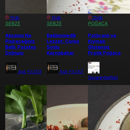
15dk
15dk
25dk
SEBZE
SEBZE
POĞAÇA
Akşama Ne
Beklenmedik
Patlıcanlı ve
Pişireceğiniz
Lezzet: Çorba
Kıymalı:
Belli: Patates
Soslu
Glutensiz
Dolması
Karnabahar
Pratik Poğaça
Aslı YILDIZ
Aslı YILDIZ
Seranintarifleri