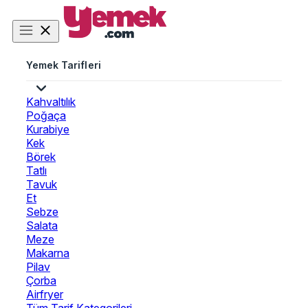
Yemek Tarifleri
Kahvaltılık
Poğaça
Kurabiye
Kek
Börek
Tatlı
Tavuk
Et
Sebze
Salata
Meze
Makarna
Pilav
Çorba
Airfryer