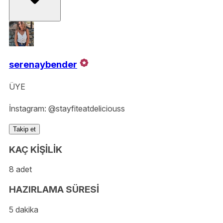
serenaybender
ÜYE
İnstagram: @stayfiteatdeliciouss
Takip et
KAÇ KİŞİLİK
8 adet
HAZIRLAMA SÜRESİ
5 dakika