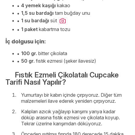
4 yemek kaşığı
kakao
1,5 su bardağı
tam buğday unu
1 su bardağı
süt
1 paket
kabartma tozu
İç dolgusu için:
100 gr.
bitter çikolata
50 gr.
fıstık ezmesi (şeker ilavesiz)
Fıstık Ezmeli Çikolatalı Cupcake
Tarifi Nasıl Yapılır?
Yumurtayı bir kabın içinde çırpıyoruz. Diğer tüm
malzemeleri ilave ederek yeniden çırpıyoruz.
Kalıpları azıcık yağlayıp karışımı yarıya kadar
döküp arasına fıstık ezmesi ve çikolata koyup.
Tekrar üzerine karışımdan döküyoruz.
Önceden ısıtılmış fırında 180 derecede 15 dakika