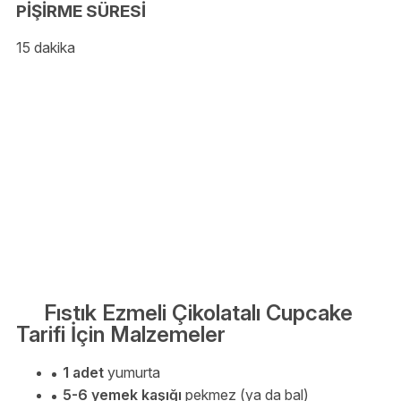
PİŞİRME SÜRESİ
15 dakika
Fıstık Ezmeli Çikolatalı Cupcake
Tarifi İçin Malzemeler
1 adet
yumurta
5-6 yemek kaşığı
pekmez (ya da bal)