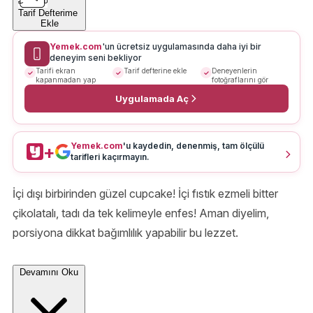
Tarif Defterime
Ekle
Yemek.com
'un ücretsiz uygulamasında daha iyi bir
deneyim seni bekliyor
Tarifi ekran
Tarif defterine ekle
Deneyenlerin
kapanmadan yap
fotoğraflarını gör
Uygulamada Aç
Yemek.com
'u kaydedin, denenmiş, tam ölçülü
+
tarifleri kaçırmayın.
İçi dışı birbirinden güzel cupcake! İçi fıstık ezmeli bitter
çikolatalı, tadı da tek kelimeyle enfes! Aman diyelim,
porsiyona dikkat bağımlılık yapabilir bu lezzet.
Devamını Oku