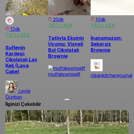
20dk
10dk
TATLI KEK
TATLI KEK
12dk
TATLI KEK
Tatlıyla Ekşinin
İnanamazsın:
Uyumu: Vişneli
Şekersiz
Suflenin
Bol Çikolatalı
Brownie
Kardeşi:
Brownie
Çikolatalı Lav
Kek (Lava
Cake)
mutfakperisielif
cleankitchenjournal
Leyla
Günbay