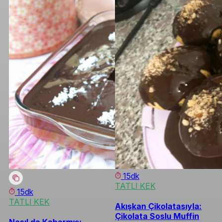
15dk
TATLI KEK
15dk
TATLI KEK
Akışkan Çikolatasıyla:
Çikolata Soslu Muffin