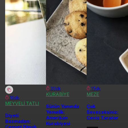
20dk
15dk
KURABİYE
MEZE
10dk
MEYVELİ TATLI
Sütün Yanında
Çok
Yemelik:
Seveceksiniz:
Diyeti
Amerikan
Ceviz Tarator
Bozmadan:
Kurabiyesi
Cennet Elmalı