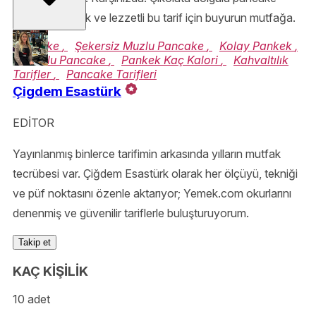
tarifi! Çok pratik ve lezzetli bu tarif için buyurun mutfağa.
Pancake
,
Şekersiz Muzlu Pancake
,
Kolay Pankek
,
Kakaolu Pancake
,
Pankek Kaç Kalori
,
Kahvaltılık
Tarifler
,
Pancake Tarifleri
Çigdem Esastürk
EDİTOR
Yayınlanmış binlerce tarifimin arkasında yılların mutfak
tecrübesi var. Çiğdem Esastürk olarak her ölçüyü, tekniği
ve püf noktasını özenle aktarıyor; Yemek.com okurlarını
denenmiş ve güvenilir tariflerle buluşturuyorum.
Takip et
KAÇ KİŞİLİK
10 adet