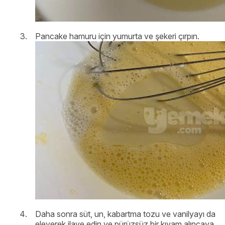
Pancake hamuru için yumurta ve şekeri çırpın.
Daha sonra süt, un, kabartma tozu ve vanilyayı da
eleyerek ilave edin ve pürüzsüz bir kıvam alıncaya