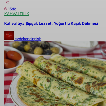
15dk
KAHVALTILIK
Kahvaltıya Şipşak Lezzet: Yoğurtlu Kaşık Dökmesi
evdekendinpisir