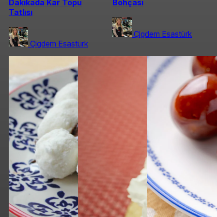
Dakikada Kar Topu
Bohçası
Tatlısı
Çigdem Esastürk
Çigdem Esastürk