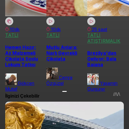
10dk
10dk
25 saat
TATLI
TATLI
TATLI
ATIŞTIRMALIK
Hemen Hazır:
Mutlu Anlara:
Az Malzemeli
Narlı Gevrekli
Brezilya'dan
Çikolata Soslu
Çikolata
Geliyor: Bala
Lokum Tatlısı
Baiana
Cemre
Gökçen
Özgüzel
Yasemin
Mutaf
Gürsürer