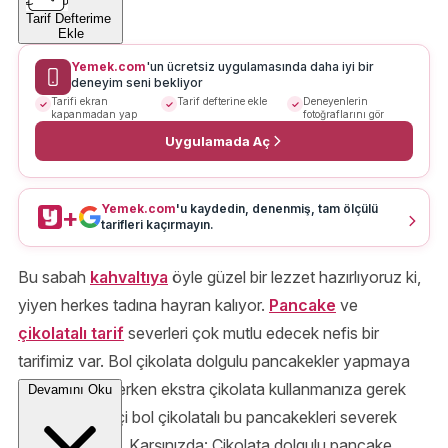
Tarif Defterime
Ekle
Yemek.com
'un ücretsiz uygulamasında daha iyi bir
deneyim seni bekliyor
Tarifi ekran
Tarif defterine ekle
Deneyenlerin
kapanmadan yap
fotoğraflarını gör
Uygulamada Aç
Yemek.com
'u kaydedin, denenmiş, tam ölçülü
+
tarifleri kaçırmayın.
Bu sabah
kahvaltıya
öyle güzel bir lezzet hazırlıyoruz ki,
yiyen herkes tadına hayran kalıyor.
Pancake
ve
çikolatalı tarif
severleri çok mutlu edecek nefis bir
tarifimiz var. Bol çikolata dolgulu pancakekler yapmaya
ne dersiniz? Yerken ekstra çikolata kullanmanıza gerek
Devamını Oku
kalmayacak. İçi bol çikolatalı bu pancakekleri severek
tüketeceksiniz. Karşınızda: Çikolata dolgulu pancake