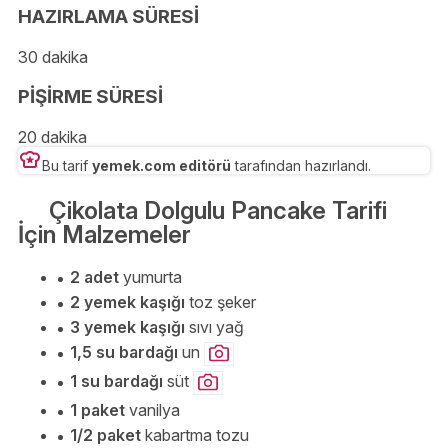
HAZIRLAMA SÜRESİ
30 dakika
PİŞİRME SÜRESİ
20 dakika
Bu tarif
yemek.com editörü
tarafından hazırlandı.
Çikolata Dolgulu Pancake Tarifi
İçin Malzemeler
2 adet
yumurta
2 yemek kaşığı
toz şeker
3 yemek kaşığı
sıvı yağ
1,5 su bardağı
un
1 su bardağı
süt
1 paket
vanilya
1/2 paket
kabartma tozu