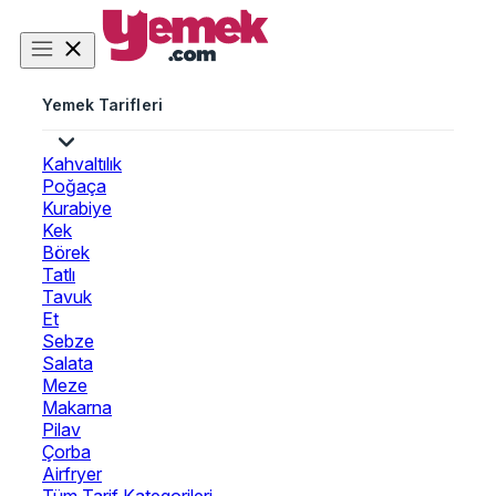
Yemek Tarifleri
Kahvaltılık
Poğaça
Kurabiye
Kek
Börek
Tatlı
Tavuk
Et
Sebze
Salata
Meze
Makarna
Pilav
Çorba
Airfryer