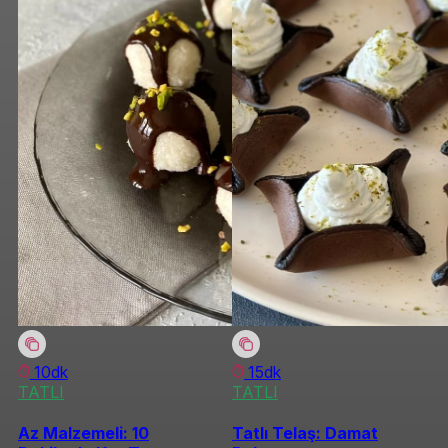
10dk
15dk
TATLI
TATLI
Az Malzemeli: 10
Tatlı Telaş: Damat