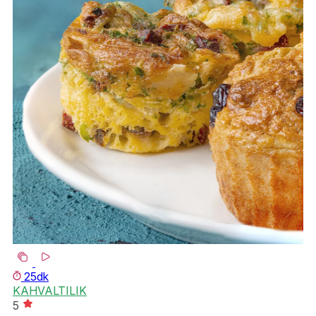
K
25dk
KAHVALTILIK
15
5