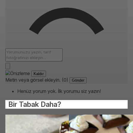
Kaldır
Metin veya görsel ekleyin. (0)
Gönder
Henüz yorum yok. İlk yorumu siz yazın!
Bir Tabak Daha?