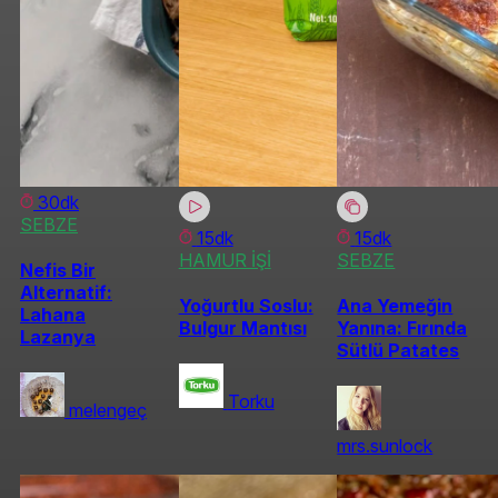
30dk
SEBZE
15dk
15dk
HAMUR İŞİ
SEBZE
Nefis Bir
Alternatif:
Yoğurtlu Soslu:
Ana Yemeğin
Lahana
Bulgur Mantısı
Yanına: Fırında
Lazanya
Sütlü Patates
Torku
melengeç
mrs.sunlock