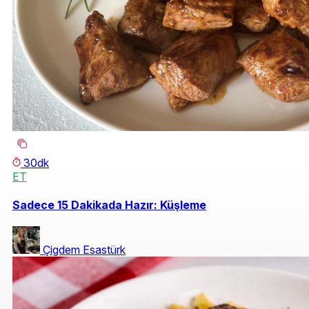
30dk
ET
Sadece 15 Dakikada Hazır: Küşleme
Çigdem Esastürk