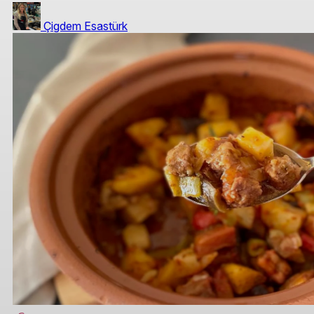
Çigdem Esastürk