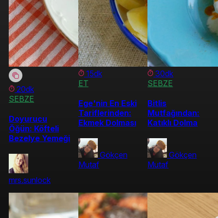
15dk
30dk
ET
SEBZE
20dk
SEBZE
Ege'nin En Eski
Bitlis
Tariflerinden:
Mutfağından:
Doyurucu
Ekmek Dolması
Katıklı Dolma
Öğün: Köfteli
Bezelye Yemeği
Gökçen
Gökçen
Mutaf
Mutaf
mrs.sunlock