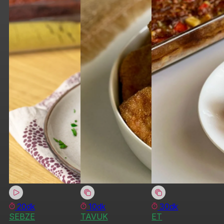
20dk
10dk
30dk
SEBZE
TAVUK
ET