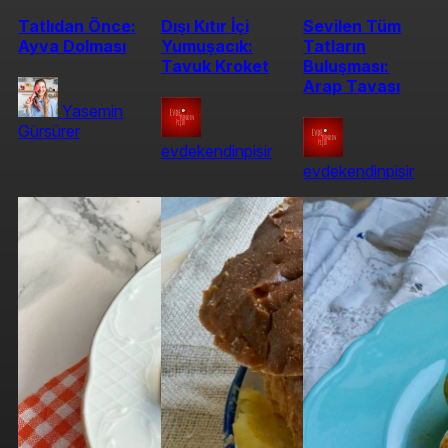
Tatlıdan Önce:
Dışı Kıtır İçi
Sevilen Tüm
Ayva Dolması
Yumuşacık:
Tatların
Tavuk Kroket
Buluşması:
Arap Tavası
Yasemin
Gürsürer
evdekendinpisir
evdekendinpisir