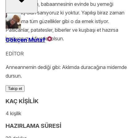
Anneannesinin, babaannesinin evinde bu yemeği
yememiş olan sanıyoruz ki yoktur. Yapılışı biraz zaman
alıyor ama tüm güzellikler gibi o da emek istiyor.
Patlıcanlar, patatesler, biberler ve kuşbaşı et hazırsa
başlıyoruz. Afiyetler olsun.
Gökçen Mutaf
EDİTOR
Anneannemin dediği gibi: Aklımda duracağına midemde
dursun.
Takip et
KAÇ KİŞİLİK
4 kişilik
HAZIRLAMA SÜRESİ