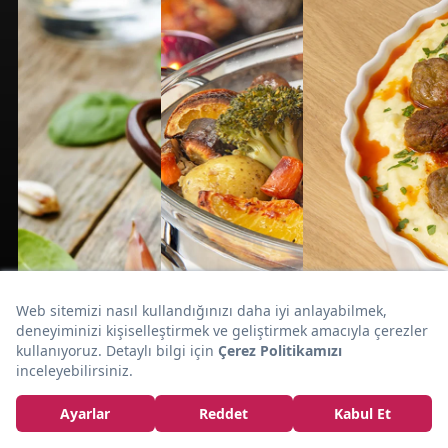
Sofraların En Tanıdık Simalarından:
Çiftlik Kebabı Tarifi
20dk
SEBZE
30dk
20dk
TAVUK
ET
Yeşil Güç: Pazı
Yemeği
İç Pilavlı Bir
Akşama