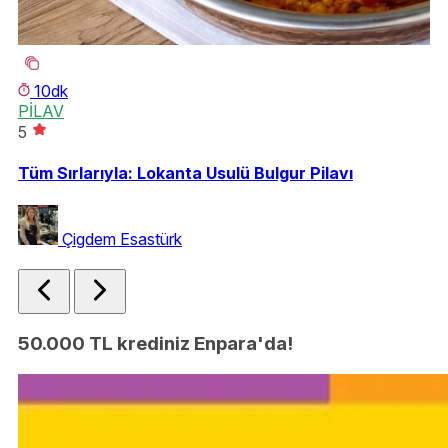
10dk
PİLAV
T
5
4.
Tüm Sırlarıyla: Lokanta Usulü Bulgur Pilavı
Tü
T
Çigdem Esastürk
50.000 TL krediniz Enpara'da!