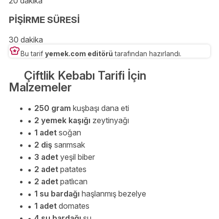
20 dakika
PİŞİRME SÜRESİ
30 dakika
Bu tarif
yemek.com editörü
tarafından hazırlandı.
Çiftlik Kebabı Tarifi İçin
Malzemeler
250 gram
kuşbaşı dana eti
2 yemek kaşığı
zeytinyağı
1 adet
soğan
2 diş
sarımsak
3 adet
yeşil biber
2 adet
patates
2 adet
patlıcan
1 su bardağı
haşlanmış bezelye
1 adet
domates
4 su bardağı
su