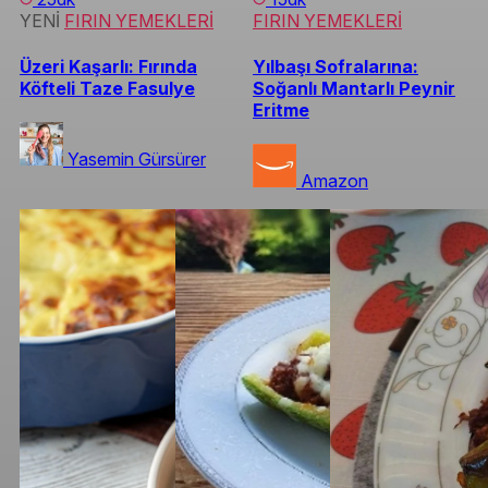
YENİ
FIRIN YEMEKLERİ
FIRIN YEMEKLERİ
Üzeri Kaşarlı: Fırında
Yılbaşı Sofralarına:
Köfteli Taze Fasulye
Soğanlı Mantarlı Peynir
Eritme
Yasemin Gürsürer
Amazon