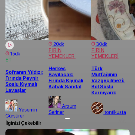
20dk
30dk
FIRIN
FIRIN
15dk
YEMEKLERİ
YEMEKLERİ
ET
Herkes
Türk
Sofranın Yıldızı:
Bayılacak:
Mutfağının
Fırında Peynir
Fırında Kıymalı
Vazgeçilmezi:
Soslu Kıymalı
Kabak Sandal
Bol Soslu
Lavaşlar
Karnıyarık
Arzum
Yasemin
Seriner
tontikusta
Gürsürer