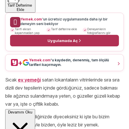
Tarif Defterime
Ekle
Yemek.com
'un ücretsiz uygulamasında daha iyi bir
deneyim seni bekliyor
Tarifi ekran
Tarif defterine ekle
Deneyenlerin
kapanmadan yap
fotoğraflarını gör
Uygulamada Aç
Yemek.com
'u kaydedin, denenmiş, tam ölçülü
+
tarifleri kaçırmayın.
Sıcak
ev yemeği
satan lokantaların vitrinlerinde sıra sıra
dizili dev tepsilerin içinde gördüğünüz, sadece bakması
bile ağzınızı sulandırmaya yeten, o güzeller güzeli kebap
var ya, işte o çiftlik kebabı.
Devamını Oku
Bu yemeği yediğinizde diyeceksiniz ki işte bu bizim
mutfağımız. Öyle bizden, öyle leziz bir yemek.