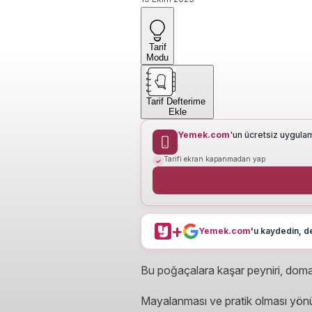
Tarif
Modu
Tarif Defterime
Ekle
Yemek.com
'un ücretsiz uygula
Tarifi ekran kapanmadan yap
+
Yemek.com
'u kaydedin, de
Bu poğaçalara kaşar peyniri, doma
Mayalanması ve pratik olması yön