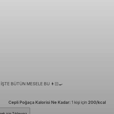
İŞTE BÜTÜN MESELE BU 👩🏻‍🍳
Cepli Poğaça Kalorisi Ne Kadar:
1 kişi için
200/kcal
Görmek için
Tıklayınız.