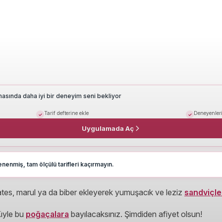
masında daha iyi bir deneyim seni bekliyor
Tarif defterine ekle
Deneyenleri
Uygulamada Aç
nenmiş, tam ölçülü tarifleri kaçırmayın.
tes, marul ya da biber ekleyerek yumuşacık ve leziz
sandviçle
üyle bu
poğaçalara
bayılacaksınız. Şimdiden afiyet olsun!