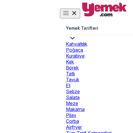
Yemek Tarifleri
Kahvaltılık
Poğaça
Kurabiye
Kek
Börek
Tatlı
Tavuk
Et
Sebze
Salata
Meze
Makarna
Pilav
Çorba
Airfryer