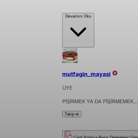
Devamını Oku
mutfagin_mayasi
ÜYE
PİŞİRMEK YA DA PİŞİRMEMEK… 
Takip et
Cepli Poğaça
Besin Değerlerini 