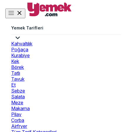
Yemek Tarifleri
Kahvaltılık
Poğaça
Kurabiye
Kek
Börek
Tatlı
Tavuk
Et
Sebze
Salata
Meze
Makarna
Pilav
Çorba
Airfryer