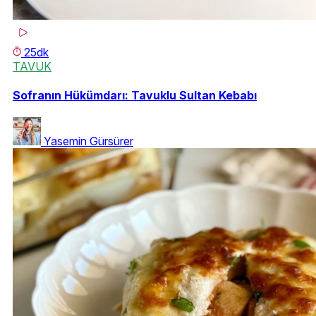
25dk
TAVUK
Sofranın Hükümdarı: Tavuklu Sultan Kebabı
Yasemin Gürsürer