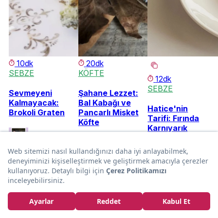
10dk
20dk
SEBZE
KÖFTE
12dk
SEBZE
Sevmeyeni
Şahane Lezzet:
Kalmayacak:
Bal Kabağı ve
Hatice'nin
Brokoli Graten
Pancarlı Misket
Tarifi: Fırında
Köfte
Karnıyarık
gul_cicek
Gamze
Hatice
Olgun
Özkesen