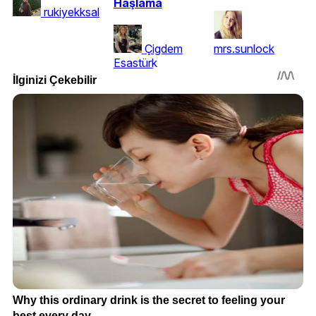
Haşlama
rukiyekksal
Çigdem
mrs.sunlock
Esastürk