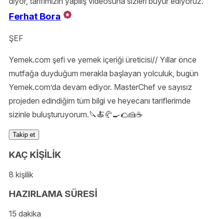
diyor, tarifimizin yapılış videosuna sizleri buyur ediyoruz.
Ferhat Bora
ŞEF
Yemek.com şefi ve yemek içeriği üreticisi// Yıllar önce
mutfağa duyduğum merakla başlayan yolculuk, bugün
Yemek.com’da devam ediyor. MasterChef ve sayısız
projeden edindiğim tüm bilgi ve heyecanı tariflerimde
sizinle buluşturuyorum.🔪🍝🥐🍳🌮🍰☕️
Takip et
KAÇ KİŞİLİK
8 kişilik
HAZIRLAMA SÜRESİ
15 dakika