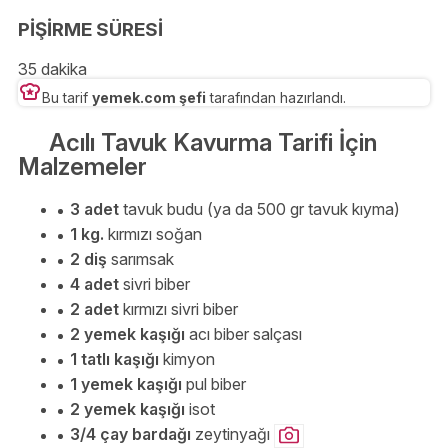
PİŞİRME SÜRESİ
35 dakika
Bu tarif
yemek.com şefi
tarafından hazırlandı.
Acılı Tavuk Kavurma Tarifi İçin
Malzemeler
3 adet
tavuk budu (ya da 500 gr tavuk kıyma)
1 kg.
kırmızı soğan
2 diş
sarımsak
4 adet
sivri biber
2 adet
kırmızı sivri biber
2 yemek kaşığı
acı biber salçası
1 tatlı kaşığı
kimyon
1 yemek kaşığı
pul biber
2 yemek kaşığı
isot
3/4 çay bardağı
zeytinyağı