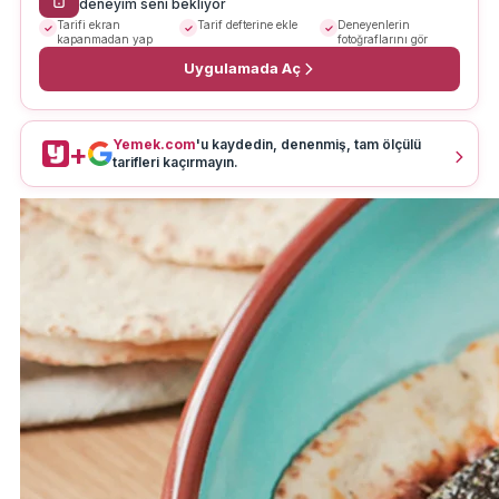
deneyim seni bekliyor
Tarifi ekran
Tarif defterine ekle
Deneyenlerin
kapanmadan yap
fotoğraflarını gör
Uygulamada Aç
Yemek.com
'u kaydedin, denenmiş, tam ölçülü
+
tarifleri kaçırmayın.