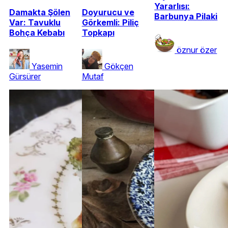
Yararlısı:
Damakta Şölen
Doyurucu ve
Barbunya Pilaki
Var: Tavuklu
Görkemli: Piliç
Bohça Kebabı
Topkapı
öznur özer
Yasemin
Gökçen
Gürsürer
Mutaf