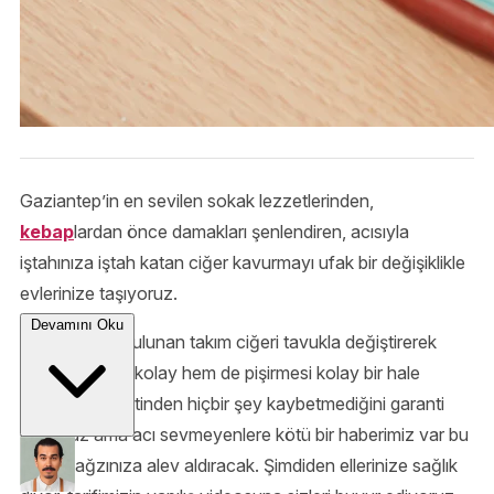
Gaziantep’in en sevilen sokak lezzetlerinden,
kebap
lardan önce damakları şenlendiren, acısıyla
iştahınıza iştah katan ciğer kavurmayı ufak bir değişiklikle
evlerinize taşıyoruz.
Devamını Oku
Temel tarifte bulunan takım ciğeri tavukla değiştirerek
hem işlenmesi kolay hem de pişirmesi kolay bir hale
getirdik. Lezzetinden hiçbir şey kaybetmediğini garanti
ediyoruz ama acı sevmeyenlere kötü bir haberimiz var bu
tavuk
ağzınıza alev aldıracak. Şimdiden ellerinize sağlık