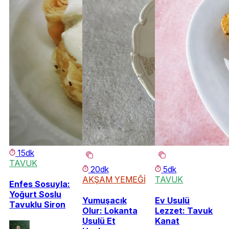
15dk
TAVUK
20dk
5dk
AKŞAM YEMEĞİ
TAVUK
Enfes Sosuyla:
Yoğurt Soslu
Yumuşacık
Ev Usulü
Tavuklu Siron
Olur: Lokanta
Lezzet: Tavuk
Usulü Et
Kanat