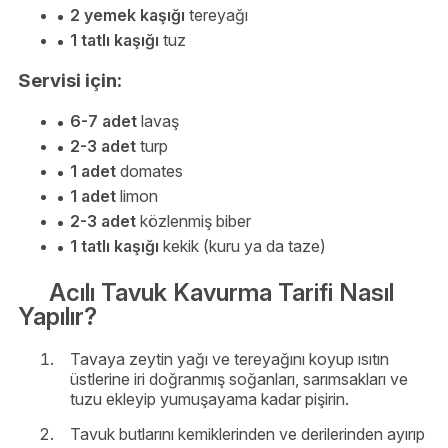
2 yemek kaşığı
tereyağı
1 tatlı kaşığı
tuz
Servisi için:
6-7 adet
lavaş
2-3 adet
turp
1 adet
domates
1 adet
limon
2-3 adet
közlenmiş biber
1 tatlı kaşığı
kekik (kuru ya da taze)
Acılı Tavuk Kavurma Tarifi Nasıl
Yapılır?
Tavaya zeytin yağı ve tereyağını koyup ısıtın
üstlerine iri doğranmış soğanları, sarımsakları ve
tuzu ekleyip yumuşayama kadar pişirin.
Tavuk butlarını kemiklerinden ve derilerinden ayırıp