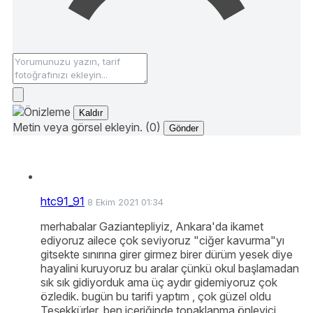
Kaldır
Metin veya görsel ekleyin. (0)
Gönder
htc91_91
8 Ekim 2021 01:34
merhabalar Gaziantepliyiz, Ankara'da ikamet
ediyoruz ailece çok seviyoruz "ciğer kavurma"yı
gitsekte sınırına girer girmez birer dürüm yesek diye
hayalini kuruyoruz bu aralar çünkü okul başlamadan
sık sık gidiyorduk ama üç aydır gidemiyoruz çok
özledik. bugün bu tarifi yaptım , çok güzel oldu
Teşekkürler. ben içeriğinde topaklanma önleyici