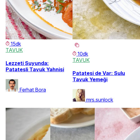
15dk
TAVUK
10dk
TAVUK
Lezzeti Suyunda:
Patatesli Tavuk Yahnisi
Patatesi de Var: Sulu
Tavuk Yemeği
Ferhat Bora
mrs.sunlock