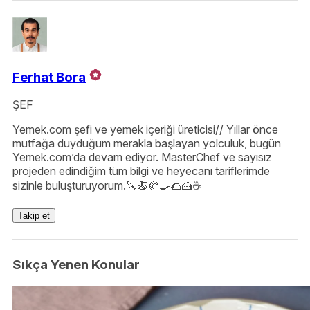
Ferhat Bora
ŞEF
Yemek.com şefi ve yemek içeriği üreticisi// Yıllar önce
mutfağa duyduğum merakla başlayan yolculuk, bugün
Yemek.com’da devam ediyor. MasterChef ve sayısız
projeden edindiğim tüm bilgi ve heyecanı tariflerimde
sizinle buluşturuyorum.🔪🍝🥐🍳🌮🍰☕️
Takip et
Sıkça Yenen Konular