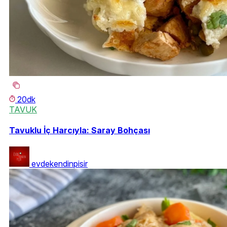
20dk
TAVUK
Tavuklu İç Harcıyla: Saray Bohçası
evdekendinpisir