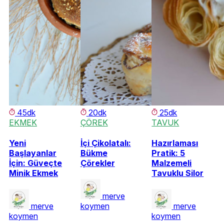
45dk
20dk
25dk
EKMEK
ÇÖREK
TAVUK
Yeni
İçi Çikolatalı:
Hazırlaması
Başlayanlar
Bükme
Pratik: 5
İçin: Güveçte
Çörekler
Malzemeli
Minik Ekmek
Tavuklu Silor
merve
merve
koymen
merve
koymen
koymen