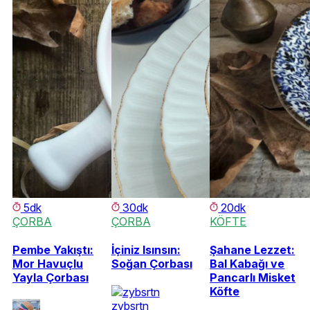
5dk
30dk
20dk
ÇORBA
ÇORBA
KÖFTE
Pembe Yakıştı:
İçiniz Isınsın:
Şahane Lezzet:
Mor Havuçlu
Soğan Çorbası
Bal Kabağı ve
Yayla Çorbası
Pancarlı Misket
Köfte
zybsrtn