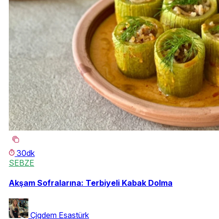
30dk
SEBZE
Akşam Sofralarına: Terbiyeli Kabak Dolma
Çigdem Esastürk