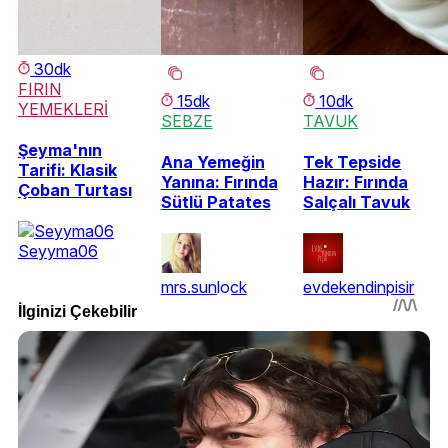
30dk
FIRIN
15dk
10dk
YEMEKLERİ
SEBZE
TAVUK
Şeyma'nın
Ana Yemeğin
Tek Tepside
Tarifi: Klasik
Yanına: Fırında
Hazır: Fırında
Çoban Turtası
Sütlü Patates
Salçalı Tavuk
Seyyma06
mrs.sunlock
evdekendinpisir