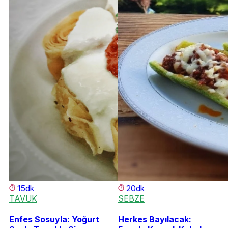
15dk
20dk
TAVUK
SEBZE
Enfes Sosuyla: Yoğurt
Herkes Bayılacak: