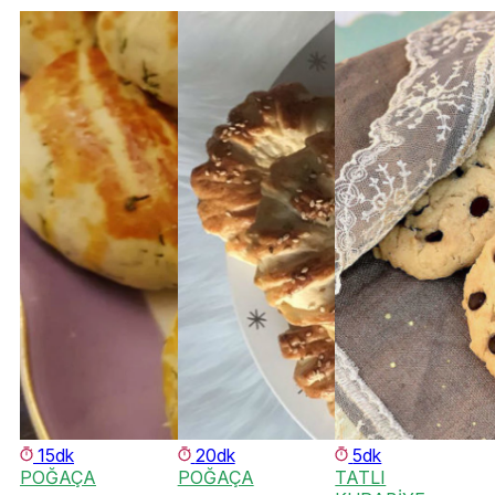
15dk
20dk
5dk
POĞAÇA
POĞAÇA
TATLI