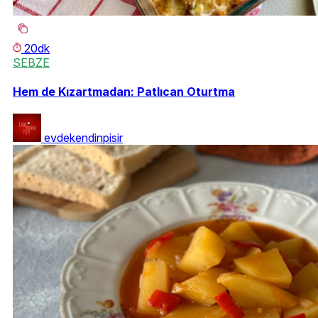
20dk
SEBZE
Hem de Kızartmadan: Patlıcan Oturtma
evdekendinpisir