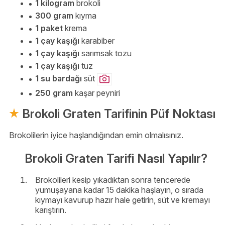
1 kilogram
brokoli
300 gram
kıyma
1 paket
krema
1 çay kaşığı
karabiber
1 çay kaşığı
sarımsak tozu
1 çay kaşığı
tuz
1 su bardağı
süt
250 gram
kaşar peyniri
Brokoli Graten Tarifinin Püf Noktası
Brokolilerin iyice haşlandığından emin olmalısınız.
Brokoli Graten Tarifi Nasıl Yapılır?
Brokolileri kesip yıkadıktan sonra tencerede
yumuşayana kadar 15 dakika haşlayın, o sırada
kıymayı kavurup hazır hale getirin, süt ve kremayı
karıştırın.