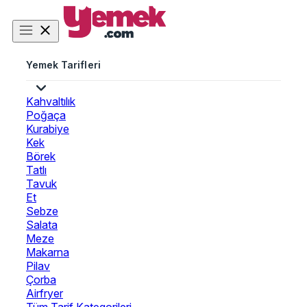
Yemek Tarifleri
Kahvaltılık
Poğaça
Kurabiye
Kek
Börek
Tatlı
Tavuk
Et
Sebze
Salata
Meze
Makarna
Pilav
Çorba
Airfryer