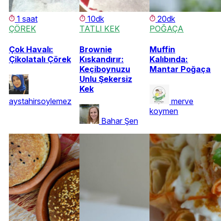
1 saat
10dk
20dk
ÇÖREK
TATLI KEK
POĞAÇA
Çok Havalı:
Brownie
Muffin
Çikolatalı Çörek
Kıskandırır:
Kalıbında:
Keçiboynuzu
Mantar Poğaça
Unlu Şekersiz
Kek
aystahirsoylemez
merve
koymen
Bahar Şen