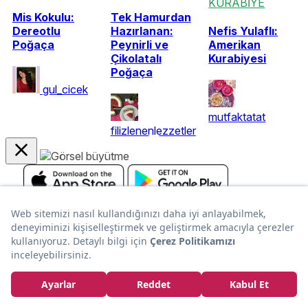
KURABİYE
Mis Kokulu:
Tek Hamurdan
Dereotlu
Hazırlanan:
Nefis Yulaflı:
Poğaça
Peynirli ve
Amerikan
Çikolatalı
Kurabiyesi
Poğaça
gul_cicek
mutfaktatat
filizlenenlezzetler
Kurumsal
En Popüler Tarifler
Popüler Yaz Tarifleri