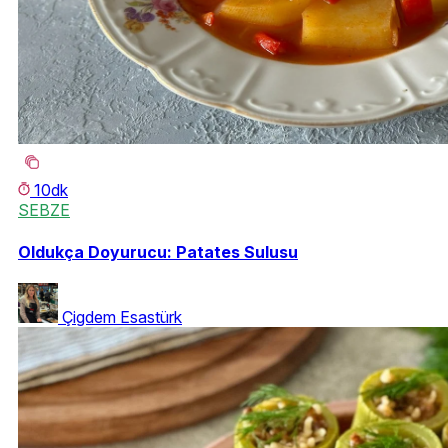
10dk
SEBZE
Oldukça Doyurucu: Patates Sulusu
Çigdem Esastürk