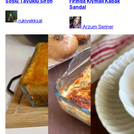
Soslu Tavuklu Siron
Fırında Kıymalı Kabak
Sandal
rukiyekksal
Arzum Seriner