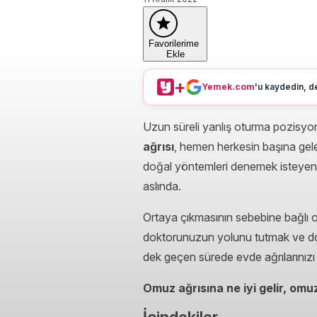
Favorilerime
Ekle
+
Yemek.com
'u kaydedin, de
Uzun süreli yanlış oturma pozisyon
ağrısı
, hemen herkesin başına gele
doğal yöntemleri denemek isteyenl
aslında.
Ortaya çıkmasının sebebine bağlı 
doktorunuzun yolunu tutmak ve dok
dek geçen sürede evde ağrılarınızı 
Omuz ağrısına ne iyi gelir,
omuz
İçindekiler