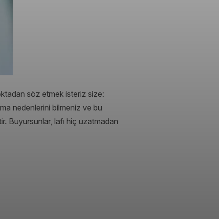
ktadan söz etmek isteriz size:
kma nedenlerini bilmeniz ve bu
ir. Buyursunlar, lafı hiç uzatmadan