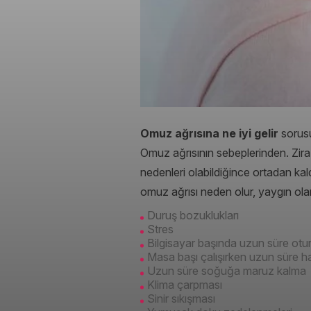
Omuz ağrısına ne iyi gelir
sorus
Omuz ağrısının sebeplerinden. Zira
nedenleri olabildiğince ortadan ka
omuz ağrısı neden olur, yaygın olara
Duruş bozuklukları
Stres
Bilgisayar başında uzun süre ot
Masa başı çalışırken uzun süre h
Uzun süre soğuğa maruz kalma
Klima çarpması
Sinir sıkışması