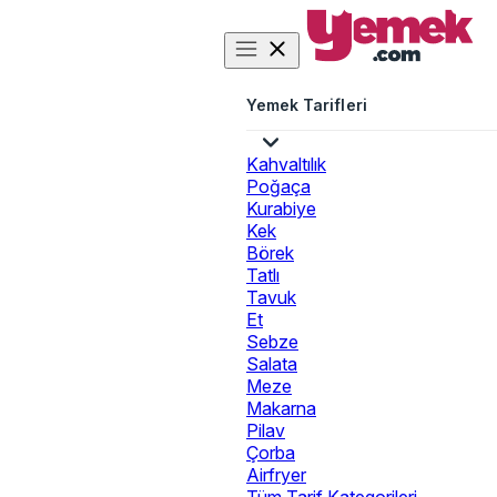
Yemek Tarifleri
Kahvaltılık
Poğaça
Kurabiye
Kek
Börek
Tatlı
Tavuk
Et
Sebze
Salata
Meze
Makarna
Pilav
Çorba
Airfryer