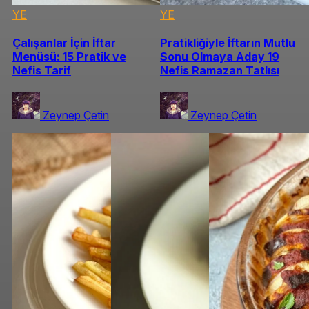
YE
YE
Çalışanlar İçin İftar
Pratikliğiyle İftarın Mutlu
Menüsü: 15 Pratik ve
Sonu Olmaya Aday 19
Nefis Tarif
Nefis Ramazan Tatlısı
Zeynep Çetin
Zeynep Çetin