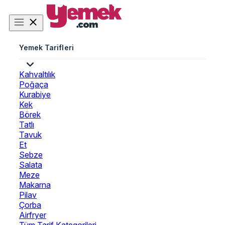
Yemek Tarifleri
Kahvaltılık
Poğaça
Kurabiye
Kek
Börek
Tatlı
Tavuk
Et
Sebze
Salata
Meze
Makarna
Pilav
Çorba
Airfryer