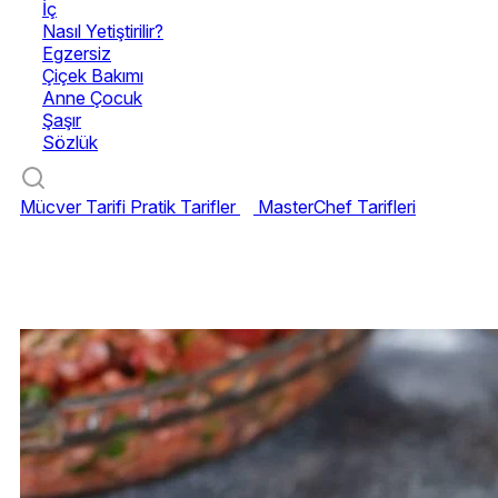
İç
Nasıl Yetiştirilir?
Egzersiz
Çiçek Bakımı
Anne Çocuk
Şaşır
Sözlük
Mücver Tarifi
Pratik Tarifler
MasterChef Tarifleri