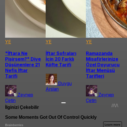
YE
YE
YE
"İftara Ne
İftar Sofraları
Ramazanda
Pişirsem?" Diye
İçin 20 Farklı
Misafirlerinize
Düşünenlere 21
Köfte Tarifi
Özel Doyurucu
Nefis İftar
İftar Menüsü
Tarifi
Tarifleri
Duygu
Arslan
Zeynep
Zeynep
Çetin
Çetin