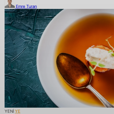
Emre Turan
YENİ
YE