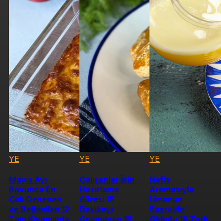
YE
YE
YE
Mayıs Ayı
Çalışanlar İçin
Nefis
Boyunca En
Hazırlama
Aromasıyla
Çok Denenen
Süresi 15
Limonun
ve Beğenilen 12
Dakikayı
Başrolde
Tam Kıvamında
Geçmeyen 15
Olduğu 18 Tatlı