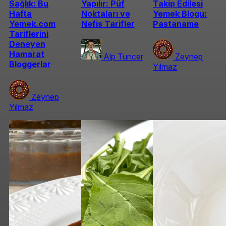
Sağlık: Bu
Yapılır: Püf
Takip Edilesi
Hafta
Noktaları ve
Yemek Blogu:
Yemek.com
Nefis Tarifler
Pastaname
Tariflerini
Deneyen
Hamarat
Alp Tuncer
Zeynep
Bloggerlar
Yılmaz
Zeynep
Yılmaz