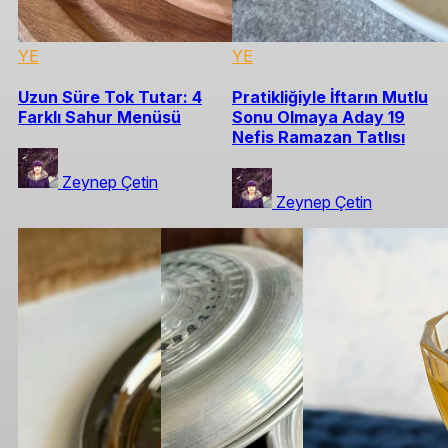
YE
YE
Uzun Süre Tok Tutar: 4
Pratikliğiyle İftarın Mutlu
Farklı Sahur Menüsü
Sonu Olmaya Aday 19
Nefis Ramazan Tatlısı
Zeynep Çetin
Zeynep Çetin