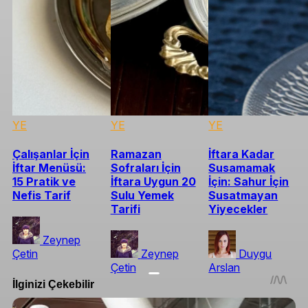
YE
YE
YE
Çalışanlar İçin
Ramazan
İftara Kadar
İftar Menüsü:
Sofraları İçin
Susamamak
15 Pratik ve
İftara Uygun 20
İçin: Sahur İçin
Nefis Tarif
Sulu Yemek
Susatmayan
Tarifi
Yiyecekler
Zeynep
Çetin
Zeynep
Duygu
Çetin
Arslan