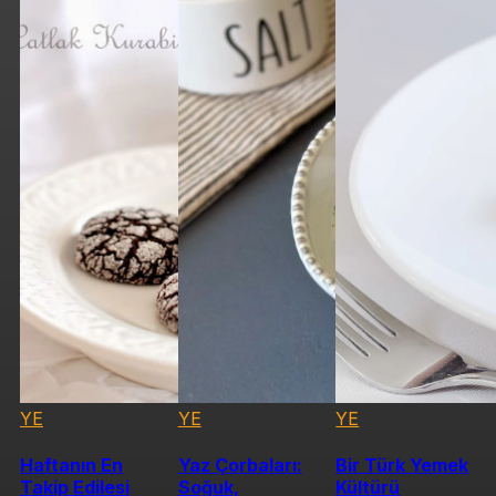
YE
YE
YE
Haftanın En
Yaz Çorbaları:
Bir Türk Yemek
Takip Edilesi
Soğuk,
Kültürü