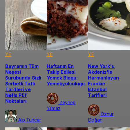
YE
YE
YE
Bayramın Tüm
Haftanın En
New York'u
Neşesi
Takip Edilesi
Akdeniz'le
Şurubunda Gizli
Yemek Blogu:
Harmanlayan
Şerbetli Tatlı
Yemekyolculugu
Frankie
Tarifleri ve
İstanbul
Nefis Püf
Tarifleri
Noktaları
Zeynep
Yılmaz
Öznur
Alp Tuncer
Doğan