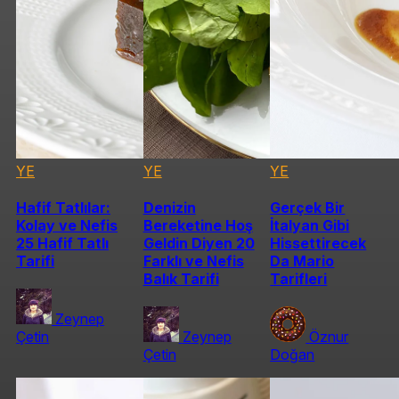
YE
YE
YE
Hafif Tatlılar:
Denizin
Gerçek Bir
Kolay ve Nefis
Bereketine Hoş
İtalyan Gibi
25 Hafif Tatlı
Geldin Diyen 20
Hissettirecek
Tarifi
Farklı ve Nefis
Da Mario
Balık Tarifi
Tarifleri
Zeynep
Çetin
Zeynep
Öznur
Çetin
Doğan