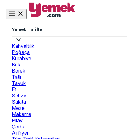
Yemek Tarifleri
Kahvaltılık
Poğaça
Kurabiye
Kek
Börek
Tatlı
Tavuk
Et
Sebze
Salata
Meze
Makarna
Pilav
Çorba
Airfryer