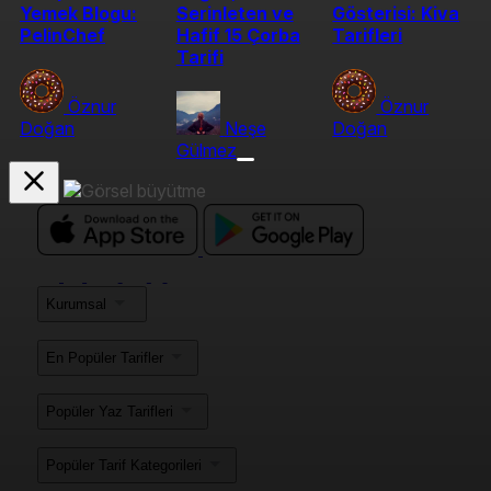
Yemek Blogu:
Serinleten ve
Gösterisi: Kiva
PelinChef
Hafif 15 Çorba
Tarifleri
Tarifi
Öznur
Öznur
Doğan
Neşe
Doğan
Gülmez
Kurumsal
En Popüler Tarifler
Popüler Yaz Tarifleri
Popüler Tarif Kategorileri