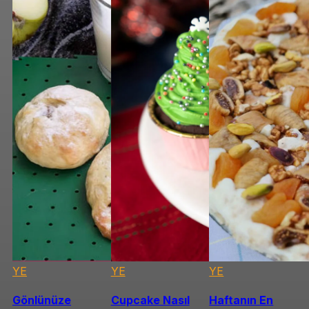
YE
YE
YE
Gönlünüze
Cupcake Nasıl
Haftanın En