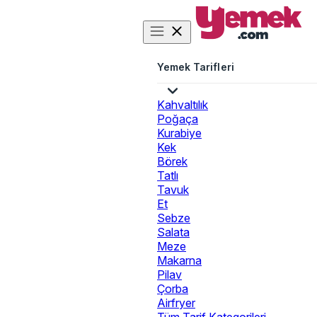
Yemek Tarifleri
Kahvaltılık
Poğaça
Kurabiye
Kek
Börek
Tatlı
Tavuk
Et
Sebze
Salata
Meze
Makarna
Pilav
Çorba
Airfryer