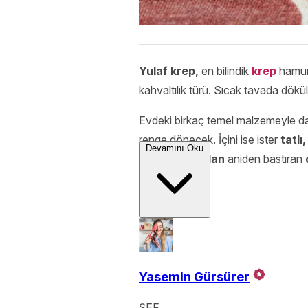
Yulaf krep,
en bilindik
krep
hamuru
kahvaltılık türü. Sıcak tavada dökül
Evdeki birkaç temel malzemeyle daki
renge dönecek. İçini ise ister
tatlı,
Devamını Oku
kahvaltı
larından
aniden bastıran
Yasemin Gürsürer
ŞEF