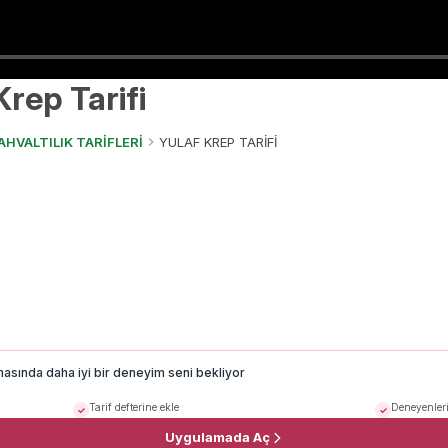
Krep Tarifi
AHVALTILIK TARİFLERİ
YULAF KREP TARİFİ
masında daha iyi bir deneyim seni bekliyor
Tarif defterine ekle
Deneyenleri
Uygulamada Aç