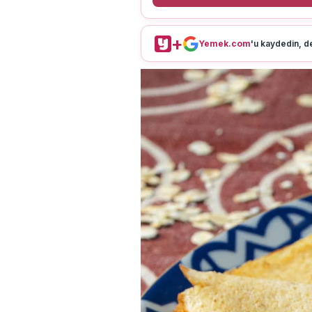
+
Yemek.com
'u kaydedin, de