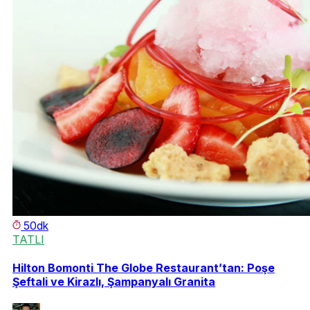
50dk
TATLI
Hilton Bomonti The Globe Restaurant’tan: Poşe
Şeftali ve Kirazlı, Şampanyalı Granita