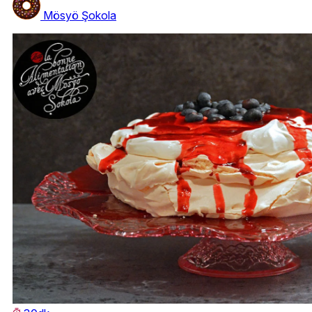
Mösyö Şokola