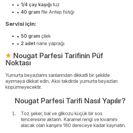
1/4 çay kaşığı
tuz
40 gram
file Antep fıstığı
Servisi için:
50 gram
çilek
2 adet
nane yaprağı
Nougat Parfesi Tarifinin Püf
Noktası
Yumurta beyazlarını sarılarından dikkatli bir şekilde
ayırmaya dikkat edin. Aksi takdirde yumurta beyazları
köpürmeyecektir.
Nougat Parfesi Tarifi Nasıl Yapılır?
Toz şeker, bal ve glikozu küçük bir sos
tenceresine aktarın. Karamel rengi ve kıvamını
alacak olan karışımı 180 dereceye kadar kaynatın.