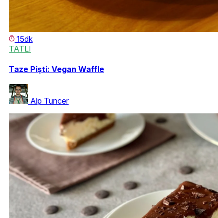
15dk
TATLI
Taze Pişti: Vegan Waffle
Alp Tuncer