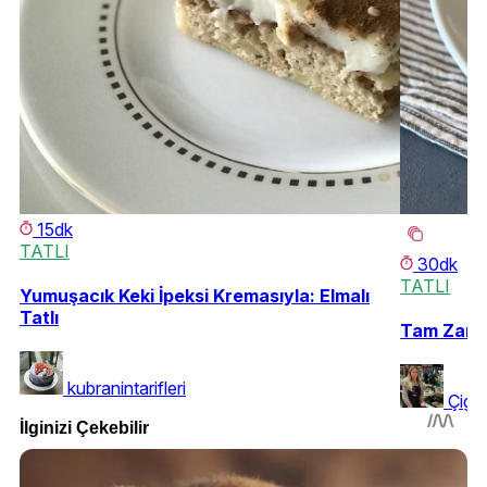
15dk
TATLI
30dk
TATLI
Yumuşacık Keki İpeksi Kremasıyla: Elmalı
Tatlı
Tam Zamanı
kubranintarifleri
Çigd