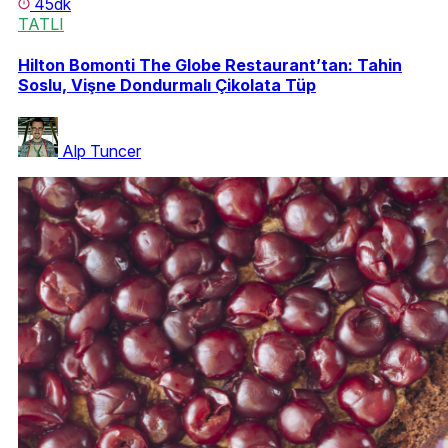
45dk
TATLI
Hilton Bomonti The Globe Restaurant’tan: Tahin
Soslu, Vişne Dondurmalı Çikolata Tüp
Alp Tuncer