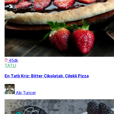
45dk
TATLI
En Tatlı Kriz: Bitter Çikolatalı, Çilekli Pizza
Alp Tuncer