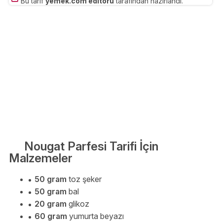
Bu tarif
yemek.com editörü
tarafından hazırlandı.
Nougat Parfesi Tarifi İçin
Malzemeler
50 gram
toz şeker
50 gram
bal
20 gram
glikoz
60 gram
yumurta beyazı