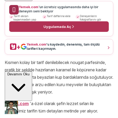
Yemek.com
'un ücretsiz uygulamasında daha iyi bir
deneyim seni bekliyor
Tarifi ekran
Tarif defterine ekle
Deneyenlerin
kapanmadan yap
fotoğraflarını gör
Uygulamada Aç
Yemek.com
'u kaydedin, denenmiş, tam ölçülü
+
tarifleri kaçırmayın.
Kısmen kolay bir tarif denilebilecek nougat parfesinde,
pratik bir şekilde hazırlanan karamel ile köpürene kadar
Devamını Oku
çırpılmış yumurta beyazları kup bardaklarında soğutuluyor.
Çilek dilimleri ve arzu edilen kuru meyveler ile buluştuktan
sonra kaşık kaşık yeniyor.
Yemek.com
'a özel olarak şefin lezzet sırları ile
edindiğimiz tarifin tüm detayları metinde yer alıyor.