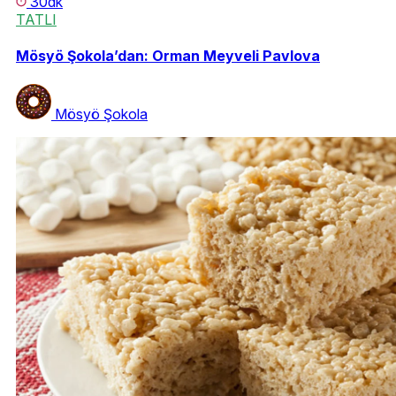
30dk
TATLI
Mösyö Şokola’dan: Orman Meyveli Pavlova
Mösyö Şokola