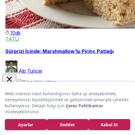
10dk
TATLI
Sürprizi İçinde: Marshmallow’lu Pirinç Patlağı
Alp Tuncer