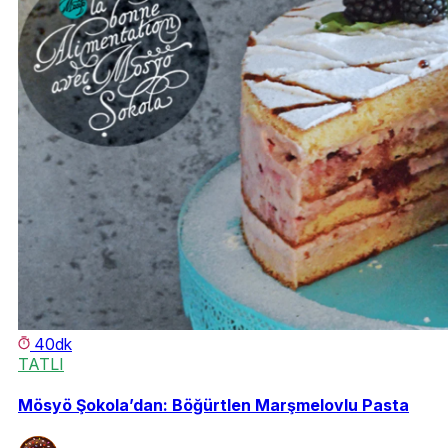
40dk
TATLI
Mösyö Şokola’dan: Böğürtlen Marşmelovlu Pasta