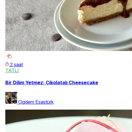
2 saat
TATLI
Bir Dilim Yetmez: Çikolatalı Cheesecake
Çigdem Esastürk