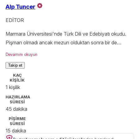
Alp Tuncer
EDİTOR
Marmara Üniversitesi'nde Türk Dili ve Edebiyatı okudu.
Pişman olmadı ancak mezun olduktan sonra bir de
MSA'da uzun dönem aşçılık eğitimi aldı. Medya
Devamını okuyun
sektöründe, birçok yemek dergisi ve kitabında çalıştı. Hali
Takip et
hazırda kendine sakladığı tarifler var. Mutfakta
KAÇ
bekleniyorsunuz!
KİŞİLİK
1 kişilik
HAZIRLAMA
SÜRESİ
45 dakika
PİŞİRME
SÜRESİ
15 dakika