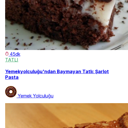
45dk
TATLI
Yemekyolculuğu'ndan Baymayan Tatlı: Şarlot
Pasta
Yemek Yolculuğu