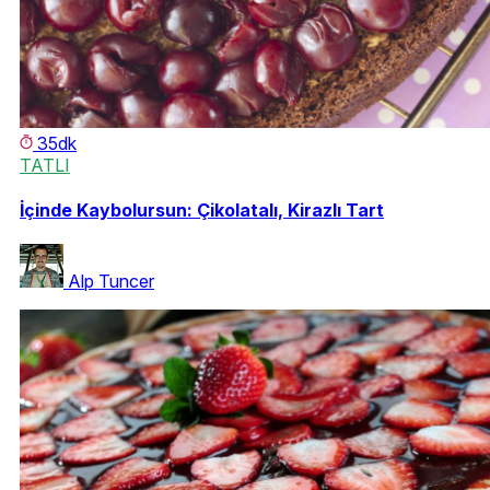
35dk
TATLI
İçinde Kaybolursun: Çikolatalı, Kirazlı Tart
Alp Tuncer