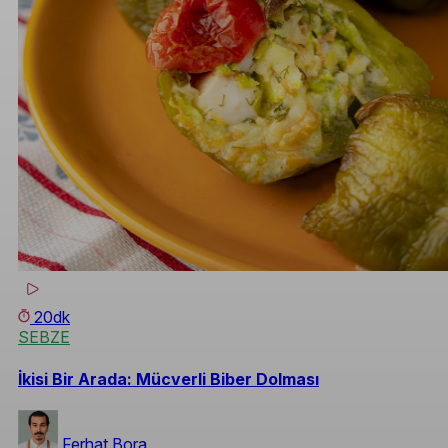
20dk
SEBZE
İkisi Bir Arada: Mücverli Biber Dolması
Ferhat Bora