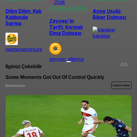
20dk
DOLMA SARMA
Dilim Dilim: Kek
Anne Usulü:
Kalıbında
Biber Dolması
Zeynep'in
Sarma
Tarifi: Kıymalı
Elma Dolması
bapeker
neistersenonuye
zeynep_altemur