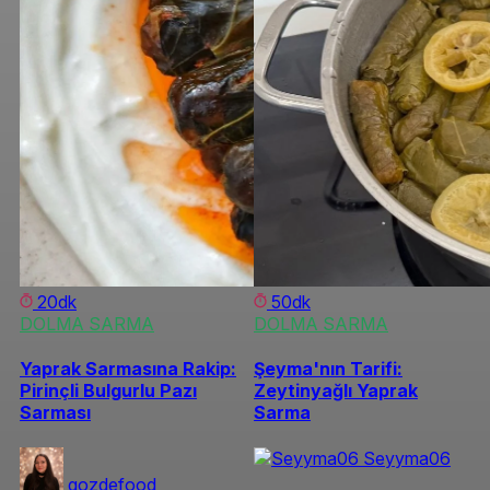
20dk
50dk
DOLMA SARMA
DOLMA SARMA
Yaprak Sarmasına Rakip:
Şeyma'nın Tarifi:
Pirinçli Bulgurlu Pazı
Zeytinyağlı Yaprak
Sarması
Sarma
Seyyma06
gozdefood