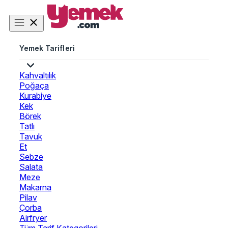
Yemek Tarifleri
Kahvaltılık
Poğaça
Kurabiye
Kek
Börek
Tatlı
Tavuk
Et
Sebze
Salata
Meze
Makarna
Pilav
Çorba
Airfryer