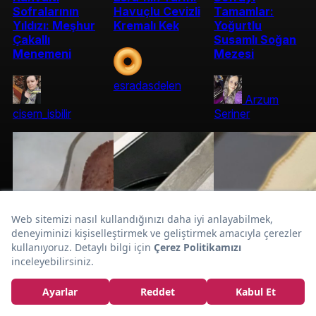
Sofralarının
Havuçlu Cevizli
Tamamlar:
Yıldızı: Meşhur
Kremalı Kek
Yoğurtlu
Çakallı
Susamlı Soğan
Menemeni
Mezesi
esradasdelen
Arzum
cisem_isbilir
Seriner
Tek
Esra'nın Tarifi:
Tencerede Yaprak
Sarması ve Dolma
Tarifi