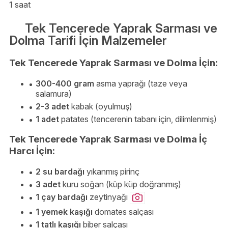
1 saat
Tek Tencerede Yaprak Sarması ve
Dolma Tarifi İçin Malzemeler
Tek Tencerede Yaprak Sarması ve Dolma İçin:
300-400 gram
asma yaprağı (taze veya
salamura)
2-3 adet
kabak (oyulmuş)
1 adet
patates (tencerenin tabanı için, dilimlenmiş)
Tek Tencerede Yaprak Sarması ve Dolma İç
Harcı İçin:
2 su bardağı
yıkanmış pirinç
3 adet
kuru soğan (küp küp doğranmış)
1 çay bardağı
zeytinyağı
1 yemek kaşığı
domates salçası
1 tatlı kaşığı
biber salçası