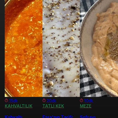
15dk
20dk
10dk
KAHVALTILIK
TATLI KEK
MEZE
Kahvaltı
Esra'nın Tarifi:
Sofrayı