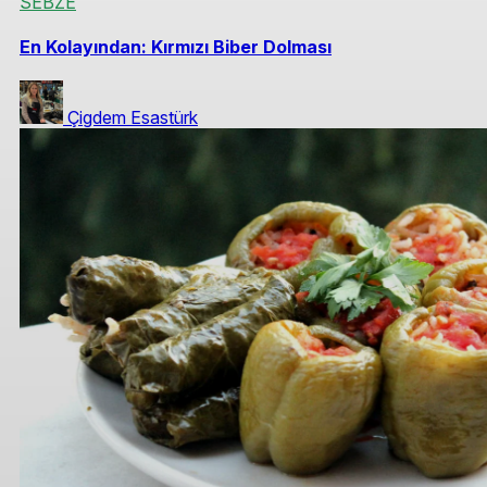
SEBZE
En Kolayından: Kırmızı Biber Dolması
Çigdem Esastürk