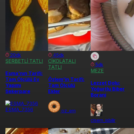
20dk
45dk
ŞERBETLİ TATLI
ÇİKOLATALI
5dk
TATLI
MEZE
Esma'nın Tarifi:
Tam Ölçülü Ev
Özlem'in Tarifi:
Lezzet Dolu:
Yapımı
Tam Ölçülü
Yoğurtlu Biber
Şekerpare
Ekler
Borani
ESMA_7356
oz_em
cisem_isbilir