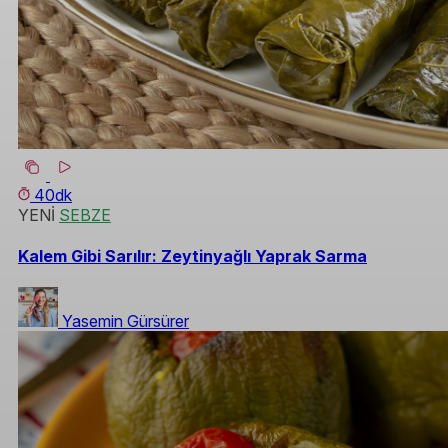
40dk
YENİ
SEBZE
Kalem Gibi Sarılır: Zeytinyağlı Yaprak Sarma
Yasemin Gürsürer