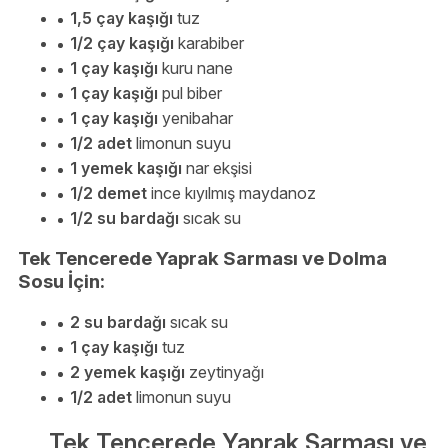
1,5 çay kaşığı
tuz
1/2 çay kaşığı
karabiber
1 çay kaşığı
kuru nane
1 çay kaşığı
pul biber
1 çay kaşığı
yenibahar
1/2 adet
limonun suyu
1 yemek kaşığı
nar ekşisi
1/2 demet
ince kıyılmış maydanoz
1/2 su bardağı
sıcak su
Tek Tencerede Yaprak Sarması ve Dolma
Sosu İçin:
2 su bardağı
sıcak su
1 çay kaşığı
tuz
2 yemek kaşığı
zeytinyağı
1/2 adet
limonun suyu
Tek Tencerede Yaprak Sarması ve