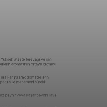
 Yüksek ateşte tereyağı ve sıvı
iberlerin aromasının ortaya çıkması
ara karıştırarak domateslerin
atula ile menemeni sürekli
yaz peynir veya kaşar peyniri ilave