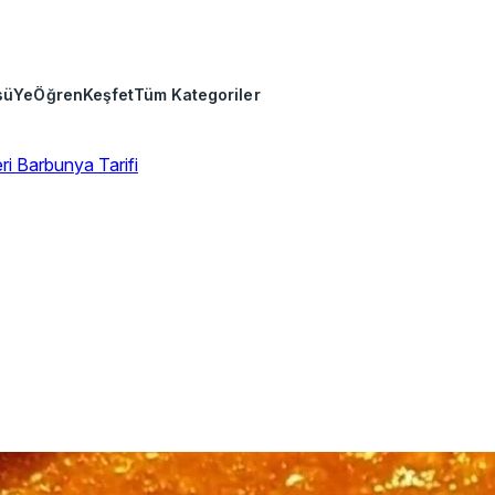
sü
Ye
Öğren
Keşfet
Tüm Kategoriler
eri
Barbunya Tarifi