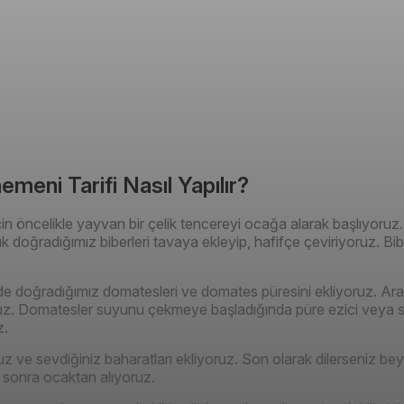
meni Tarifi Nasıl Yapılır?
n öncelikle yayvan bir çelik tencereyi ocağa alarak başlıyoruz.
çük doğradığımız biberleri tavaya ekleyip, hafifçe çeviriyoruz. B
de doğradığımız domatesleri ve domates püresini ekliyoruz. Ara 
z. Domatesler suyunu çekmeye başladığında püre ezici veya sp
z.
tuz ve sevdiğiniz baharatları ekliyoruz. Son olarak dilerseniz be
an sonra ocaktan alıyoruz.