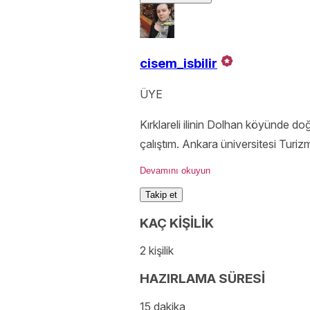
cisem_isbilir
ÜYE
Kırklareli ilinin Dolhan köyünde 
çalıştım. Ankara üniversitesi Turiz
ediyor. @Hikayeli Katıklar blog yaz
Devamını okuyun
Takip et
KAÇ KİŞİLİK
2 kişilik
HAZIRLAMA SÜRESİ
15 dakika