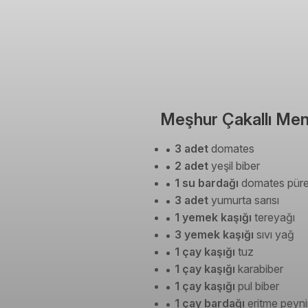
Meşhur Çakallı Men
3 adet
domates
2 adet
yeşil biber
1 su bardağı
domates püre
3 adet
yumurta sarısı
1 yemek kaşığı
tereyağı
3 yemek kaşığı
sıvı yağ
1 çay kaşığı
tuz
1 çay kaşığı
karabiber
1 çay kaşığı
pul biber
1 çay bardağı
eritme peynir