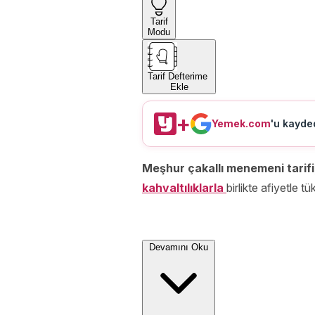
Tarif
Modu
Tarif Defterime
Ekle
+
Yemek.com
'u kayded
Meşhur çakallı menemeni tarifi
kahvaltılıklarla
birlikte afiyetle t
Devamını Oku