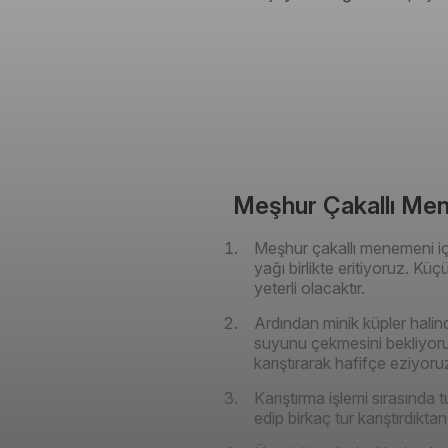
Meşhur Çakallı Mene
Meşhur çakallı menemeni içi
yağı birlikte eritiyoruz. Kü
yeterli olacaktır.
Ardından minik küpler halin
suyunu çekmesini bekliyoru
karıştırarak hafifçe eziyoru
Karıştırma işlemi sırasında 
edip birkaç tur karıştırdıkt