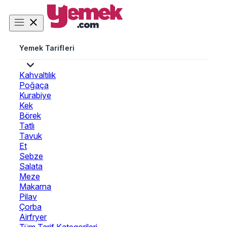
Yemek Tarifleri
Kahvaltılık
Poğaça
Kurabiye
Kek
Börek
Tatlı
Tavuk
Et
Sebze
Salata
Meze
Makarna
Pilav
Çorba
Airfryer