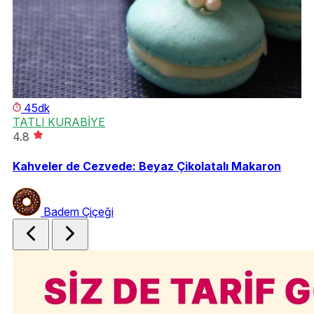
45dk
TATLI KURABİYE
ŞE
4.8
Es
Kahveler de Cezvede: Beyaz Çikolatalı Makaron
Badem Çiçeği