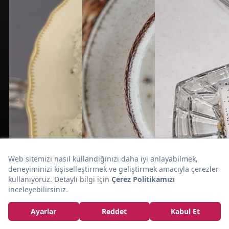
Tam Ölçülü
Özlem'in Tarifi:
Ekler Tarifi
10dk
10dk
35dk
MEZE
ÇORBA
ŞERBETLİ TATLI
Ferahlatıcı
Gözde'nin
Esma'nın Tarifi: