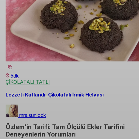
5dk
ÇİKOLATALI TATLI
Lezzeti Katlandı: Çikolatalı İrmik Helvası
mrs.sunlock
Özlem'in Tarifi: Tam Ölçülü Ekler Tarifini
Deneyenlerin Yorumları