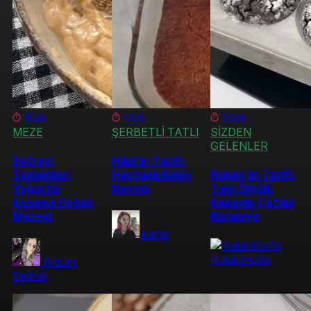
10dk
15dk
20dk
MEZE
ŞERBETLİ TATLI
SİZDEN
GELENLER
Sofrayı
Hilal'in Tarifi:
Tamamlar:
Haşhaşlı Kolay
Ruken'in Tarifi:
Yoğurtlu
Revani
Tam Ölçülü
Susamlı Soğan
Kakaolu Çatlak
Mezesi
Kurabiye
kalter
Rukenmutlu
Arzum
Seriner