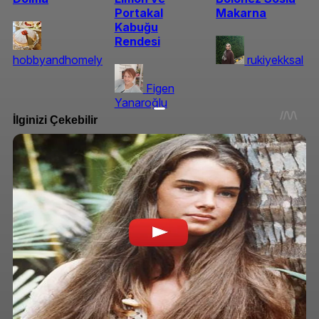
Portakal
Makarna
Kabuğu
Rendesi
hobbyandhomely
rukiyekksal
Figen
Yanaroğlu