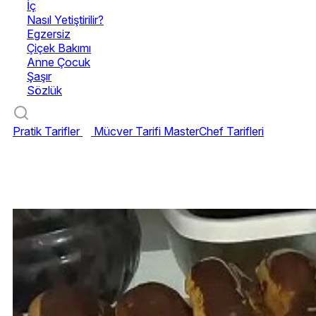
İç
Nasıl Yetiştirilir?
Egzersiz
Çiçek Bakımı
Anne Çocuk
Şaşır
Sözlük
Pratik Tarifler
Mücver Tarifi
MasterChef Tarifleri