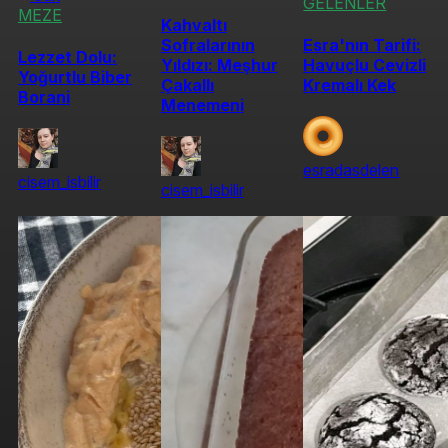
GELENLER
MEZE
Kahvaltı
Sofralarının
Esra'nın Tarifi:
Lezzet Dolu:
Yıldızı: Meşhur
Havuçlu Cevizli
Yoğurtlu Biber
Çakallı
Kremalı Kek
Borani
Menemeni
esradasdelen
cisem_isbilir
cisem_isbilir