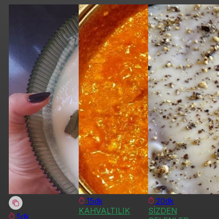
15dk
20dk
KAHVALTILIK
SİZDEN
5dk