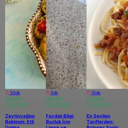
30dk
5dk
15dk
SİZDEN
SİZDEN
SİZDEN
GELENLER
GELENLER
GELENLER
Zeytinyağlısı
Faydalı Bilgi:
En Sevilen
Beklesin: Etli
Buzluk İçin
Tariflerden:
Dolma
Limon ve
Bolonez Soslu