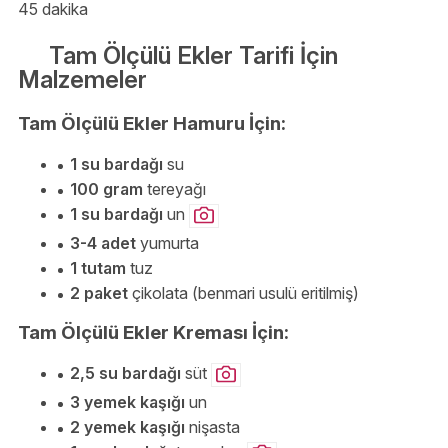
45 dakika
Tam Ölçülü Ekler Tarifi İçin
Malzemeler
Tam Ölçülü Ekler Hamuru İçin:
1 su bardağı
su
100 gram
tereyağı
1 su bardağı
un
3-4 adet
yumurta
1 tutam
tuz
2 paket
çikolata (benmari usulü eritilmiş)
Tam Ölçülü Ekler Kreması İçin:
2,5 su bardağı
süt
3 yemek kaşığı
un
2 yemek kaşığı
nişasta