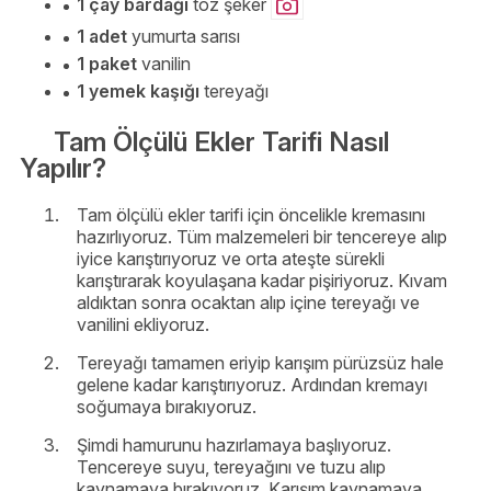
1 çay bardağı
toz şeker
1 adet
yumurta sarısı
1 paket
vanilin
1 yemek kaşığı
tereyağı
Tam Ölçülü Ekler Tarifi Nasıl
Yapılır?
Tam ölçülü ekler tarifi için öncelikle kremasını
hazırlıyoruz. Tüm malzemeleri bir tencereye alıp
iyice karıştırıyoruz ve orta ateşte sürekli
karıştırarak koyulaşana kadar pişiriyoruz. Kıvam
aldıktan sonra ocaktan alıp içine tereyağı ve
vanilini ekliyoruz.
Tereyağı tamamen eriyip karışım pürüzsüz hale
gelene kadar karıştırıyoruz. Ardından kremayı
soğumaya bırakıyoruz.
Şimdi hamurunu hazırlamaya başlıyoruz.
Tencereye suyu, tereyağını ve tuzu alıp
kaynamaya bırakıyoruz. Karışım kaynamaya