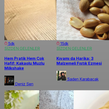
5dk
15dk
SİZDEN GELENLER
SİZDEN GELENLER
Hem Pratik Hem Çok
Kıvamı da Harika: 3
Hafif: Kakaolu Muzlu
Malzemeli Fıstık Ezmesi
Milkshake
Saden Karabacak
Deniz Sen