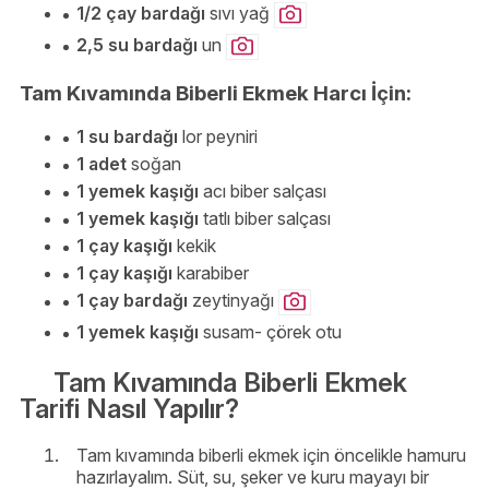
1/2 çay bardağı
sıvı yağ
2,5 su bardağı
un
Tam Kıvamında Biberli Ekmek Harcı İçin:
1 su bardağı
lor peyniri
1 adet
soğan
1 yemek kaşığı
acı biber salçası
1 yemek kaşığı
tatlı biber salçası
1 çay kaşığı
kekik
1 çay kaşığı
karabiber
1 çay bardağı
zeytinyağı
1 yemek kaşığı
susam- çörek otu
Tam Kıvamında Biberli Ekmek
Tarifi Nasıl Yapılır?
Tam kıvamında biberli ekmek için öncelikle hamuru
hazırlayalım. Süt, su, şeker ve kuru mayayı bir