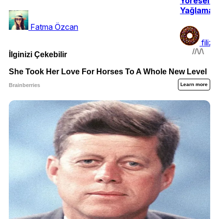
Yöresel L
Yağlamas
Fatma Özcan
fili