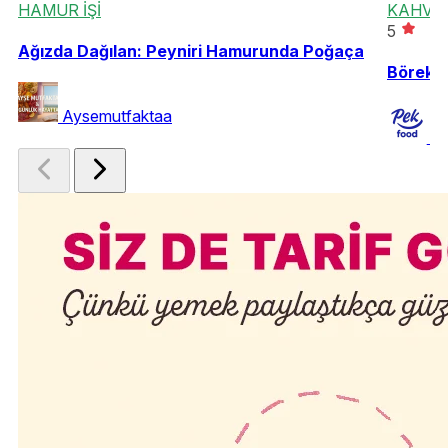
HAMUR İŞİ
KAHVAL
5
Ağızda Dağılan: Peyniri Hamurunda Poğaça
Börekle
Aysemutfaktaa
P