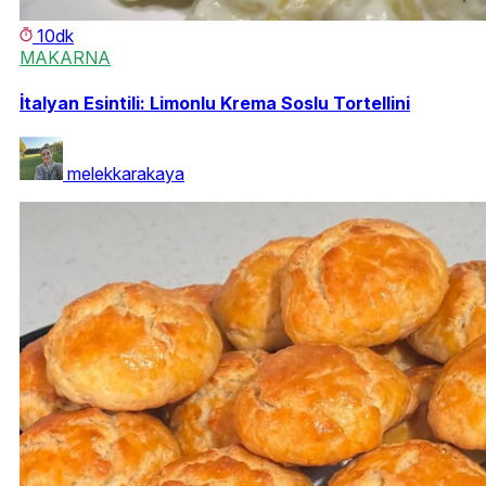
10dk
MAKARNA
İtalyan Esintili: Limonlu Krema Soslu Tortellini
melekkarakaya