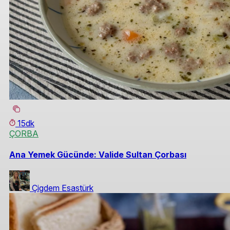
15dk
ÇORBA
Ana Yemek Gücünde: Valide Sultan Çorbası
Çigdem Esastürk