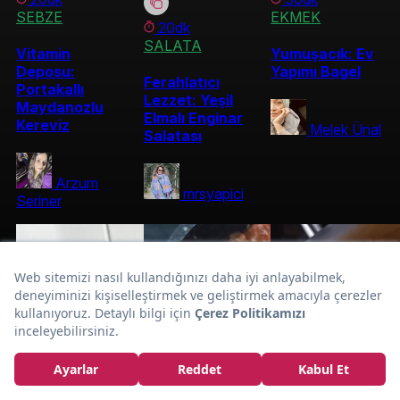
SEBZE
EKMEK
20dk
SALATA
Vitamin
Yumuşacık: Ev
Deposu:
Yapımı Bagel
Ferahlatıcı
Portakallı
Lezzet: Yeşil
Maydanozlu
Elmalı Enginar
Kereviz
Melek Ünal
Salatası
Arzum
mrsyapici
Seriner
Sütlü Köz
Eliz'in Tarifi:
Patlıcan Çorbası
Tarifi