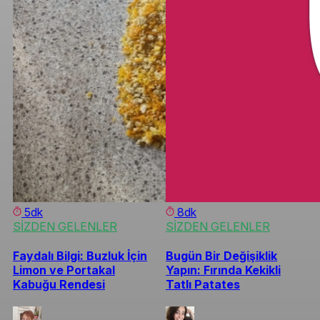
5dk
8dk
SİZDEN GELENLER
SİZDEN GELENLER
Faydalı Bilgi: Buzluk İçin
Bugün Bir Değişiklik
Limon ve Portakal
Yapın: Fırında Kekikli
Kabuğu Rendesi
Tatlı Patates