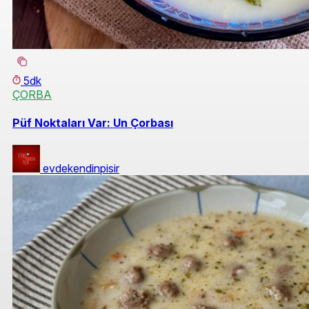
5dk
ÇORBA
Püf Noktaları Var: Un Çorbası
evdekendinpisir