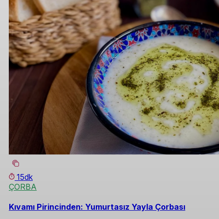
15dk
ÇORBA
Kıvamı Pirincinden: Yumurtasız Yayla Çorbası