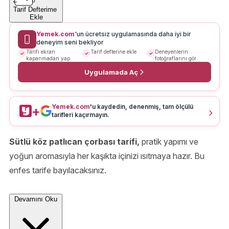
Tarif Defterime
Ekle
Yemek.com
'un ücretsiz uygulamasında daha iyi bir
deneyim seni bekliyor
Tarifi ekran
Tarif defterine ekle
Deneyenlerin
kapanmadan yap
fotoğraflarını gör
Uygulamada Aç
Yemek.com
'u kaydedin, denenmiş, tam ölçülü
+
tarifleri kaçırmayın.
Sütlü köz patlıcan çorbası tarifi,
pratik yapımı ve
yoğun aromasıyla her kaşıkta içinizi ısıtmaya hazır. Bu
enfes tarife bayılacaksınız.
Devamını Oku