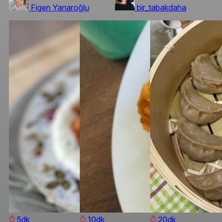
Figen Yanaroğlu
bir_tabakdaha
5dk
10dk
20dk