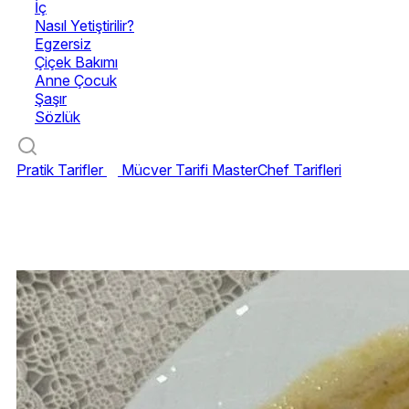
İç
Nasıl Yetiştirilir?
Egzersiz
Çiçek Bakımı
Anne Çocuk
Şaşır
Sözlük
Pratik Tarifler
Mücver Tarifi
MasterChef Tarifleri