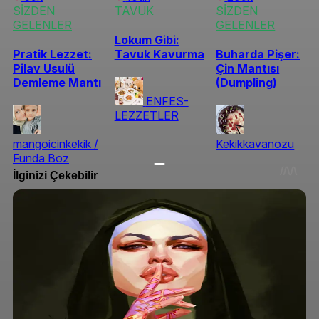
SİZDEN
TAVUK
SİZDEN
GELENLER
GELENLER
Lokum Gibi:
Pratik Lezzet:
Tavuk Kavurma
Buharda Pişer:
Pilav Usulü
Çin Mantısı
Demleme Mantı
(Dumpling)
ENFES-
LEZZETLER
mangoicinkekik /
Kekikkavanozu
Funda Boz