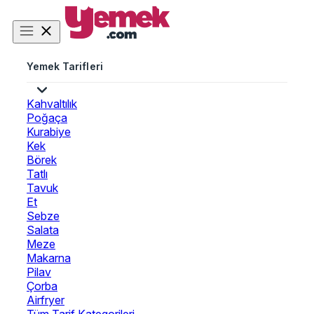
Yemek Tarifleri
Kahvaltılık
Poğaça
Kurabiye
Kek
Börek
Tatlı
Tavuk
Et
Sebze
Salata
Meze
Makarna
Pilav
Çorba
Airfryer