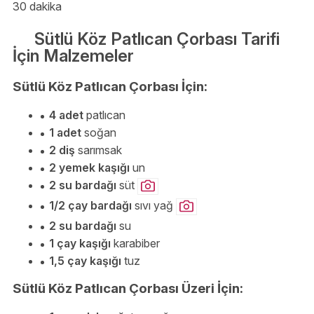
30 dakika
Sütlü Köz Patlıcan Çorbası Tarifi
İçin Malzemeler
Sütlü Köz Patlıcan Çorbası İçin:
4 adet
patlıcan
1 adet
soğan
2 diş
sarımsak
2 yemek kaşığı
un
2 su bardağı
süt
1/2 çay bardağı
sıvı yağ
2 su bardağı
su
1 çay kaşığı
karabiber
1,5 çay kaşığı
tuz
Sütlü Köz Patlıcan Çorbası Üzeri İçin: