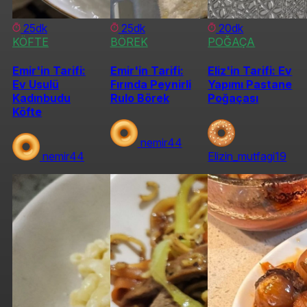
25dk
25dk
20dk
KÖFTE
BÖREK
POĞAÇA
Emir'in Tarifi:
Emir'in Tarifi:
Eliz'in Tarifi: Ev
Ev Usulü
Fırında Peynirli
Yapımı Pastane
Kadınbudu
Rulo Börek
Poğaçası
Köfte
nemir44
nemir44
Elizin_mutfagi19