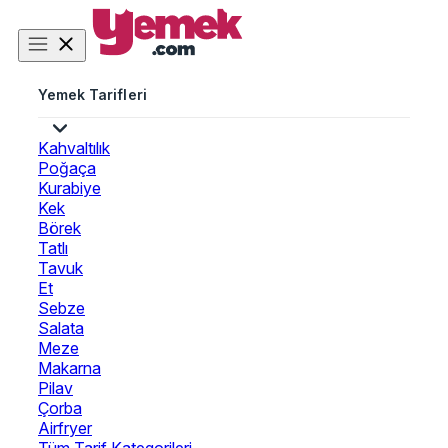
Yemek Tarifleri
Kahvaltılık
Poğaça
Kurabiye
Kek
Börek
Tatlı
Tavuk
Et
Sebze
Salata
Meze
Makarna
Pilav
Çorba
Airfryer