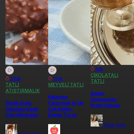
5dk
ÇİKOLATALI
30dk
15dk
TATLI
TATLI
MEYVELİ TATLI
ATIŞTIRMALIK
İpeksi
Kalıptan
Dokusuyla:
Fındık Dolu:
Çıkarmak Artık
Krem Şokola
Çikolata Kaplı
Çok Kolay:
Çıtır Muskalar
Elmalı Turta
Pınar Aluç