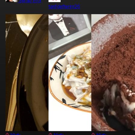
Serap Erol
tarifdefterim26