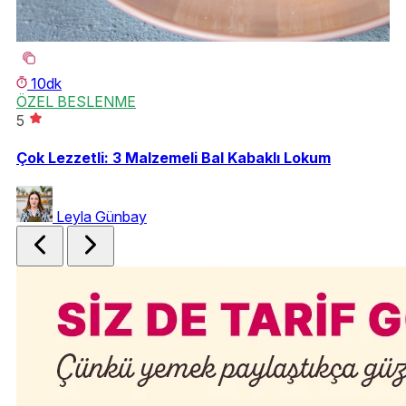
10dk
ÖZEL BESLENME
Ö
5
5
Çok Lezzetli: 3 Malzemeli Bal Kabaklı Lokum
Öz
Leyla Günbay