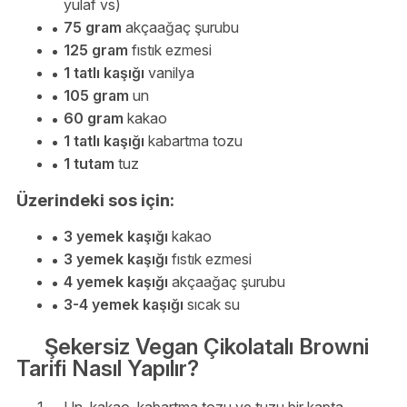
yulaf vs)
75 gram
akçaağaç şurubu
125 gram
fıstık ezmesi
1 tatlı kaşığı
vanilya
105 gram
un
60 gram
kakao
1 tatlı kaşığı
kabartma tozu
1 tutam
tuz
Üzerindeki sos için:
3 yemek kaşığı
kakao
3 yemek kaşığı
fıstık ezmesi
4 yemek kaşığı
akçaağaç şurubu
3-4 yemek kaşığı
sıcak su
Şekersiz Vegan Çikolatalı Browni
Tarifi Nasıl Yapılır?