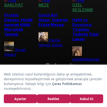
10dk
10dk
10dk
BAKLİYAT
MEZE
ÖZEL
BESLENME
Protein
Cevizi Bol
Deposu: Hindili
Olsun: Yoğurtlu
Hafif ve
Ispanak Köklü
Erişte Mezesi
Doyurucu:
Mercimek
Tiramisu
Yemeği
Tadında Yulaf
Lapası
Damla
Şimşek Akbaş
Aycan
Elagöz
aylinlefitbiseyler
Şekersiz
Yağsız Üstelik:
Vegan Çikolatalı
Browni Tarifi