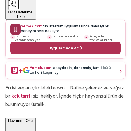
Tarif Defterime
Ekle
Yemek.com
'un ücretsiz uygulamasında daha iyi bir
deneyim seni bekliyor
Tarifi ekran
Tarif defterine ekle
Deneyenlerin
kapanmadan yap
fotoğraflarını gör
Uygulamada Aç
Yemek.com
'u kaydedin, denenmiş, tam ölçülü
+
tarifleri kaçırmayın.
En iyi vegan çikolatalı browni... Rafine şekersiz ve yağsız
bir
kek tarifi
sizi bekliyor. İçinde hiçbir hayvansal ürün de
bulunmuyor üstelik.
Devamını Oku