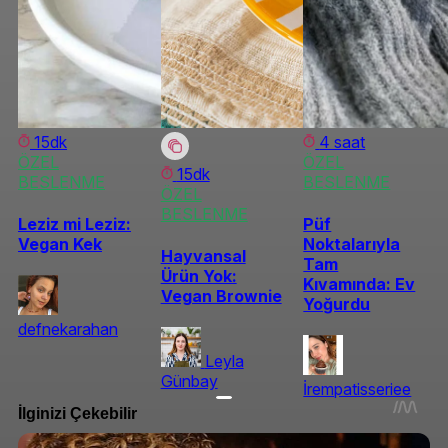
15dk
4 saat
ÖZEL
ÖZEL
15dk
BESLENME
BESLENME
ÖZEL
BESLENME
Leziz mi Leziz:
Püf
Vegan Kek
Noktalarıyla
Hayvansal
Tam
Ürün Yok:
Kıvamında: Ev
Vegan Brownie
Yoğurdu
defnekarahan
Leyla
Günbay
İrempatisseriee