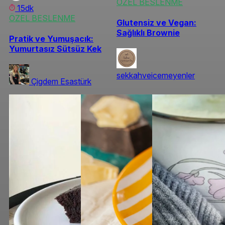
ÖZEL BESLENME
15dk
ÖZEL BESLENME
Glutensiz ve Vegan:
Sağlıklı Brownie
Pratik ve Yumuşacık:
Yumurtasız Sütsüz Kek
sekkahveicemeyenler
Çigdem Esastürk