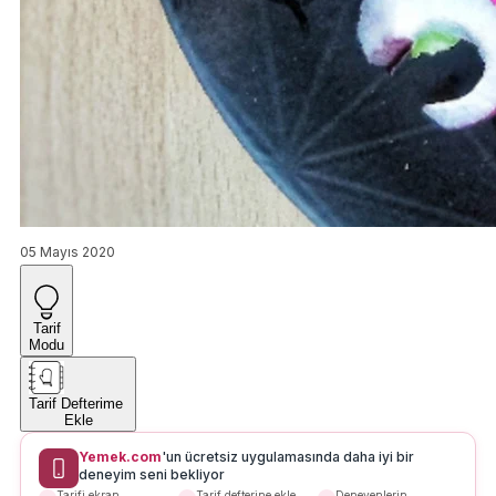
05 Mayıs 2020
Tarif
Modu
Tarif Defterime
Ekle
Yemek.com
'un ücretsiz uygulamasında daha iyi bir
deneyim seni bekliyor
Tarifi ekran
Tarif defterine ekle
Deneyenlerin