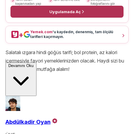
kapanmadan yap
fotoğraflarını gör
Uygulamada Aç
Yemek.com
'u kaydedin, denenmiş, tam ölçülü
+
tarifleri kaçırmayın.
Salatalı ızgara hindi göğüs tarifi; bol protein, az kalori
içermesiyle favori yemeklerinizden olacak. Haydi sizi bu
Devamını Oku
enfes tarif için mutfağa alalım!
Abdülkadir Oyan