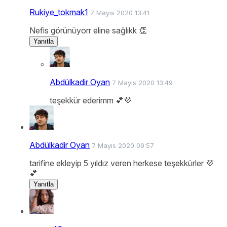
Rukiye_tokmak1
7 Mayıs 2020 13:41
Nefis görünüyorr eline sağlıkk 👏
Yanıtla
Abdülkadir Oyan
7 Mayıs 2020 13:49
teşekkür ederimm 💕💜
Abdülkadir Oyan
7 Mayıs 2020 09:57
tarifine ekleyip 5 yıldız veren herkese teşekkürler 💜
💕
Yanıtla