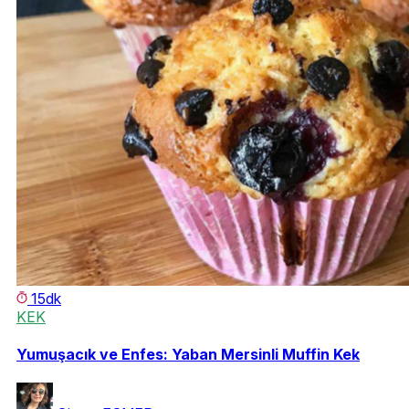
15dk
KEK
Yumuşacık ve Enfes: Yaban Mersinli Muffin Kek