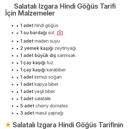
Salatalı Izgara Hindi Göğüs Tarifi
İçin Malzemeler
1 adet
hindi göğüs
1 su bardağı
süt
1 adet
maden suyu
2 yemek kaşığı
zeytinyağı
1 adet büyük diş
sarımsak
1 çay kaşığı
tuz
1 çay kaşığı
karabiber
1 adet
kırmızı soğan
1 adet
kapya biber
1 adet
yeşil biber
1 adet
salatalık
5 adet
cherry domates
3 adet
marul yaprağı
Salatalı Izgara Hindi Göğüs Tarifinin