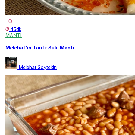
45dk
MANTI
Melehat'ın Tarifi: Sulu Mantı
Melehat Soytekin