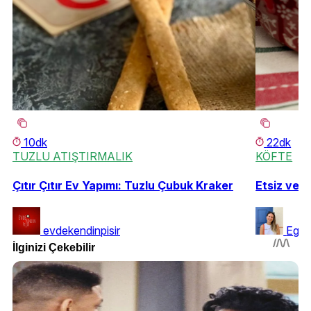
10dk
22dk
TUZLU ATIŞTIRMALIK
KÖFTE
Çıtır Çıtır Ev Yapımı: Tuzlu Çubuk Kraker
Etsiz ve D
evdekendinpisir
Ege 