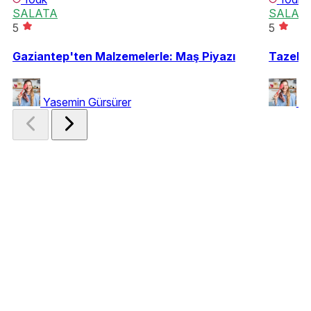
SALATA
SALAT
5
5
Gaziantep'ten Malzemelerle: Maş Piyazı
Tazeley
Yasemin Gürsürer
Ya