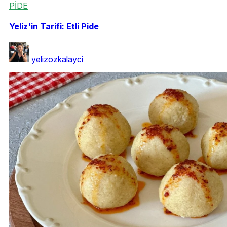
PİDE
Yeliz'in Tarifi: Etli Pide
yelizozkalayci