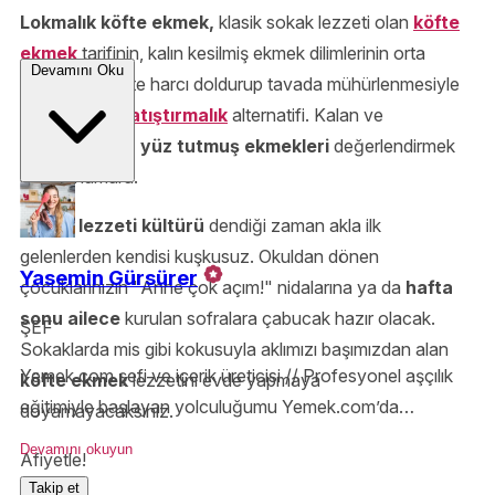
Lokmalık köfte ekmek,
klasik sokak lezzeti olan
köfte
ekmek
tarifinin, kalın kesilmiş ekmek dilimlerinin orta
Devamını Oku
kısımlarına köfte harcı doldurup tavada mühürlenmesiyle
hazırlanan bir
atıştırmalık
alternatifi. Kalan ve
bayatlamaya yüz tutmuş ekmekleri
değerlendirmek
için bir numara.
Sokak lezzeti kültürü
dendiği zaman akla ilk
gelenlerden kendisi kuşkusuz. Okuldan dönen
Yasemin Gürsürer
çocuklarınızın "Anne çok açım!" nidalarına ya da
hafta
sonu ailece
kurulan sofralara çabucak hazır olacak.
ŞEF
Sokaklarda mis gibi kokusuyla aklımızı başımızdan alan
Yemek.com şefi ve içerik üreticisi // Profesyonel aşçılık
köfte ekmek
lezzetini evde yapmaya
eğitimiyle başlayan yolculuğumu Yemek.com’da
doyamayacaksınız.
sürdürüyorum. Teknik bilgiyle yoğrulmuş, ilham veren
Devamını okuyun
Afiyetle!
tarifler hazırlamak benim için sadece iş değil, büyük bir
Takip et