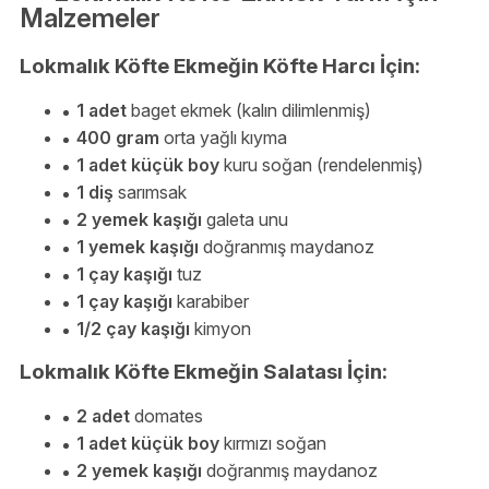
Malzemeler
Lokmalık Köfte Ekmeğin Köfte Harcı İçin:
1 adet
baget ekmek (kalın dilimlenmiş)
400 gram
orta yağlı kıyma
1 adet küçük boy
kuru soğan (rendelenmiş)
1 diş
sarımsak
2 yemek kaşığı
galeta unu
1 yemek kaşığı
doğranmış maydanoz
1 çay kaşığı
tuz
1 çay kaşığı
karabiber
1/2 çay kaşığı
kimyon
Lokmalık Köfte Ekmeğin Salatası İçin:
2 adet
domates
1 adet küçük boy
kırmızı soğan
2 yemek kaşığı
doğranmış maydanoz