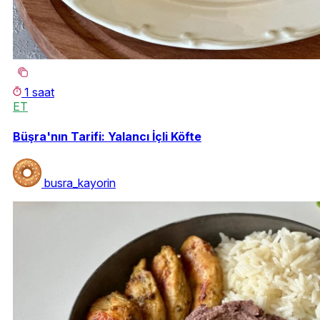
1 saat
ET
Büşra'nın Tarifi: Yalancı İçli Köfte
busra_kayorin