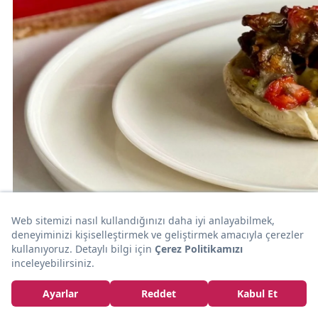
20dk
SEBZE
Büşra'nın Tarifi: Fırında Enginar