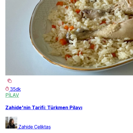
35dk
PİLAV
Zahide'nin Tarifi: Türkmen Pilavı
Zahide Çeliktaş