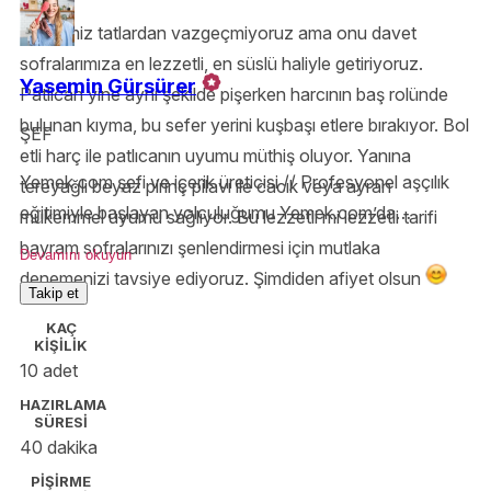
Bildiğimiz tatlardan vazgeçmiyoruz ama onu davet
sofralarımıza en lezzetli, en süslü haliyle getiriyoruz.
Yasemin Gürsürer
Patlıcan yine aynı şekilde pişerken harcının baş rolünde
bulunan kıyma, bu sefer yerini kuşbaşı etlere bırakıyor. Bol
ŞEF
etli harç ile patlıcanın uyumu müthiş oluyor. Yanına
Yemek.com şefi ve içerik üreticisi // Profesyonel aşçılık
tereyağlı beyaz pirinç pilavı ile cacık veya ayran
eğitimiyle başlayan yolculuğumu Yemek.com’da
mükemmel uyumu sağlıyor. Bu lezzetli mi lezzetli tarifi
sürdürüyorum. Teknik bilgiyle yoğrulmuş, ilham veren
bayram sofralarınızı şenlendirmesi için mutlaka
Devamını okuyun
tarifler hazırlamak benim için sadece iş değil, büyük bir
denemenizi tavsiye ediyoruz. Şimdiden afiyet olsun
Takip et
tutku. 🍔🍳🥑
KAÇ
KİŞİLİK
10 adet
HAZIRLAMA
SÜRESİ
40 dakika
PİŞİRME