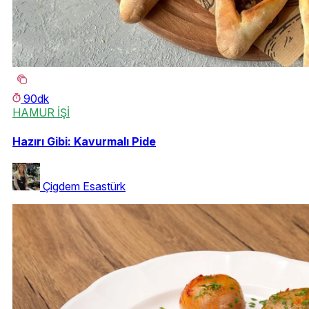
90dk
HAMUR İŞİ
Hazırı Gibi: Kavurmalı Pide
Çigdem Esastürk