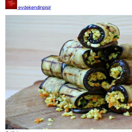
evdekendinpisir