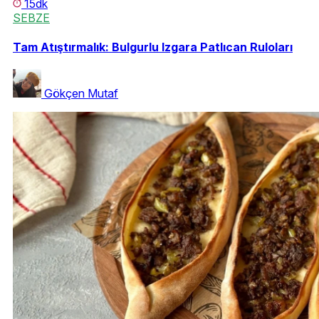
15dk
SEBZE
Tam Atıştırmalık: Bulgurlu Izgara Patlıcan Ruloları
Gökçen Mutaf