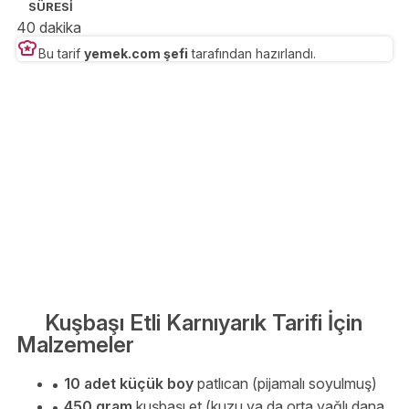
SÜRESİ
40 dakika
Bu tarif
yemek.com şefi
tarafından hazırlandı.
Kuşbaşı Etli Karnıyarık Tarifi İçin
Malzemeler
10 adet küçük boy
patlıcan (pijamalı soyulmuş)
450 gram
kuşbaşı et (kuzu ya da orta yağlı dana