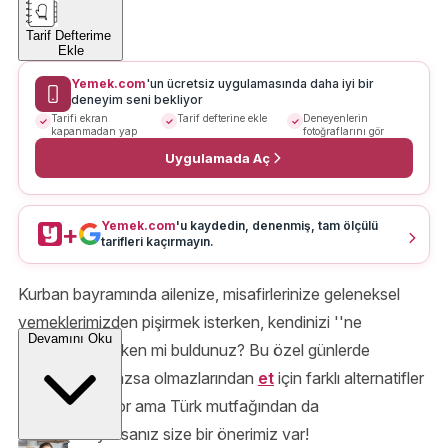
Tarif Defterime
Ekle
Yemek.com
'un ücretsiz uygulamasında daha iyi bir
deneyim seni bekliyor
Tarifi ekran
Tarif defterine ekle
Deneyenlerin
kapanmadan yap
fotoğraflarını gör
Uygulamada Aç
Yemek.com
'u kaydedin, denenmiş, tam ölçülü
+
tarifleri kaçırmayın.
Kurban bayramında ailenize, misafirlerinize geleneksel
yemeklerimizden pişirmek isterken, kendinizi ''ne
Devamını Oku
pişirsem?'' derken mi buldunuz? Bu özel günlerde
sofraların olmazsa olmazlarından
et
için farklı alternatifler
denemek istiyor ama Türk mutfağından da
vazgeçemiyorsanız size bir önerimiz var!