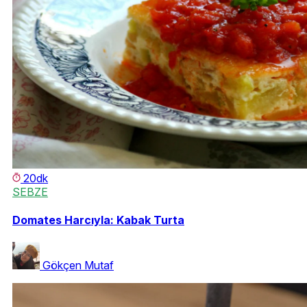
20dk
SEBZE
Domates Harcıyla: Kabak Turta
Gökçen Mutaf