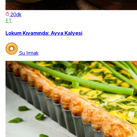
20dk
ET
Lokum Kıvamında: Ayva Kalyesi
Su Irmak