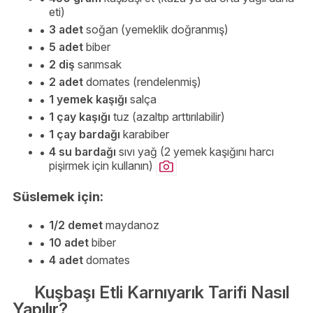
eti)
3 adet
soğan (yemeklik doğranmış)
5 adet
biber
2 diş
sarımsak
2 adet
domates (rendelenmiş)
1 yemek kaşığı
salça
1 çay kaşığı
tuz (azaltıp arttırılabilir)
1 çay bardağı
karabiber
4 su bardağı
sıvı yağ (2 yemek kaşığını harcı
pişirmek için kullanın)
Süslemek için:
1/2 demet
maydanoz
10 adet
biber
4 adet
domates
Kuşbaşı Etli Karnıyarık Tarifi Nasıl
Yapılır?