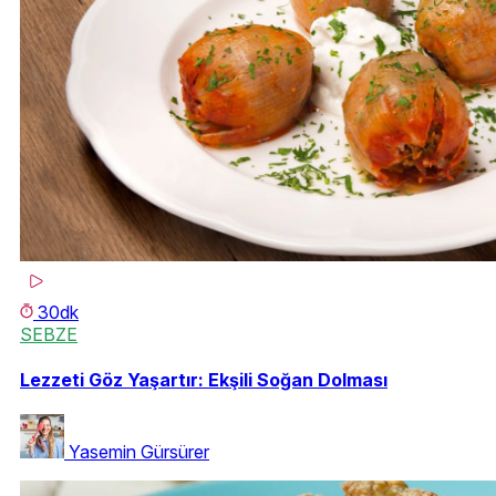
30dk
SEBZE
Lezzeti Göz Yaşartır: Ekşili Soğan Dolması
Yasemin Gürsürer