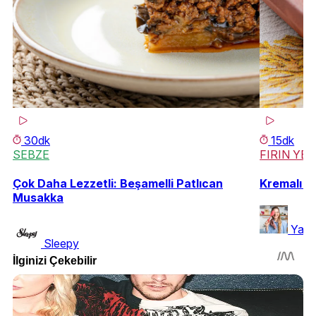
30dk
15dk
SEBZE
FIRIN YE
Çok Daha Lezzetli: Beşamelli Patlıcan
Kremalı ve
Musakka
Yase
Sleepy