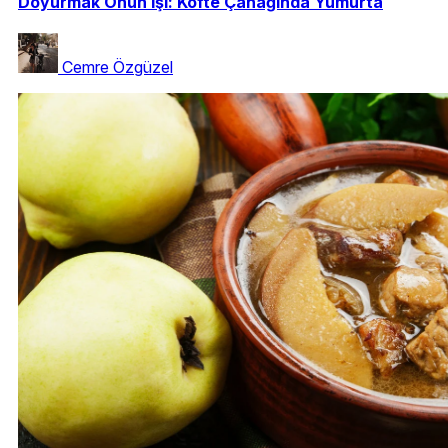
Doyurmak Onun İşi: Köfte Çanağında Yumurta
Cemre Özgüzel