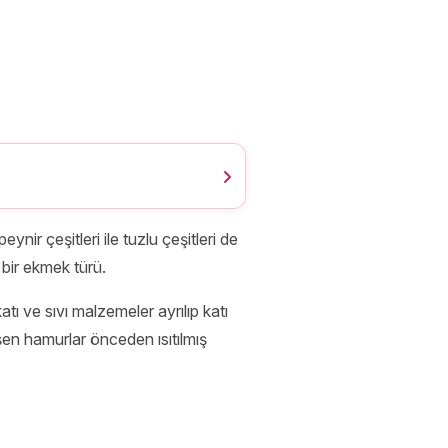
nir çeşitleri ile tuzlu çeşitleri de
 bir ekmek türü.
ı ve sıvı malzemeler ayrılıp katı
eşen hamurlar önceden ısıtılmış