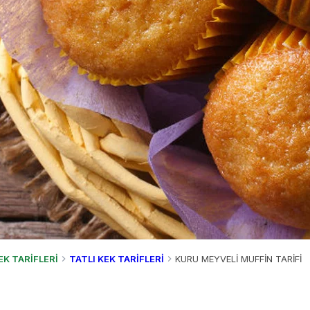
EK TARİFLERİ
TATLI KEK TARİFLERİ
KURU MEYVELİ MUFFİN TARİFİ