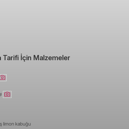
 Tarifi İçin Malzemeler
ğı
ş limon kabuğu