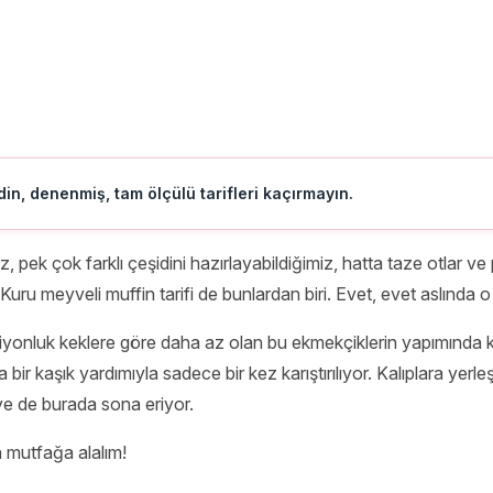
in, denenmiş, tam ölçülü tarifleri kaçırmayın.
k çok farklı çeşidini hazırlayabildiğimiz, hatta taze otlar ve pey
Kuru meyveli muffin tarifi de bunlardan biri. Evet, evet aslında o
siyonluk keklere göre daha az olan bu ekmekçiklerin yapımında kat
ir kaşık yardımıyla sadece bir kez karıştırılıyor. Kalıplara yerl
aye de burada sona eriyor.
in mutfağa alalım!