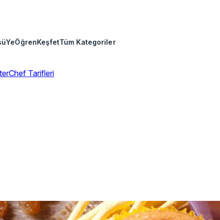
sü
Ye
Öğren
Keşfet
Tüm Kategoriler
erChef Tarifleri