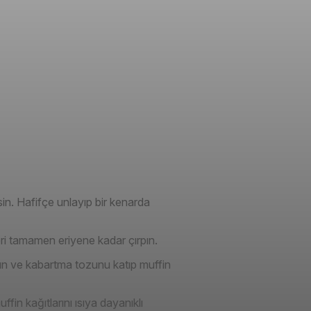
sin. Hafifçe unlayıp bir kenarda
eri tamamen eriyene kadar çırpın.
 un ve kabartma tozunu katıp muffin
fin kağıtlarını ısıya dayanıklı