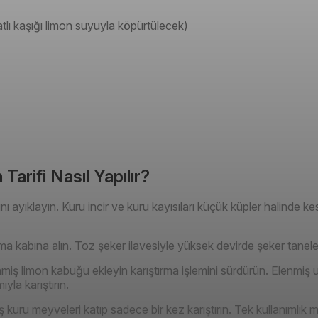
tlı kaşığı limon suyuyla köpürtülecek)
Tarifi Nasıl Yapılır?
nı ayıklayın. Kuru incir ve kuru kayısıları küçük küpler halinde ke
ırma kabına alın. Toz şeker ilavesiyle yüksek devirde şeker tanel
miş limon kabuğu ekleyin karıştırma işlemini sürdürün. Elenmiş
ıyla karıştırın.
kuru meyveleri katıp sadece bir kez karıştırın. Tek kullanımlık muf