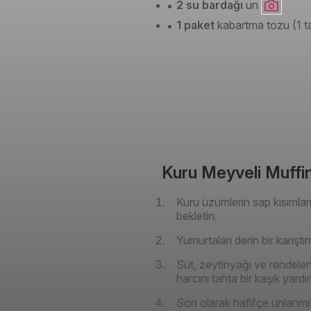
2 su bardağı
un
1 paket
kabartma tozu (1 ta
Kuru Meyveli Muffin 
Kuru üzümlerin sap kısımları
bekletin.
Yumurtaları derin bir karışt
Süt, zeytinyağı ve rendelen
harcını tahta bir kaşık yardım
Son olarak hafifçe unlanmış 