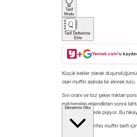
Tarif
Modu
Tarif Defterime
Ekle
+
Yemek.com
'u kayded
Küçük kekler olarak düşündüğümüz, pe
olan muffin aslında bir ekmek türü. 
Sıvı oranı ve toz şeker miktarı por
malzemeler eklendikten sonra tahta b
Devamını Oku
fırında kısa sürede pişiyor. Bu hik
Haydi sizi bu enfes muffin tarifi iç