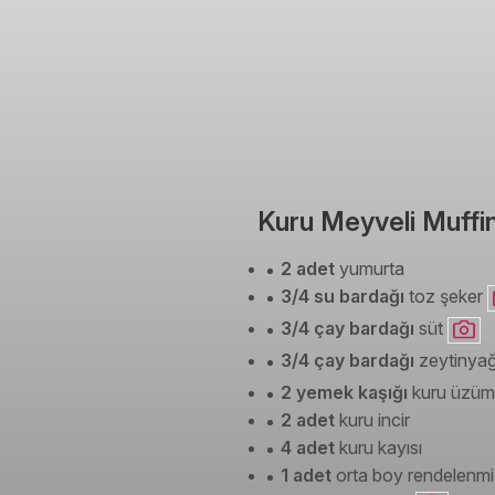
Kuru Meyveli Muffin
2 adet
yumurta
3/4 su bardağı
toz şeker
3/4 çay bardağı
süt
3/4 çay bardağı
zeytinya
2 yemek kaşığı
kuru üzüm
2 adet
kuru incir
4 adet
kuru kayısı
1 adet
orta boy rendelenmi