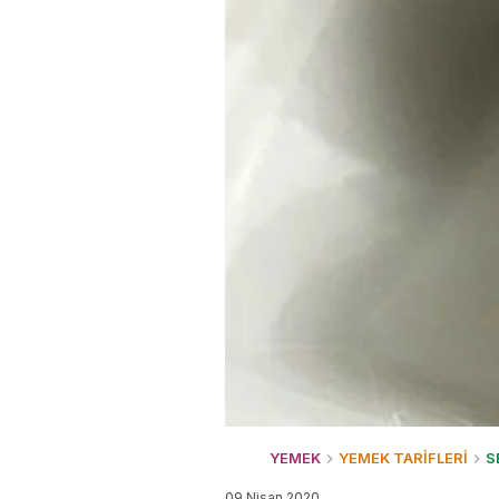
YEMEK
YEMEK TARİFLERİ
S
09 Nisan 2020