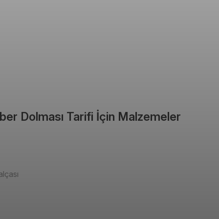
iber Dolması Tarifi İçin Malzemeler
lçası