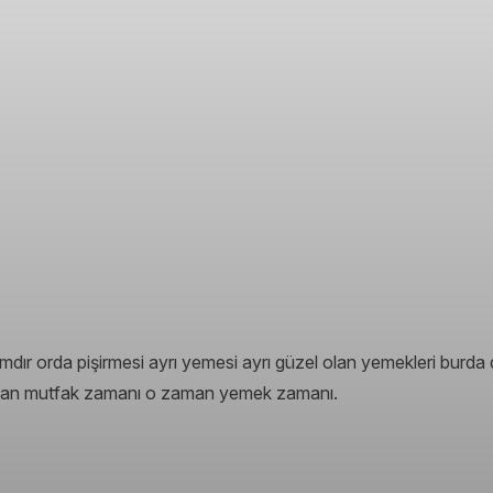
mdır orda pişirmesi ayrı yemesi ayrı güzel olan yemekleri burd
aman mutfak zamanı o zaman yemek zamanı.