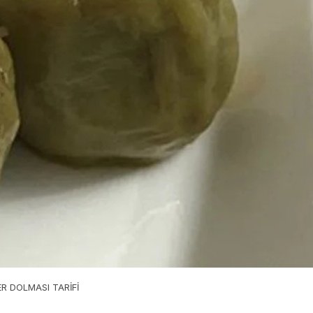
R DOLMASI TARİFİ