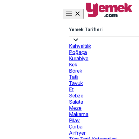
Yemek Tarifleri
Kahvaltılık
Poğaça
Kurabiye
Kek
Börek
Tatlı
Tavuk
Et
Sebze
Salata
Meze
Makarna
Pilav
Çorba
Airfryer