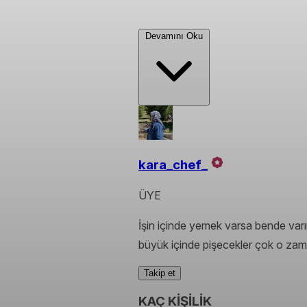
Devamını Oku
kara_chef_
ÜYE
İşin içinde yemek varsa bende varı
büyük içinde pişecekler çok o z
Takip et
KAÇ KİŞİLİK