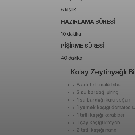
8 kişilik
HAZIRLAMA SÜRESİ
10 dakika
PİŞİRME SÜRESİ
40 dakika
Kolay Zeytinyağlı B
8 adet
dolmalık biber
2 su bardağı
pirinç
1 su bardağı
kuru soğan
1 yemek kaşığı
domates sa
1 tatlı kaşığı
karabiber
1 çay kaşığı
kimyon
2 tatlı kaşığı
nane