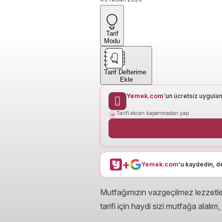
Tarif
Modu
Tarif Defterime
Ekle
Yemek.com
'un ücretsiz uygula
Tarifi ekran kapanmadan yap
+
Yemek.com
'u kaydedin, de
Mutfağımızın vazgeçilmez lezzetleri
tarifi için haydi sizi mutfağa alalım,