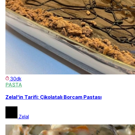
30dk
PASTA
Zelal'in Tarifi: Çikolatalı Borcam Pastası
Zelal