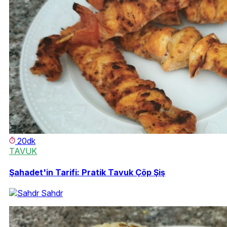
20dk
TAVUK
Şahadet'in Tarifi: Pratik Tavuk Çöp Şiş
Sahdr