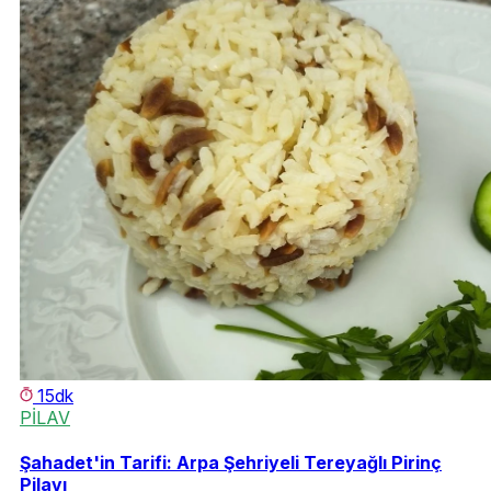
15dk
PİLAV
Şahadet'in Tarifi: Arpa Şehriyeli Tereyağlı Pirinç
Pilavı