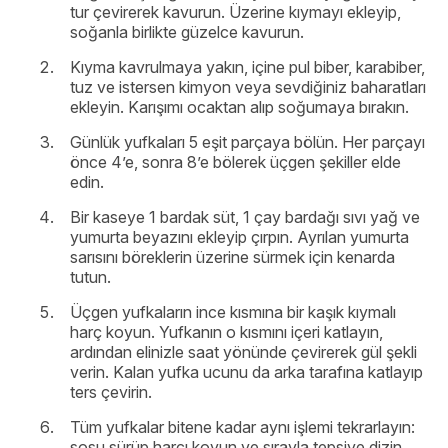
tur çevirerek kavurun. Üzerine kıymayı ekleyip,
soğanla birlikte güzelce kavurun.
Kıyma kavrulmaya yakın, içine pul biber, karabiber,
tuz ve istersen kimyon veya sevdiğiniz baharatları
ekleyin. Karışımı ocaktan alıp soğumaya bırakın.
Günlük yufkaları 5 eşit parçaya bölün. Her parçayı
önce 4’e, sonra 8’e bölerek üçgen şekiller elde
edin.
Bir kaseye 1 bardak süt, 1 çay bardağı sıvı yağ ve
yumurta beyazını ekleyip çırpın. Ayrılan yumurta
sarısını böreklerin üzerine sürmek için kenarda
tutun.
Üçgen yufkaların ince kısmına bir kaşık kıymalı
harç koyun. Yufkanın o kısmını içeri katlayın,
ardından elinizle saat yönünde çevirerek gül şekli
verin. Kalan yufka ucunu da arka tarafına katlayıp
ters çevirin.
Tüm yufkalar bitene kadar aynı işlemi tekrarlayın:
sosu sürüp harcı koyun ve sırayla tepsiye dizin.