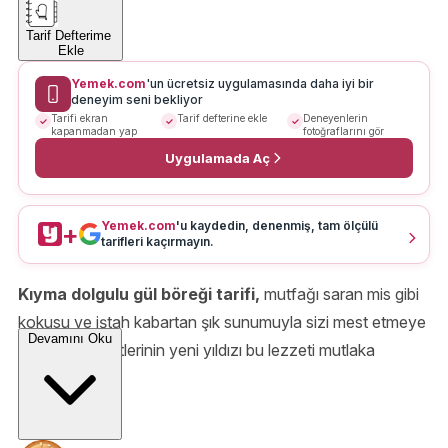
Tarif Defterime
Ekle
Yemek.com
'un ücretsiz uygulamasında daha iyi bir
deneyim seni bekliyor
Tarifi ekran
Tarif defterine ekle
Deneyenlerin
kapanmadan yap
fotoğraflarını gör
Uygulamada Aç
Yemek.com
'u kaydedin, denenmiş, tam ölçülü
+
tarifleri kaçırmayın.
Kıyma dolgulu gül böreği tarifi,
mutfağı saran mis gibi
kokusu ve iştah kabartan şık sunumuyla sizi mest etmeye
Devamını Oku
hazır. Çay saatlerinin yeni yıldızı bu lezzeti mutlaka
deneyin.