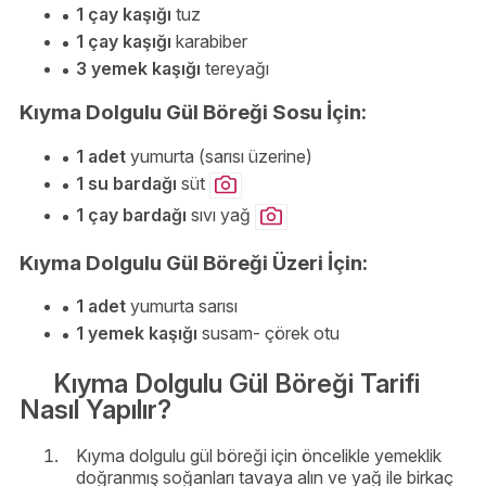
1 çay kaşığı
tuz
1 çay kaşığı
karabiber
3 yemek kaşığı
tereyağı
Kıyma Dolgulu Gül Böreği Sosu İçin:
1 adet
yumurta (sarısı üzerine)
1 su bardağı
süt
1 çay bardağı
sıvı yağ
Kıyma Dolgulu Gül Böreği Üzeri İçin:
1 adet
yumurta sarısı
1 yemek kaşığı
susam- çörek otu
Kıyma Dolgulu Gül Böreği Tarifi
Nasıl Yapılır?
Kıyma dolgulu gül böreği için öncelikle yemeklik
doğranmış soğanları tavaya alın ve yağ ile birkaç