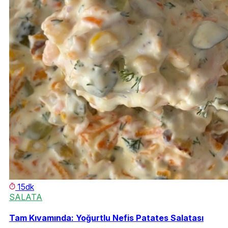
15dk
SALATA
Tam Kıvamında: Yoğurtlu Nefis Patates Salatası