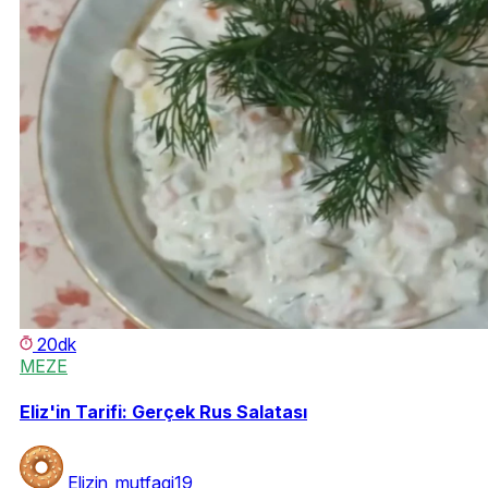
20dk
MEZE
Eliz'in Tarifi: Gerçek Rus Salatası
Elizin_mutfagi19