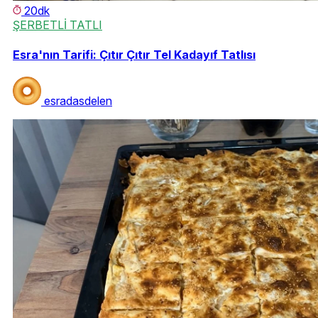
20dk
ŞERBETLİ TATLI
Esra'nın Tarifi: Çıtır Çıtır Tel Kadayıf Tatlısı
esradasdelen