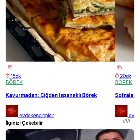
15dk
20dk
BÖREK
BÖREK
Kavurmadan: Çiğden Ispanaklı Börek
Sofraların
evdekendinpisir
evde