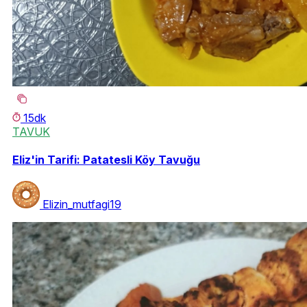
15dk
TAVUK
Eliz'in Tarifi: Patatesli Köy Tavuğu
Elizin_mutfagi19