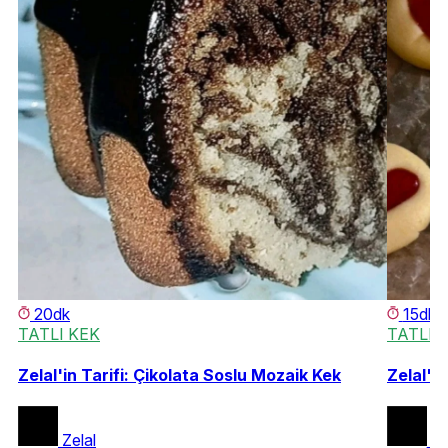
20dk
15dk
TATLI KEK
TATLI 
Zelal'in Tarifi: Çikolata Soslu Mozaik Kek
Zelal'in
Zelal
Ze