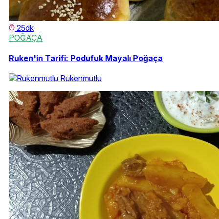
25dk
POĞAÇA
Ruken'in Tarifi: Podufuk Mayalı Poğaça
Rukenmutlu