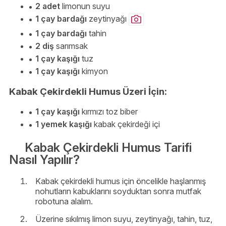
2 adet
limonun suyu
1 çay bardağı
zeytinyağı
1 çay bardağı
tahin
2 diş
sarımsak
1 çay kaşığı
tuz
1 çay kaşığı
kimyon
Kabak Çekirdekli Humus Üzeri İçin:
1 çay kaşığı
kırmızı toz biber
1 yemek kaşığı
kabak çekirdeği içi
Kabak Çekirdekli Humus Tarifi
Nasıl Yapılır?
Kabak çekirdekli humus için öncelikle haşlanmış
nohutların kabuklarını soyduktan sonra mutfak
robotuna alalım.
Üzerine sıkılmış limon suyu, zeytinyağı, tahin, tuz,