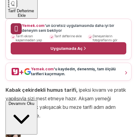
Tarif Defterime
Ekle
Yemek.com
'un ücretsiz uygulamasında daha iyi bir
deneyim seni bekliyor
Tarifi ekran
Tarif defterine ekle
Deneyenlerin
kapanmadan yap
fotoğraflarını gör
Uygulamada Aç
Yemek.com
'u kaydedin, denenmiş, tam ölçülü
+
tarifleri kaçırmayın.
Kabak çekirdekli humus tarifi,
ipeksi kıvamı ve pratik
yapılışıyla sizi mest etmeye hazır. Akşam yemeği
Devamını Oku
sofralarına çok yakışacak bu meze tarifi adım adım
aşağıda sizlerle.