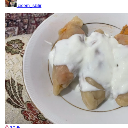
cisem_isbilir
30dk