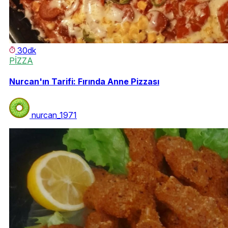
30dk
PİZZA
Nurcan'ın Tarifi: Fırında Anne Pizzası
nurcan_1971