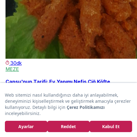
30dk
MEZE
Cansu'nun Tarifi: Ev Yapımı Nefis Çiğ Köfte
Cannnsu