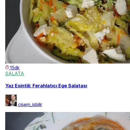
15dk
SALATA
Yaz Esintili: Ferahlatıcı Ege Salatası
cisem_isbilir