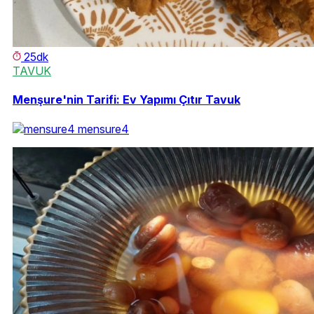
25dk
TAVUK
Menşure'nin Tarifi: Ev Yapımı Çıtır Tavuk
mensure4