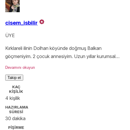
cisem_isbilir
ÜYE
Kırklareli ilinin Dolhan köyünde doğmuş Balkan
göçmeniyim. 2 çocuk annesiyim. Uzun yıllar kurumsal
şirketlerde beyaz yaka olarak çalıştım. Ankara üniversitesi
Devamını okuyun
Turizm Otel yöneticiliği okudum. Yemek yapmak benim
Takip et
için hobi dışında, bir kültür meselesini temsil ediyor.
KAÇ
@Hikayeli Katıklar blog yazarıyım
KİŞİLİK
4 kişilik
HAZIRLAMA
SÜRESİ
30 dakika
PİŞİRME