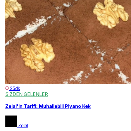
25dk
SİZDEN GELENLER
Zelal'in Tarifi: Muhallebili Piyano Kek
Zelal