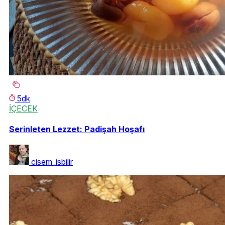
5dk
İÇECEK
Serinleten Lezzet: Padişah Hoşafı
cisem_isbilir