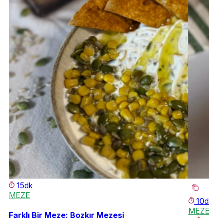
15dk
MEZE
10dk
MEZE
Farklı Bir Meze: Bozkır Mezesi