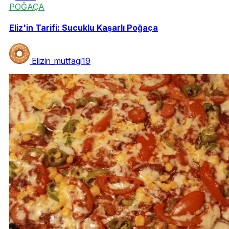
POĞAÇA
Eliz'in Tarifi: Sucuklu Kaşarlı Poğaça
Elizin_mutfagi19