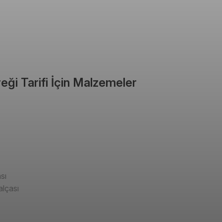
eği Tarifi İçin Malzemeler
sı
lçası