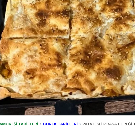
AMUR İŞİ TARİFLERİ
BÖREK TARİFLERİ
PATATESLİ PIRASA BÖREĞİ T