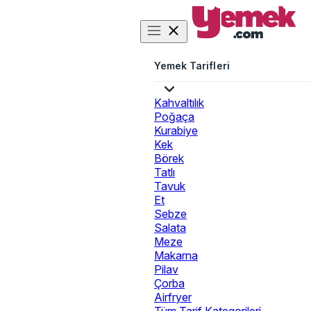
Yemek Tarifleri
Kahvaltılık
Poğaça
Kurabiye
Kek
Börek
Tatlı
Tavuk
Et
Sebze
Salata
Meze
Makarna
Pilav
Çorba
Airfryer