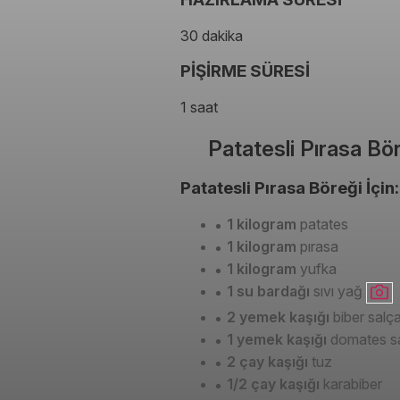
30 dakika
PİŞİRME SÜRESİ
1 saat
Patatesli Pırasa Bör
Patatesli Pırasa Böreği İçin:
1 kilogram
patates
1 kilogram
pırasa
1 kilogram
yufka
1 su bardağı
sıvı yağ
2 yemek kaşığı
biber salça
1 yemek kaşığı
domates sa
2 çay kaşığı
tuz
1/2 çay kaşığı
karabiber