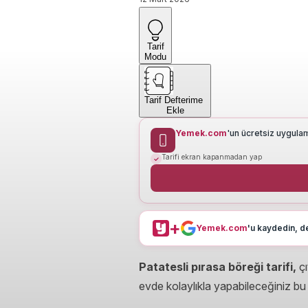
Tarif
Modu
Tarif Defterime
Ekle
Yemek.com
'un ücretsiz uygula
Tarifi ekran kapanmadan yap
+
Yemek.com
'u kaydedin, de
Patatesli pırasa böreği tarifi,
ç
evde kolaylıkla yapabileceğiniz bu