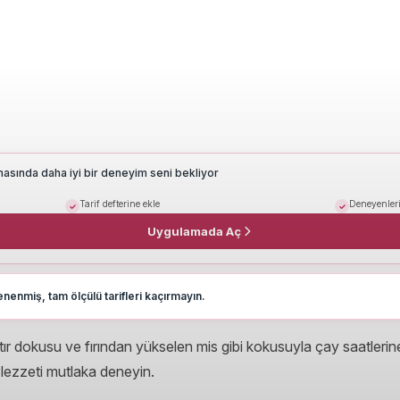
masında daha iyi bir deneyim seni bekliyor
Tarif defterine ekle
Deneyenleri
Uygulamada Aç
nenmiş, tam ölçülü tarifleri kaçırmayın.
ıtır dokusu ve fırından yükselen mis gibi kokusuyla çay saatleri
 lezzeti mutlaka deneyin.