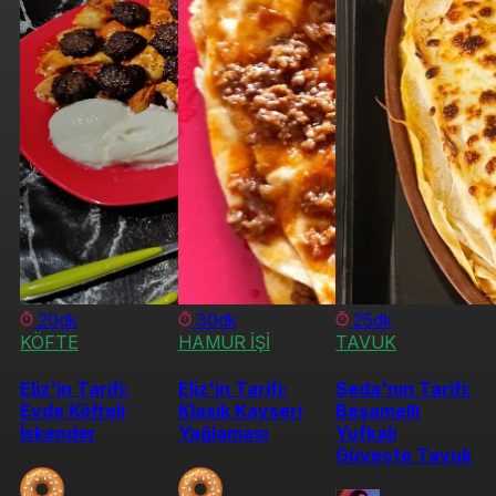
20dk
30dk
25dk
KÖFTE
HAMUR İŞİ
TAVUK
Eliz'in Tarifi:
Eliz'in Tarifi:
Seda'nın Tarifi:
Evde Köfteli
Klasik Kayseri
Beşamelli
İskender
Yağlaması
Yufkalı
Güveçte Tavuk