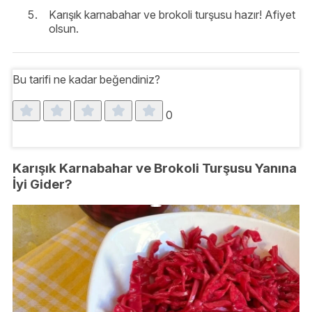
Karışık karnabahar ve brokoli turşusu hazır! Afiyet
olsun.
Bu tarifi ne kadar beğendiniz?
0
Karışık Karnabahar ve Brokoli Turşusu Yanına
İyi Gider?