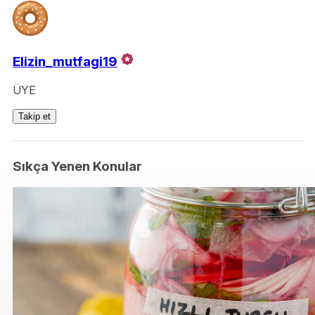
Elizin_mutfagi19
ÜYE
Takip et
Sıkça Yenen Konular