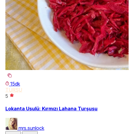
15dk
TURŞU
T
5
5
Lokanta Usulü: Kırmızı Lahana Turşusu
He
mrs.sunlock