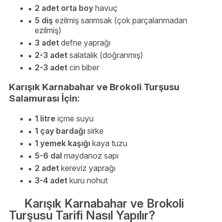
2 adet orta boy
havuç
5 diş
ezilmiş sarımsak (çok parçalanmadan
ezilmiş)
3 adet
defne yaprağı
2-3 adet
salatalık (doğranmış)
2-3 adet
cin biber
Karışık Karnabahar ve Brokoli Turşusu
Salamurası İçin:
1 litre
içme suyu
1 çay bardağı
sirke
1 yemek kaşığı
kaya tuzu
5-6 dal
maydanoz sapı
2 adet
kereviz yaprağı
3-4 adet
kuru nohut
Karışık Karnabahar ve Brokoli
Turşusu Tarifi Nasıl Yapılır?