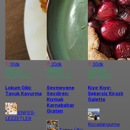
10dk
20dk
30dk
SİZDEN
SİZDEN
SİZDEN
GELENLER
GELENLER
GELENLER
Lokum Gibi:
Sevmeyene
Kıyır Kıyır:
Tavuk Kavurma
Sevdiren:
Şekersiz Kirazlı
Kıymalı
Galette
Karnabahar
Graten
ENFES-
LEZZETLER
Kocadangurme
Fatma Ülkü