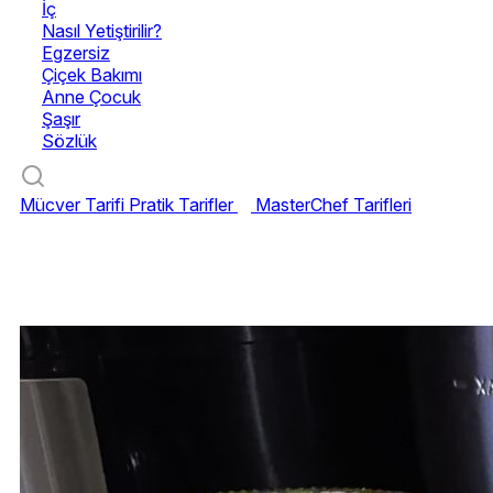
İç
Nasıl Yetiştirilir?
Egzersiz
Çiçek Bakımı
Anne Çocuk
Şaşır
Sözlük
Mücver Tarifi
Pratik Tarifler
MasterChef Tarifleri