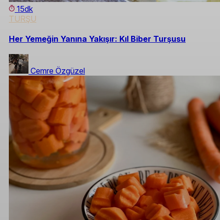
15dk
TURŞU
Her Yemeğin Yanına Yakışır: Kıl Biber Turşusu
Cemre Özgüzel