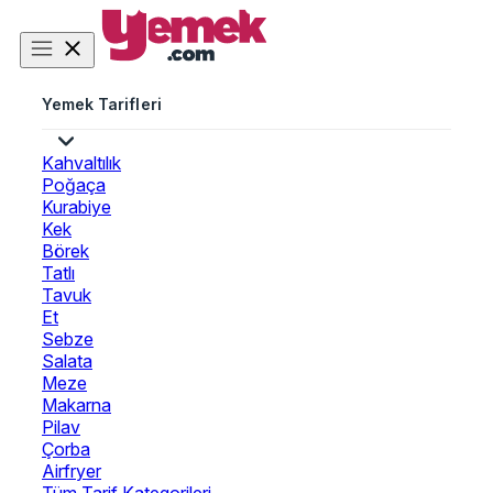
Yemek Tarifleri
Kahvaltılık
Poğaça
Kurabiye
Kek
Börek
Tatlı
Tavuk
Et
Sebze
Salata
Meze
Makarna
Pilav
Çorba
Airfryer