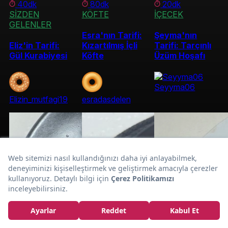
40dk
80dk
20dk
SİZDEN
KÖFTE
İÇECEK
GELENLER
Esra'nın Tarifi:
Şeyma'nın
Eliz'in Tarifi:
Kızartılmış İçli
Tarifi: Tarçınlı
Gül Kurabiyesi
Köfte
Üzüm Hoşafı
Seyyma06
Elizin_mutfagi19
esradasdelen
Karışık
Eliz'in Tarifi:
Karnabahar ve
Brokoli Turşusu
Tarifi