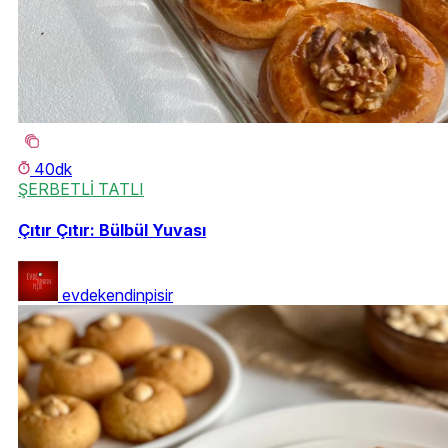
40dk
ŞERBETLİ TATLI
Çıtır Çıtır: Bülbül Yuvası
evdekendinpisir