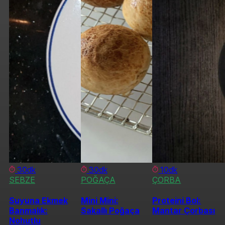
30dk
30dk
10dk
SEBZE
POĞAÇA
ÇORBA
Suyuna Ekmek
Mini Mini:
Proteini Bol:
Banmalık:
Sakallı Poğaça
Mantar Çorbası
Nohutlu