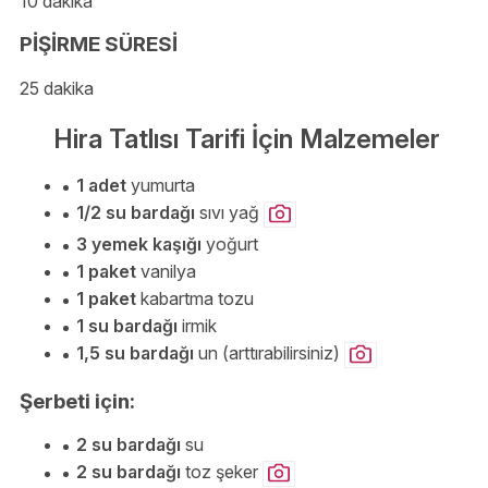
10 dakika
PİŞİRME SÜRESİ
25 dakika
Hira Tatlısı Tarifi İçin Malzemeler
1 adet
yumurta
1/2 su bardağı
sıvı yağ
3 yemek kaşığı
yoğurt
1 paket
vanilya
1 paket
kabartma tozu
1 su bardağı
irmik
1,5 su bardağı
un (arttırabilirsiniz)
Şerbeti için:
2 su bardağı
su
2 su bardağı
toz şeker