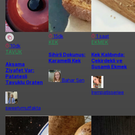
15dk
1 saat
KEK
EKMEK
10dk
TAVUK
Sihirli Dokunuş:
Kek Kalıbında:
Karamelli Kek
Çekirdekli ve
Akşama
Susamlı Ekmek
Ziyafet Var:
Patatesli
Bahar Şen
Tavuklu Graten
İrempatisseriee
sweetymutfakta