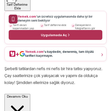
Tarif Defterime
Ekle
Yemek.com
'un ücretsiz uygulamasında daha iyi bir
deneyim seni bekliyor
Tarifi ekran
Tarif defterine ekle
Deneyenlerin
kapanmadan yap
fotoğraflarını gör
Uygulamada Aç
Yemek.com
'u kaydedin, denenmiş, tam ölçülü
+
tarifleri kaçırmayın.
Şerbetli tatlılardan nefis mi nefis bir hira tatlısı yapıyoruz.
Çay saatlerinize çok yakışacak ve yapımı da oldukça
kolay! Şimdiden ellerinize sağlık diyoruz.
Devamını Oku