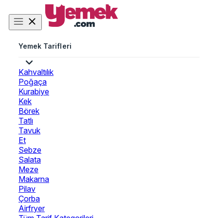
Yemek Tarifleri
Kahvaltılık
Poğaça
Kurabiye
Kek
Börek
Tatlı
Tavuk
Et
Sebze
Salata
Meze
Makarna
Pilav
Çorba
Airfryer