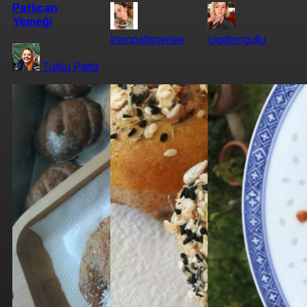
Patlıcan
Yemeği
İrempatisseriee
cigdemgullu
Tutku Palta