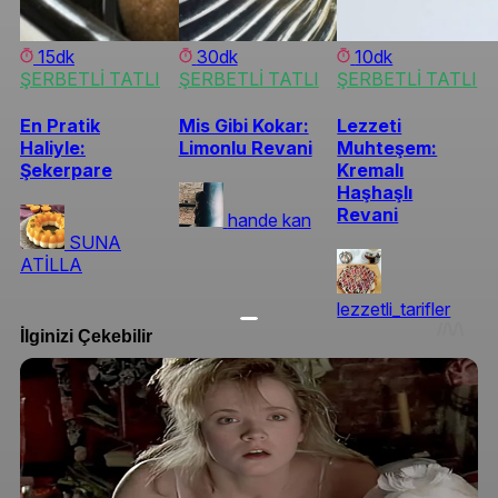
15dk
30dk
10dk
ŞERBETLİ TATLI
ŞERBETLİ TATLI
ŞERBETLİ TATLI
En Pratik
Mis Gibi Kokar:
Lezzeti
Haliyle:
Limonlu Revani
Muhteşem:
Şekerpare
Kremalı
Haşhaşlı
Revani
hande kan
SUNA
ATİLLA
lezzetli_tarifler