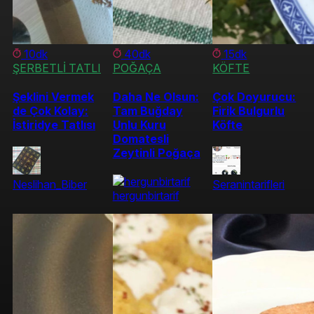
10dk
40dk
15dk
ŞERBETLİ TATLI
POĞAÇA
KÖFTE
Şeklini Vermek
Daha Ne Olsun:
Çok Doyurucu:
de Çok Kolay:
Tam Buğday
Firik Bulgurlu
İstiridye Tatlısı
Unlu Kuru
Köfte
Domatesli
Zeytinli Poğaça
Neslihan_Biber
Seranintarifleri
hergunbirtarif