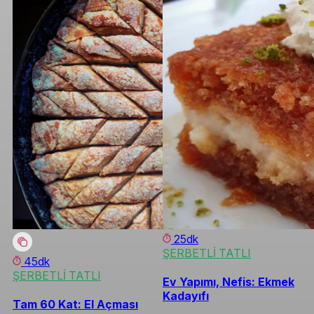
25dk
ŞERBETLİ TATLI
45dk
ŞERBETLİ TATLI
Ev Yapımı, Nefis: Ekmek
Kadayıfı
Tam 60 Kat: El Açması