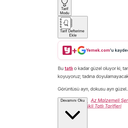
Tarif
Modu
Tarif Defterime
Ekle
+
Yemek.com
'u kayded
Bu
tatlı
o kadar güzel oluyor ki, tam
koyuyoruz; tadına doyulamayacak bi
Görüntüsü ayrı, dokusu ayrı güzel..
Tatlı Tarifleri
,
Az Malzemeli Şerbe
Devamını Oku
Tarifleri
,
İrmikli Tatlı Tarifleri