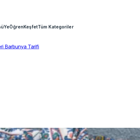
sü
Ye
Öğren
Keşfet
Tüm Kategoriler
eri
Barbunya Tarifi