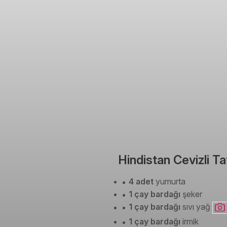
Hindistan Cevizli Ta
4 adet
yumurta
1 çay bardağı
şeker
1 çay bardağı
sıvı yağ
1 çay bardağı
irmik