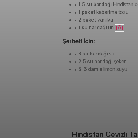
1,5 su bardağı
Hindistan c
1 paket
kabartma tozu
2 paket
vanilya
1 su bardağı
un
Şerbeti İçin:
3 su bardağı
su
2,5 su bardağı
şeker
5-6 damla
limon suyu
Hindistan Cevizli Tatl