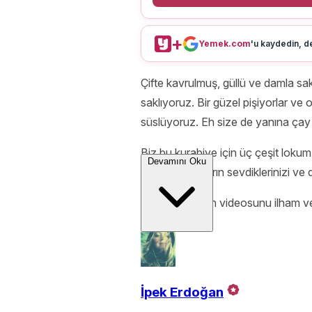
+
Yemek.com
'u kaydedin, de
Çifte kavrulmuş, güllü ve damla sa
saklıyoruz. Bir güzel pişiyorlar v
süslüyoruz. Eh size de yanına çay
Biz bu kurabiye için üç çeşit lokum s
Devamını Oku
alternatif. Çağırın sevdiklerinizi 
Bu enfes tarifin videosunu ilham ve
İpek Erdoğan