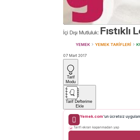
Fıstıklı
İçi Dışı Mutluluk:
YEMEK
YEMEK TARİFLERİ
K
07 Mart 2017
Tarif
Modu
Tarif Defterime
Ekle
Yemek.com
'un ücretsiz uygula
Tarifi ekran kapanmadan yap