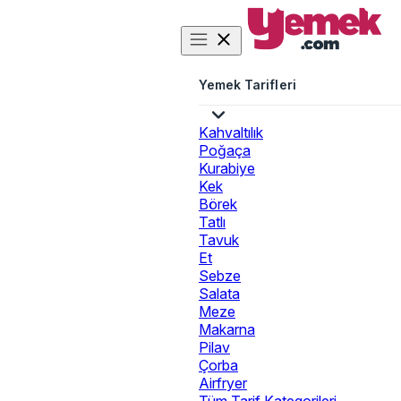
Yemek Tarifleri
Kahvaltılık
Poğaça
Kurabiye
Kek
Börek
Tatlı
Tavuk
Et
Sebze
Salata
Meze
Makarna
Pilav
Çorba
Airfryer