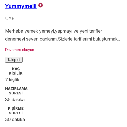
Yummymelii
ÜYE
Merhaba yemek yemeyi,yapmayı ve yeni tarifler
denemeyi seven canlarım.Sizlerle tariflerimi buluşturmak
istiyorum.Tariflerimi görmek isterseniz ınstagramdan da
Devamını okuyun
takip edebilirsiniz.Bol yemeli,içmeli,gezmeli günleriniz
Takip et
olsun💖
KAÇ
KİŞİLİK
7 kişilik
HAZIRLAMA
SÜRESİ
35 dakika
PİŞİRME
SÜRESİ
30 dakika