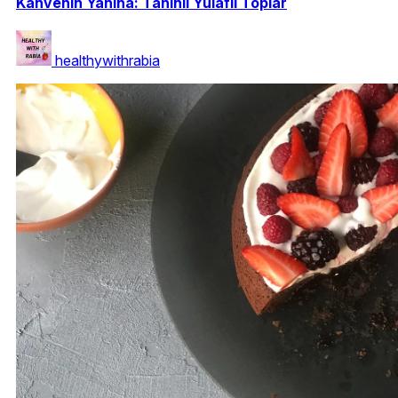
Kahvenin Yanına: Tahinli Yulaflı Toplar
healthywithrabia