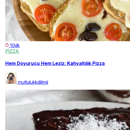
10dk
PİZZA
Hem Doyurucu Hem Leziz: Kahvaltılık Pizza
mutlulukkdilimii