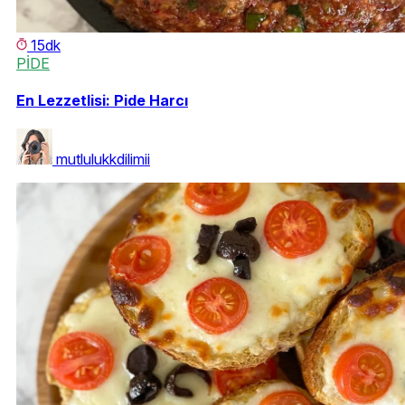
15dk
PİDE
En Lezzetlisi: Pide Harcı
mutlulukkdilimii