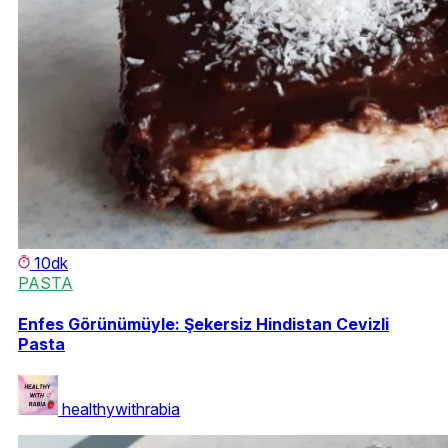
10dk
PASTA
Enfes Görünümüyle: Şekersiz Hindistan Cevizli
Pasta
healthywithrabia