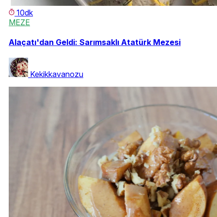
10dk
MEZE
Alaçatı'dan Geldi: Sarımsaklı Atatürk Mezesi
Kekikkavanozu