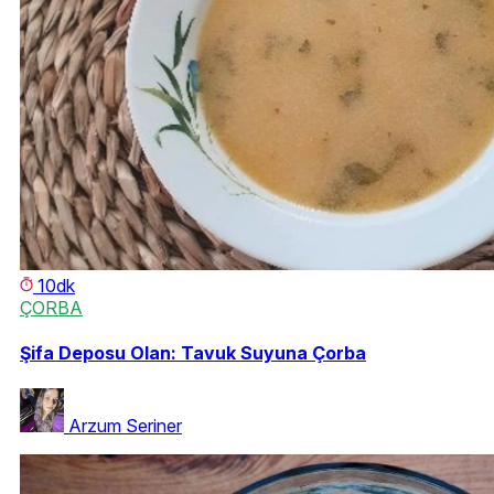
10dk
ÇORBA
Şifa Deposu Olan: Tavuk Suyuna Çorba
Arzum Seriner