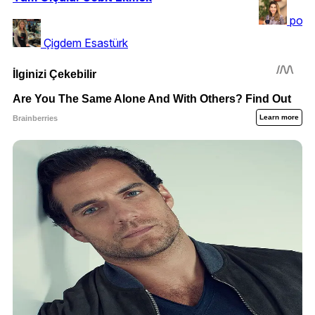
pozit
Çigdem Esastürk