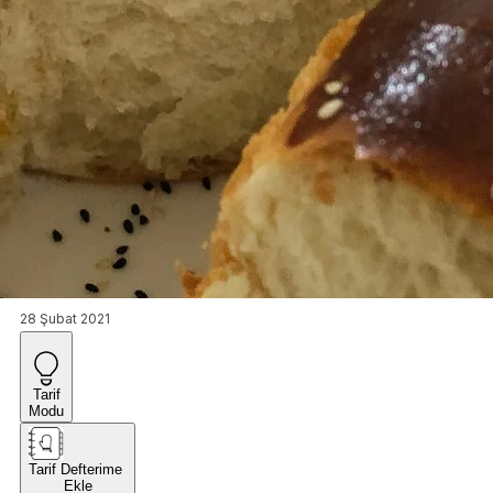
28 Şubat 2021
Tarif
Modu
Tarif Defterime
Ekle