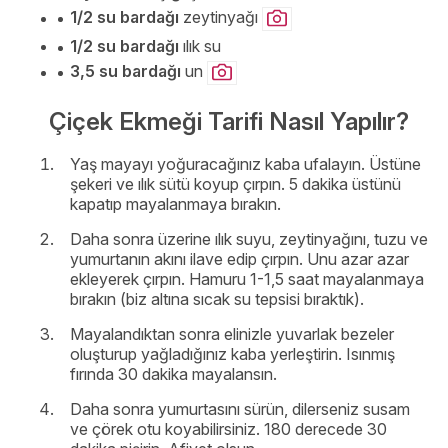
1/2 su bardağı
zeytinyağı
1/2 su bardağı
ılık su
3,5 su bardağı
un
Çiçek Ekmeği Tarifi Nasıl Yapılır?
Yaş mayayı yoğuracağınız kaba ufalayın. Üstüne
şekeri ve ılık sütü koyup çırpın. 5 dakika üstünü
kapatıp mayalanmaya bırakın.
Daha sonra üzerine ılık suyu, zeytinyağını, tuzu ve
yumurtanın akını ilave edip çırpın. Unu azar azar
ekleyerek çırpın. Hamuru 1-1,5 saat mayalanmaya
bırakın (biz altına sıcak su tepsisi bıraktık).
Mayalandıktan sonra elinizle yuvarlak bezeler
oluşturup yağladığınız kaba yerleştirin. Isınmış
fırında 30 dakika mayalansın.
Daha sonra yumurtasını sürün, dilerseniz susam
ve çörek otu koyabilirsiniz. 180 derecede 30