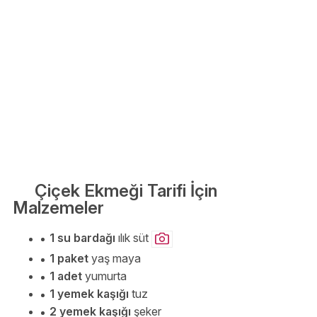
Çiçek Ekmeği Tarifi İçin
Malzemeler
1 su bardağı
ılık süt
1 paket
yaş maya
1 adet
yumurta
1 yemek kaşığı
tuz
2 yemek kaşığı
şeker