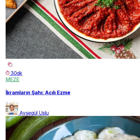
30dk
MEZE
İkramların Şahı: Acılı Ezme
Ayşegül Uslu