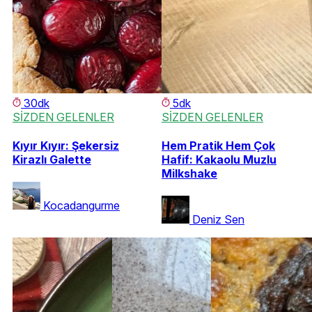
30dk
5dk
SİZDEN GELENLER
SİZDEN GELENLER
Kıyır Kıyır: Şekersiz
Hem Pratik Hem Çok
Kirazlı Galette
Hafif: Kakaolu Muzlu
Milkshake
Kocadangurme
Deniz Sen