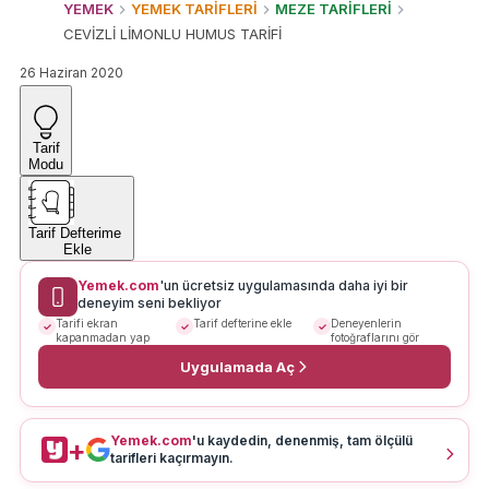
YEMEK
YEMEK TARİFLERİ
MEZE TARİFLERİ
CEVİZLİ LİMONLU HUMUS TARİFİ
26 Haziran 2020
Tarif
Modu
Tarif Defterime
Ekle
Yemek.com
'un ücretsiz uygulamasında daha iyi bir
deneyim seni bekliyor
Tarifi ekran
Tarif defterine ekle
Deneyenlerin
kapanmadan yap
fotoğraflarını gör
Uygulamada Aç
Yemek.com
'u kaydedin, denenmiş, tam ölçülü
+
tarifleri kaçırmayın.