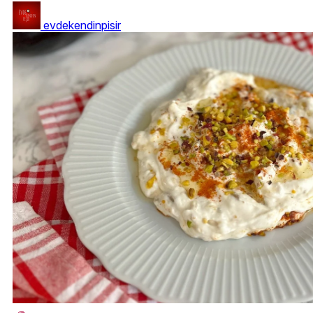
evdekendinpisir