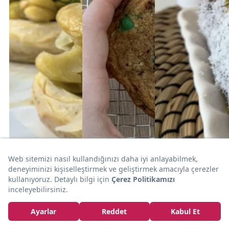
30dk
20dk
1 saat
ZEYTİNYAĞLI
SİZDEN
SÜTLÜ TATLI
GELENLER
Hafif
Kırılmadan
Yemeklerden:
Çocuklar
Çatlamadan:
Zeytinyağlı İç
Bayılacak:
Saray Sarması
Baklalı Enginar
Bonibonlu