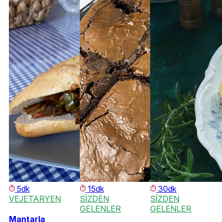
5dk
15dk
30dk
VEJETARYEN
SİZDEN
SİZDEN
GELENLER
GELENLER
Mantarla