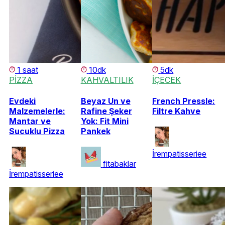
1 saat
10dk
5dk
PİZZA
KAHVALTILIK
İÇECEK
Evdeki
Beyaz Un ve
French Pressle:
Malzemelerle:
Rafine Şeker
Filtre Kahve
Mantar ve
Yok: Fit Mini
Sucuklu Pizza
Pankek
İrempatisseriee
fitabaklar
İrempatisseriee