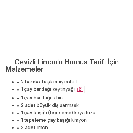
Cevizli Limonlu Humus Tarifi İçin
Malzemeler
2 bardak
haşlanmış nohut
1 çay bardağı
zeytinyağı
1 çay bardağı
tahin
2 adet büyük diş
sarımsak
1 çay kaşığı (tepeleme)
kaya tuzu
1 tepeleme çay kaşığı
kimyon
2 adet
limon