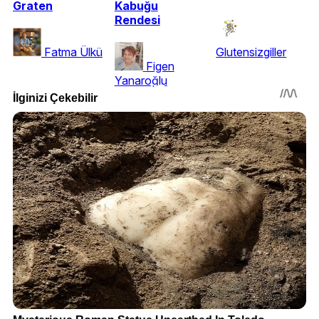
Graten
Kabuğu
Rendesi
Fatma Ülkü
Glutensizgiller
Figen
Yanaroğlu