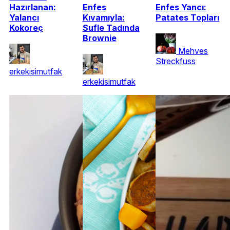
Hazırlanan:
Enfes
Enfes Yancı:
Yalancı
Kıvamıyla:
Patates Topları
Kokoreç
Sufle Tadında
Brownie
Mehves
Streckfuss
erkekisimutfak
erkekisimutfak