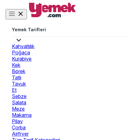
Yemek Tarifleri
Kahvaltılık
Poğaça
Kurabiye
Kek
Börek
Tatlı
Tavuk
Et
Sebze
Salata
Meze
Makarna
Pilav
Çorba
Airfryer