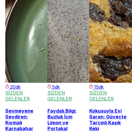
20dk
5dk
15dk
SİZDEN
SİZDEN
SİZDEN
GELENLER
GELENLER
GELENLER
Sevmeyene
Faydalı Bilgi:
Kokusuyla Evi
Sevdiren:
Buzluk İçin
Saran: Güveçte
Kıymalı
Limon ve
Tarçınlı Kaşık
Karnabahar
Portakal
Keki