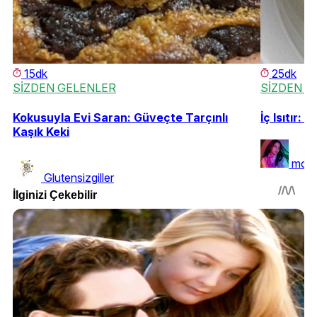
15dk
25dk
SİZDEN GELENLER
SİZDEN G
Kokusuyla Evi Saran: Güveçte Tarçınlı
İç Isıtır: 
Kaşık Keki
morv
Glutensizgiller