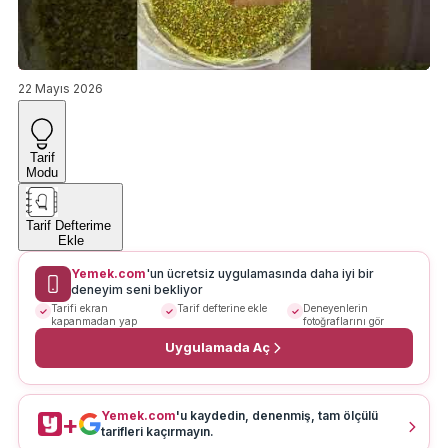
22 Mayıs 2026
Tarif
Modu
Tarif Defterime
Ekle
Yemek.com
'un ücretsiz uygulamasında daha iyi bir
deneyim seni bekliyor
Tarifi ekran
Tarif defterine ekle
Deneyenlerin
kapanmadan yap
fotoğraflarını gör
Uygulamada Aç
Yemek.com
'u kaydedin, denenmiş, tam ölçülü
+
tarifleri kaçırmayın.