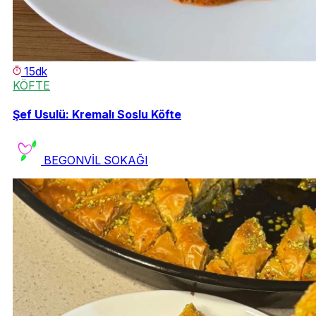
15dk
KÖFTE
Şef Usulü: Kremalı Soslu Köfte
BEGONVİL SOKAĞI