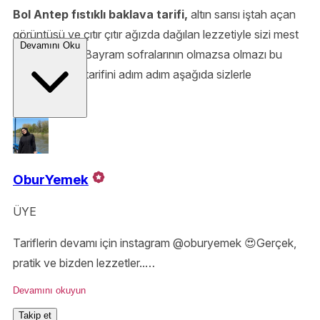
Bol Antep fıstıklı baklava tarifi,
altın sarısı iştah açan
görüntüsü ve çıtır çıtır ağızda dağılan lezzetiyle sizi mest
Devamını Oku
etmeye hazır. Bayram sofralarının olmazsa olmazı bu
şerbetli tatlı
tarifini adım adım aşağıda sizlerle
paylaşıyoruz.
OburYemek
ÜYE
Tariflerin devamı için instagram @oburyemek 😍Gerçek,
pratik ve bizden lezzetler..
Lezzet paylaştıkça çoğalır, sende gel! 🍴
Devamını okuyun
Takip et