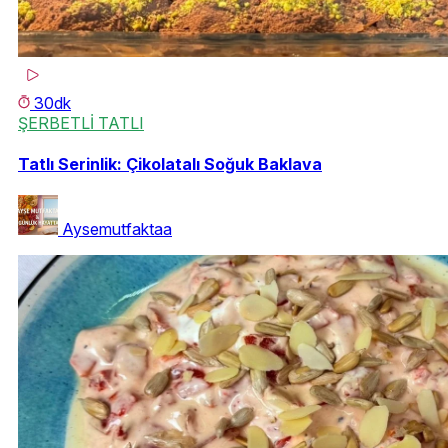
30dk
ŞERBETLİ TATLI
Tatlı Serinlik: Çikolatalı Soğuk Baklava
Aysemutfaktaa