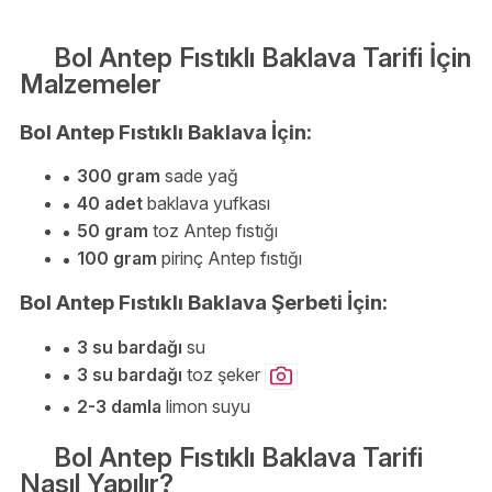
Bol Antep Fıstıklı Baklava Tarifi İçin
Malzemeler
Bol Antep Fıstıklı Baklava İçin:
300 gram
sade yağ
40 adet
baklava yufkası
50 gram
toz Antep fıstığı
100 gram
pirinç Antep fıstığı
Bol Antep Fıstıklı Baklava Şerbeti İçin:
3 su bardağı
su
3 su bardağı
toz şeker
2-3 damla
limon suyu
Bol Antep Fıstıklı Baklava Tarifi
Nasıl Yapılır?