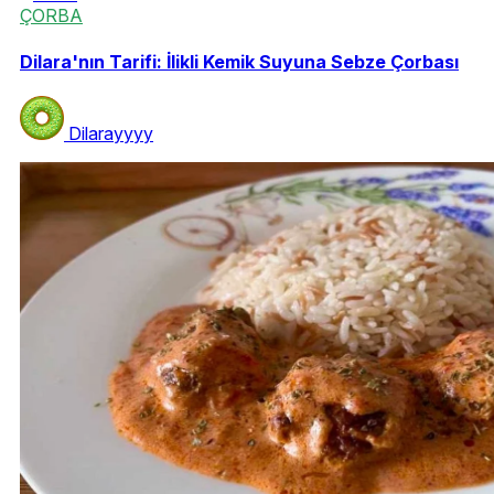
ÇORBA
Dilara'nın Tarifi: İlikli Kemik Suyuna Sebze Çorbası
Dilarayyyy