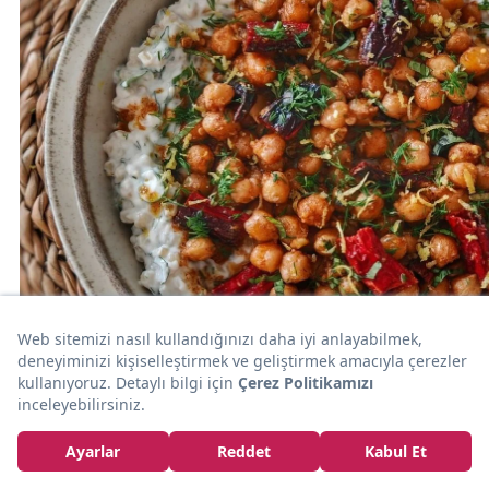
20dk
SALATA
Protein Dolu: Yoğurtlu Cevizli Buğday Salatası