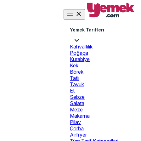
Yemek Tarifleri
Kahvaltılık
Poğaça
Kurabiye
Kek
Börek
Tatlı
Tavuk
Et
Sebze
Salata
Meze
Makarna
Pilav
Çorba
Airfryer