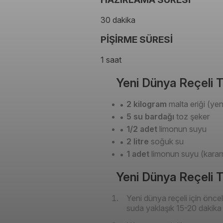
30 dakika
PİŞİRME SÜRESİ
1 saat
Yeni Dünya Reçeli T
2 kilogram
malta eriği (ye
5 su bardağı
toz şeker
1/2 adet
limonun suyu
2 litre
soğuk su
1 adet
limonun suyu (karar
Yeni Dünya Reçeli Ta
Yeni dünya reçeli için öncel
suda yaklaşık 15-20 dakika 