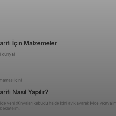
arifi İçin Malzemeler
ni dünya)
maması için)
rifi Nasıl Yapılır?
ikle yeni dünyaları kabuklu halde içini ayıklayarak iyice yıkayal
bekletelim.